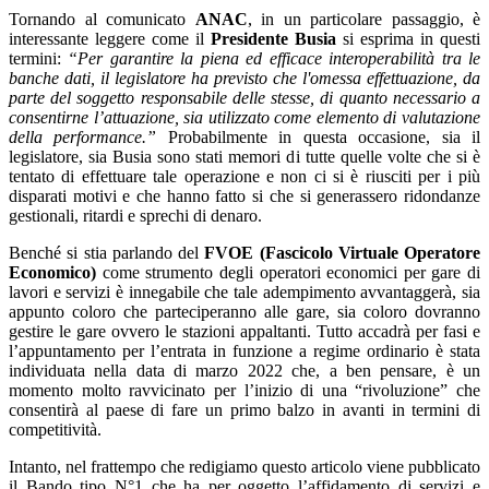
Tornando al comunicato
ANAC
, in un particolare passaggio, è
interessante leggere come il
Presidente Busia
si esprima in questi
termini:
“Per garantire la piena ed efficace interoperabilità tra le
banche dati, il legislatore ha previsto che l'omessa effettuazione, da
parte del soggetto responsabile delle stesse, di quanto necessario a
consentirne l’attuazione, sia utilizzato come elemento di valutazione
della performance.”
Probabilmente in questa occasione, sia il
legislatore, sia Busia sono stati memori di tutte quelle volte che si è
tentato di effettuare tale operazione e non ci si è riusciti per i più
disparati motivi e che hanno fatto si che si generassero ridondanze
gestionali, ritardi e sprechi di denaro.
Benché si stia parlando del
FVOE (Fascicolo Virtuale Operatore
Economico)
come strumento degli operatori economici per gare di
lavori e servizi è innegabile che tale adempimento avvantaggerà, sia
appunto coloro che parteciperanno alle gare, sia coloro dovranno
gestire le gare ovvero le stazioni appaltanti. Tutto accadrà per fasi e
l’appuntamento per l’entrata in funzione a regime ordinario è stata
individuata nella data di marzo 2022 che, a ben pensare, è un
momento molto ravvicinato per l’inizio di una “rivoluzione” che
consentirà al paese di fare un primo balzo in avanti in termini di
competitività.
Intanto, nel frattempo che redigiamo questo articolo viene pubblicato
il Bando tipo N°1 che ha per oggetto l’affidamento di servizi e