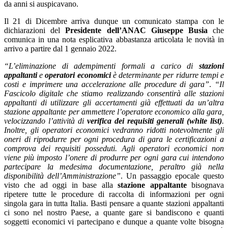
da anni si auspicavano.
Il 21 di Dicembre arriva dunque un comunicato stampa con le
dichiarazioni del
Presidente dell’ANAC Giuseppe Busia
che
comunica in una nota esplicativa abbastanza articolata le novità in
arrivo a partire dal 1 gennaio 2022.
“L’eliminazione di adempimenti formali a carico di
stazioni
appaltanti
e
operatori economici
è determinante per ridurre tempi e
costi e imprimere una accelerazione alle procedure di gara”
.
“Il
Fascicolo digitale che stiamo realizzando consentirà alle stazioni
appaltanti di utilizzare gli accertamenti già effettuati da un’altra
stazione appaltante per ammettere l’operatore economico alla gara,
velocizzando l’attività di
verifica dei requisiti generali (white list)
.
Inoltre, gli operatori economici vedranno ridotti notevolmente gli
oneri di riprodurre per ogni procedura di gara le certificazioni a
comprova dei requisiti posseduti. Agli operatori economici non
viene più imposto l’onere di produrre per ogni gara cui intendono
partecipare la medesima documentazione, peraltro già nella
disponibilità dell’Amministrazione”
. Un passaggio epocale questo
visto che ad oggi in base alla
stazione appaltante
bisognava
ripetere tutte le procedure di raccolta di informazioni per ogni
singola gara in tutta Italia. Basti pensare a quante stazioni appaltanti
ci sono nel nostro Paese, a quante gare si bandiscono e quanti
soggetti economici vi partecipano e dunque a quante volte bisogna