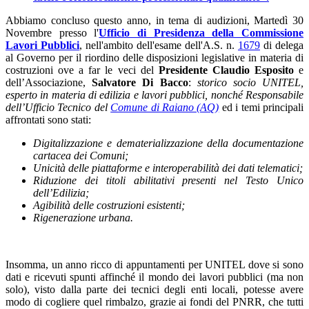
Abbiamo concluso questo anno, in tema di audizioni, Martedì 30
Novembre presso l'
Ufficio di Presidenza della Commissione
Lavori Pubblici
, nell'ambito dell'esame dell'A.S. n.
1679
di delega
al Governo per il riordino delle disposizioni legislative in materia di
costruzioni ove a far le veci del
Presidente Claudio Esposito
e
dell’Associazione,
Salvatore Di Bacco
:
storico socio UNITEL,
esperto in materia di edilizia e lavori pubblici, nonché Responsabile
dell’Ufficio Tecnico del
Comune di Raiano (AQ)
ed i temi principali
affrontati sono stati:
Digitalizzazione e dematerializzazione della documentazione
cartacea dei Comuni;
Unicità delle piattaforme e interoperabilità dei dati telematici;
Riduzione dei titoli abilitativi presenti nel Testo Unico
dell’Edilizia;
Agibilità delle costruzioni esistenti;
Rigenerazione urbana.
Insomma, un anno ricco di appuntamenti per UNITEL dove si sono
dati e ricevuti spunti affinché il mondo dei lavori pubblici (ma non
solo), visto dalla parte dei tecnici degli enti locali, potesse avere
modo di cogliere quel rimbalzo, grazie ai fondi del PNRR, che tutti