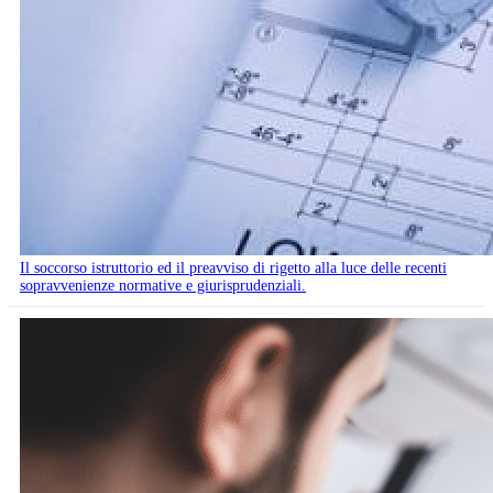
Il soccorso istruttorio ed il preavviso di rigetto alla luce delle recenti
sopravvenienze normative e giurisprudenziali.