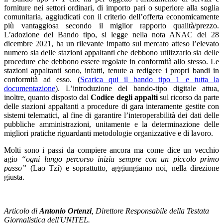
forniture nei settori ordinari, di importo pari o superiore alla soglia
comunitaria, aggiudicati con il criterio dell’offerta economicamente
più vantaggiosa secondo il miglior rapporto qualità/prezzo.
L’adozione del Bando tipo, si legge nella nota ANAC del 28
dicembre 2021, ha un rilevante impatto sul mercato atteso l’elevato
numero sia delle stazioni appaltanti che debbono utilizzarlo sia delle
procedure che debbono essere regolate in conformità allo stesso. Le
stazioni appaltanti sono, infatti, tenute a redigere i propri bandi in
conformità ad esso. (
Scarica qui il bando tipo 1 e tutta la
documentazione
). L’introduzione del bando-tipo digitale attua,
inoltre, quanto disposto dal
Codice degli appalti
sul ricorso da parte
delle stazioni appaltanti a procedure di gara interamente gestite con
sistemi telematici, al fine di garantire l’interoperabilità dei dati delle
pubbliche amministrazioni, unitamente e la determinazione delle
migliori pratiche riguardanti metodologie organizzative e di lavoro.
Molti sono i passi da compiere ancora ma come dice un vecchio
agio
“ogni lungo percorso inizia sempre con un piccolo primo
passo”
(Lao Tzì) e soprattutto, aggiungiamo noi, nella direzione
giusta.
Articolo di
Antonio Ortenzi
, Direttore Responsabile della Testata
Giornalistica dell'UNITEL.