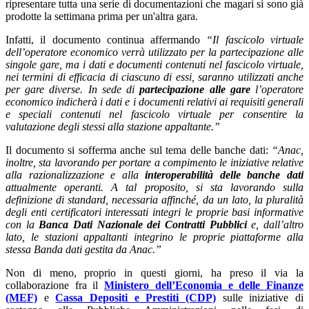
ripresentare tutta una serie di documentazioni che magari si sono già
prodotte la settimana prima per un'altra gara.
Infatti, il documento continua affermando
“Il fascicolo virtuale
dell’operatore economico verrà utilizzato per la partecipazione alle
singole gare, ma i dati e documenti contenuti nel fascicolo virtuale,
nei termini di efficacia di ciascuno di essi, saranno utilizzati anche
per gare diverse. In sede di
partecipazione alle gare
l’operatore
economico indicherà i dati e i documenti relativi ai requisiti generali
e speciali contenuti nel fascicolo virtuale per consentire la
valutazione degli stessi alla stazione appaltante.”
Il documento si sofferma anche sul tema delle banche dati:
“Anac,
inoltre, sta lavorando per portare a compimento le iniziative relative
alla razionalizzazione e alla
interoperabilità delle banche dati
attualmente operanti. A tal proposito, si sta lavorando sulla
definizione di standard, necessaria affinché, da un lato, la pluralità
degli enti certificatori interessati integri le proprie basi informative
con la
Banca Dati Nazionale dei Contratti Pubblici
e, dall’altro
lato, le stazioni appaltanti integrino le proprie piattaforme alla
stessa Banda dati gestita da Anac.”
Non di meno, proprio in questi giorni, ha preso il via la
collaborazione fra il
Ministero dell’Economia e delle Finanze
(MEF)
e
Cassa Depositi e Prestiti (CDP)
sulle iniziative di