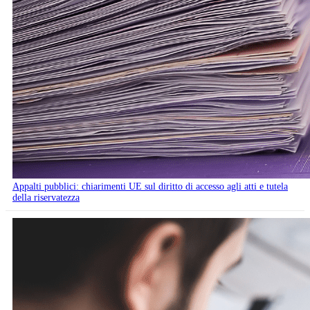
Appalti pubblici: chiarimenti UE sul diritto di accesso agli atti e tutela
della riservatezza