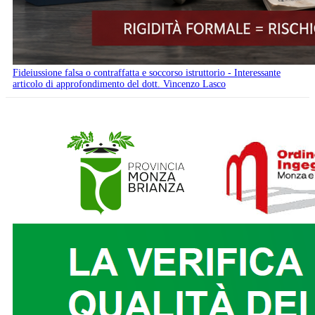
Fideiussione falsa o contraffatta e soccorso istruttorio - Interessante
articolo di approfondimento del dott. Vincenzo Lasco