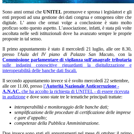
Sono anni ormai che
UNITEL
promuove e sprona i legislatori e gli
enti preposti ad una gestione dei dati congrua e omogenea oltre che
digitale. L’ anno che ormai volge a conclusione è stato molto
proficuo sotto questo aspetto. L’associazione, infatti, è stata più volte
ascoltata nelle sedi istituzionali dove ha avanzato sempre le proprie
proposte in tal senso.
Il primo appuntamento è stato il mercoledì 21 luglio, alle ore 8.30,
presso l'
Aula del IV piano di Palazzo San Macuto
, con la
Commissione parlamentare di vigilanza
sull’anagrafe tributaria
sulle indagini conoscitive riguardanti la digitalizzazione e
interoperabilità delle banche dati fiscali.
Il secondo appuntamento invece si è svolto mercoledì 22 settembre,
alle ore 11.00, presso
l’
Autorità Nazionale Anticorruzione -
A.N.AC.
che ha accolto la richiesta di UNITEL - di essere ricevuta
in audizione
e dove sono state tre le tematiche principali trattate:
interoperabilità e monitoraggio delle banche dati;
semplificazione delle procedure di certificazione delle imprese
e gare d’appalto;
competenze della Pubblica Amministrazione.
Due invece sono stati gli appuntamenti nel mese di ottobre: il primo