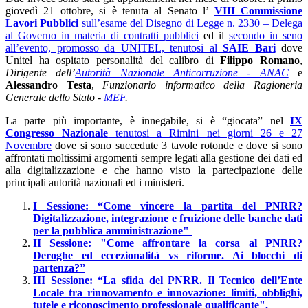
giovedì 21 ottobre, si è tenuta al Senato l’
VIII Commissione
Lavori Pubblici
sull’esame del Disegno di Legge n. 2330 – Delega
al Governo in materia di contratti pubblici
ed il
secondo in seno
all’evento, promosso da UNITEL, tenutosi al
SAIE Bari
dove
Unitel ha ospitato personalità del calibro di
Filippo Romano
,
Dirigente dell’
Autorità Nazionale Anticorruzione - ANAC
e
Alessandro Testa
,
Funzionario informatico della Ragioneria
Generale dello Stato -
MEF
.
La parte più importante, è innegabile, si è “giocata” nel
IX
Congresso Nazionale
tenutosi a Rimini nei giorni 26 e 27
Novembre
dove si sono succedute 3 tavole rotonde e dove si sono
affrontati moltissimi argomenti sempre legati alla gestione dei dati ed
alla digitalizzazione e che hanno visto la partecipazione delle
principali autorità nazionali ed i ministeri.
I Sessione:
“Come vincere la partita del PNRR?
Digitalizzazione, integrazione e fruizione delle banche dati
per la pubblica amministrazione"
II Sessione: "Come affrontare la corsa al PNRR?
Deroghe ed eccezionalità vs riforme. Ai blocchi di
partenza?”
III Sessione: “La sfida del PNRR. Il Tecnico dell’Ente
Locale tra rinnovamento e innovazione: limiti, obblighi,
tutele e riconoscimento professionale qualificante".