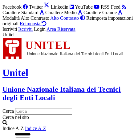
Facebook
Twitter
Linkedin
YouTube
RSS Feed
Carattere Standard
Carattere Medio
Carattere Grande
Modalità Alto Contrasto
Alto Contrasto
Reimposta impostazioni
originali
Reimposta
Iscriviti
Iscriviti
Login
Area Riservata
Unitel
Unitel
Unione Nazionale Italiana dei Tecnici
degli Enti Locali
Cerca
Cerca nel sito
Indice A-Z
Indice A-Z