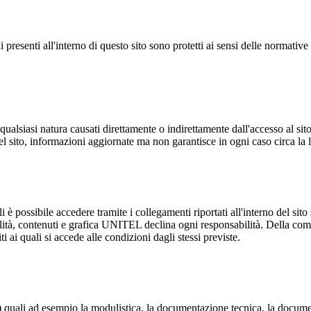
ni presenti all'interno di questo sito sono protetti ai sensi delle normative
lsiasi natura causati direttamente o indirettamente dall'accesso al sito,
el sito, informazioni aggiornate ma non garantisce in ogni caso circa la
 possibile accedere tramite i collegamenti riportati all'interno del sito s
alità, contenuti e grafica UNITEL declina ogni responsabilità. Della com
iti ai quali si accede alle condizioni dagli stessi previste.
ad) quali ad esempio la modulistica, la documentazione tecnica, la docum