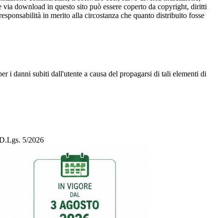
 via download in questo sito può essere coperto da copyright, diritti
 responsabilità in merito alla circostanza che quanto distribuito fosse
r i danni subiti dall'utente a causa del propagarsi di tali elementi di
l D.Lgs. 5/2026