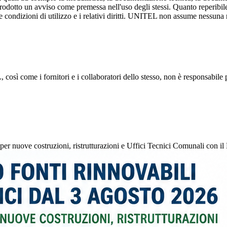
rodotto un avviso come premessa nell'uso degli stessi. Quanto reperibile
e le condizioni di utilizzo e i relativi diritti. UNITEL non assume nessuna
osì come i fornitori e i collaboratori dello stesso, non è responsabile pe
 per nuove costruzioni, ristrutturazioni e Uffici Tecnici Comunali con i