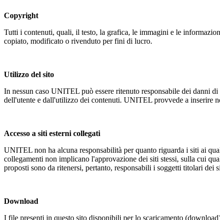
Copyright
Tutti i contenuti, quali, il testo, la grafica, le immagini e le informazio
copiato, modificato o rivenduto per fini di lucro.
Utilizzo del sito
In nessun caso UNITEL può essere ritenuto responsabile dei danni di qua
dell'utente e dall'utilizzo dei contenuti. UNITEL provvede a inserire n
Accesso a siti esterni collegati
UNITEL non ha alcuna responsabilità per quanto riguarda i siti ai quali è
collegamenti non implicano l'approvazione dei siti stessi, sulla cui qu
proposti sono da ritenersi, pertanto, responsabili i soggetti titolari dei s
Download
I file presenti in questo sito disponibili per lo scaricamento (downlo