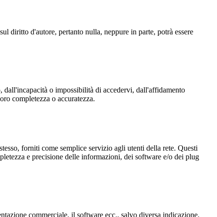
 sul diritto d'autore, pertanto nulla, neppure in parte, potrà essere
 dall'incapacità o impossibilità di accedervi, dall'affidamento
 loro completezza o accuratezza.
tesso, forniti come semplice servizio agli utenti della rete. Questi
pletezza e precisione delle informazioni, dei software e/o dei plug
entazione commerciale, il software ecc., salvo diversa indicazione,