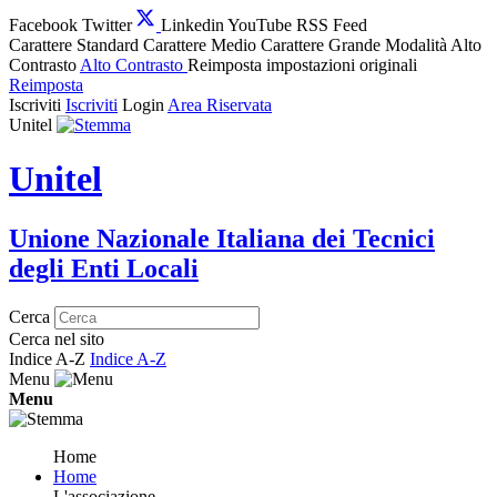
Facebook
Twitter
Linkedin
YouTube
RSS Feed
Carattere Standard
Carattere Medio
Carattere Grande
Modalità Alto
Contrasto
Alto Contrasto
Reimposta impostazioni originali
Reimposta
Iscriviti
Iscriviti
Login
Area Riservata
Unitel
Unitel
Unione Nazionale Italiana dei Tecnici
degli Enti Locali
Cerca
Cerca nel sito
Indice A-Z
Indice A-Z
Menu
Menu
Home
Home
L'associazione