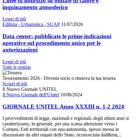
Linee di indirizzo su ondate di calore e
inquinamento atmosferico
Leggi di più
Edilizia - Urbanistica - SUAP
31/07/2026
Data center: pubblicate le prime indicazioni
operative sul procedimento unico per le
autorizzazioni
Leggi di più
Tutte le notizie
Tesseramento 2026 - Diventa socio o rinnova la tua tessera
Scopri di più
Il Nuovo Giornale UNITEL
Il Nuovo Giornale dell'Unitel
10/08/2024
GIORNALE UNITEL Anno XXXIII n. 1-2 2024
I provvedimenti di legge, nazionali e regionali, degli ultimi anni si
caratterizzano, in generale, per una scarsa attenzione verso i
Comuni, Enti territoriali con una autonomia, spesso messa in
discussione da altri organi dello Stato, riconosciuta dall&rsq...