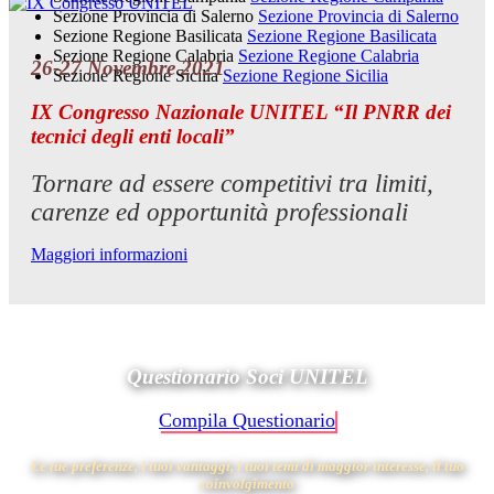
Sezione Provincia di Salerno
Sezione Provincia di Salerno
Sezione Regione Basilicata
Sezione Regione Basilicata
Sezione Regione Calabria
Sezione Regione Calabria
26-27 Novembre 2021
Sezione Regione Sicilia
Sezione Regione Sicilia
IX Congresso Nazionale UNITEL “Il PNRR dei
tecnici degli enti locali”
Tornare ad essere competitivi tra limiti,
carenze ed opportunità professionali
Maggiori informazioni
Questionario Soci UNITEL
Compila Questionario
Le tue preferenze, i tuoi vantaggi, i tuoi temi di maggior interesse, il tuo
coinvolgimento