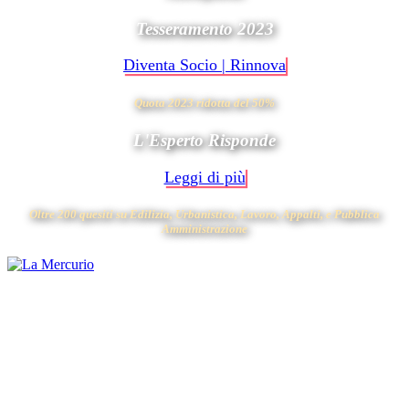
Tesseramento 2023
Diventa Socio | Rinnova
Quota 2023 ridotta del 50%
L'Esperto Risponde
Leggi di più
Oltre 200 quesiti su Edilizia, Urbanistica, Lavoro, Appalti, e Pubblica
Amministrazione