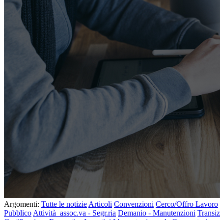
Argomenti:
Tutte le notizie
Articoli
Convenzioni
Cerco/Offro Lavoro
Pubblico
Attività assoc.va - Segr.ria
Demanio - Manutenzioni
Transiz