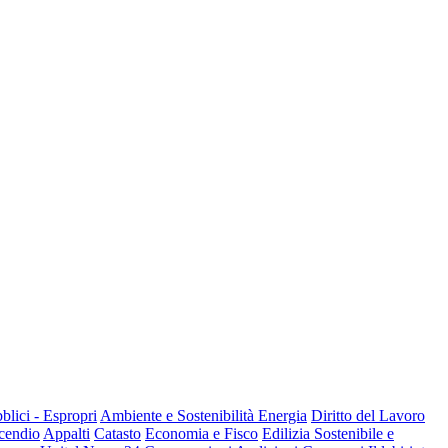
blici - Espropri
Ambiente e Sostenibilità Energia
Diritto del Lavoro
cendio
Appalti
Catasto
Economia e Fisco
Edilizia Sostenibile e