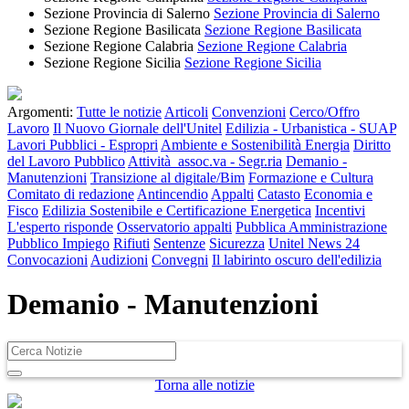
Sezione Provincia di Salerno
Sezione Provincia di Salerno
Sezione Regione Basilicata
Sezione Regione Basilicata
Sezione Regione Calabria
Sezione Regione Calabria
Sezione Regione Sicilia
Sezione Regione Sicilia
Argomenti:
Tutte le notizie
Articoli
Convenzioni
Cerco/Offro
Lavoro
Il Nuovo Giornale dell'Unitel
Edilizia - Urbanistica - SUAP
Lavori Pubblici - Espropri
Ambiente e Sostenibilità Energia
Diritto
del Lavoro Pubblico
Attività assoc.va - Segr.ria
Demanio -
Manutenzioni
Transizione al digitale/Bim
Formazione e Cultura
Comitato di redazione
Antincendio
Appalti
Catasto
Economia e
Fisco
Edilizia Sostenibile e Certificazione Energetica
Incentivi
L'esperto risponde
Osservatorio appalti
Pubblica Amministrazione
Pubblico Impiego
Rifiuti
Sentenze
Sicurezza
Unitel News 24
Convocazioni
Audizioni
Convegni
Il labirinto oscuro dell'edilizia
Demanio - Manutenzioni
Torna alle notizie