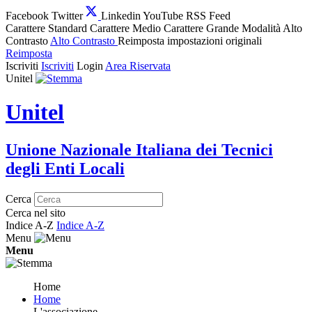
Facebook
Twitter
Linkedin
YouTube
RSS Feed
Carattere Standard
Carattere Medio
Carattere Grande
Modalità Alto
Contrasto
Alto Contrasto
Reimposta impostazioni originali
Reimposta
Iscriviti
Iscriviti
Login
Area Riservata
Unitel
Unitel
Unione Nazionale Italiana dei Tecnici
degli Enti Locali
Cerca
Cerca nel sito
Indice A-Z
Indice A-Z
Menu
Menu
Home
Home
L'associazione