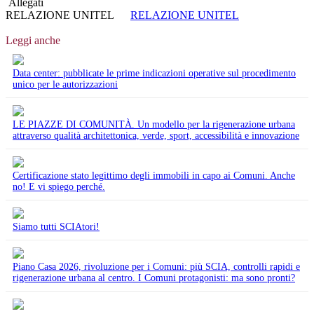
Allegati
RELAZIONE UNITEL
RELAZIONE UNITEL
Leggi anche
Data center: pubblicate le prime indicazioni operative sul procedimento
unico per le autorizzazioni
LE PIAZZE DI COMUNITÀ. Un modello per la rigenerazione urbana
attraverso qualità architettonica, verde, sport, accessibilità e innovazione
Certificazione stato legittimo degli immobili in capo ai Comuni. Anche
no! E vi spiego perché.
Siamo tutti SCIAtori!
Piano Casa 2026, rivoluzione per i Comuni: più SCIA, controlli rapidi e
rigenerazione urbana al centro. I Comuni protagonisti: ma sono pronti?