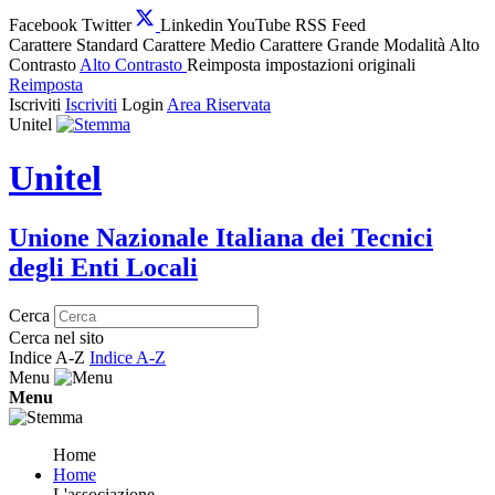
Facebook
Twitter
Linkedin
YouTube
RSS Feed
Carattere Standard
Carattere Medio
Carattere Grande
Modalità Alto
Contrasto
Alto Contrasto
Reimposta impostazioni originali
Reimposta
Iscriviti
Iscriviti
Login
Area Riservata
Unitel
Unitel
Unione Nazionale Italiana dei Tecnici
degli Enti Locali
Cerca
Cerca nel sito
Indice A-Z
Indice A-Z
Menu
Menu
Home
Home
L'associazione