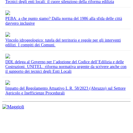
Tecnici degli enti locali: il cuore silenzioso della riforma edilizia
PEBA: a che punto siamo? Dalla norma del 1986 alla sfida delle città
davvero inclusive
Vincolo idrogeologico: tutela del territorio e regole per gli interventi
edilizi. I compiti dei Comuni.
DDL delega al Governo per l’adozione del Codice dell’Edilizia e delle
Costruzioni. UNITEL: riforma normativa urgente da scrivere anche con
il supporto dei tecnici degli Enti Locali
Impatto del Regolamento Attuativo L.R. 58/2023 (Abruzzo) sul Settore
Agricolo e Inefficienze Procedurali