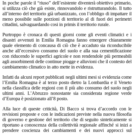
In poche parole il “riuso” dell’esistente diventerà obiettivo primario,
si utilizza ciò che già esiste, rinnovandolo e ristrutturandolo. Il tutto
all’interno del territorio già urbanizzato, con l’obbligo di impattare il
meno possibile sulle porzioni di territorio al di fuori dei perimetri
cittadini, salvaguardando cosi in primis il territorio rurale.
Purtroppo è cronaca di questi giorni come gli eventi climatici e i
disastri avvenuti in Emilia Romagna fanno emergere chiaramente
quale elemento di concausa di ciò che è accaduto sia riconducibile
anche all’eccessivo consumo del suolo e alla sua cementificazione
con riducendo le superfici agricole e non rendendole più permeabili
agli assorbimenti delle continue piogge e alluvioni che il contesto del
cambiamento climatico in atto mette in evidenza.
Infatti da alcuni report pubblicati negli ultimi mesi si evidenzia come
l’Emilia Romagna è al terzo posto dietro la Lombardia e il Veneto
nella classifica delle regioni con il più alto consumo del suolo negli
ultimi anni. L’Abruzzo nonostante sia considerata regione verde
d’Europa è posizionato all’8 posto.
Alla luce di queste criticità, Di Bacco si trova d’accordo con le
revisioni proposte e con le indicazioni previste nella nuova filosofia
di governo e gestione del territorio che di seguito sinteticamente si
riportano a conoscenza della collettività regionale affinché si inizi a
prendere coscienza dei cambiamenti e dei nuovi approcci sul