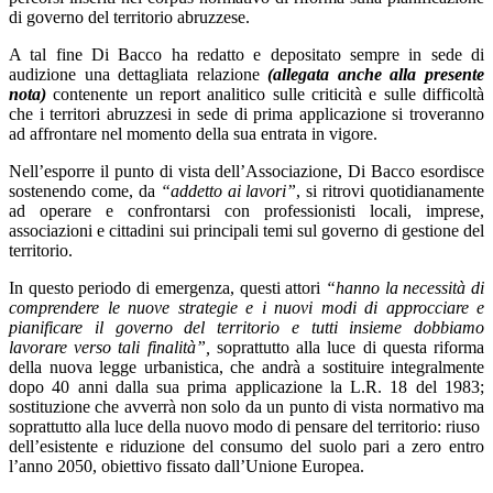
di governo del territorio abruzzese.
A tal fine Di Bacco ha redatto e depositato sempre in sede di
audizione una dettagliata relazione
(allegata anche alla presente
nota)
contenente un report analitico sulle criticità e sulle difficoltà
che i territori abruzzesi in sede di prima applicazione si troveranno
ad affrontare nel momento della sua entrata in vigore.
Nell’esporre il punto di vista dell’Associazione, Di Bacco esordisce
sostenendo come, da
“addetto ai lavori”
, si ritrovi quotidianamente
ad operare e confrontarsi con professionisti locali, imprese,
associazioni e cittadini sui principali temi sul governo di gestione del
territorio.
In questo periodo di emergenza, questi attori
“hanno la necessità di
comprendere le nuove strategie e i nuovi modi di approcciare e
pianificare il governo del territorio e tutti insieme dobbiamo
lavorare verso tali finalità”,
soprattutto alla luce di questa riforma
della nuova legge urbanistica, che andrà a sostituire integralmente
dopo 40 anni dalla sua prima applicazione la L.R. 18 del 1983;
sostituzione che avverrà non solo da un punto di vista normativo ma
soprattutto alla luce della nuovo modo di pensare del territorio: riuso
dell’esistente e riduzione del consumo del suolo pari a zero entro
l’anno 2050, obiettivo fissato dall’Unione Europea.