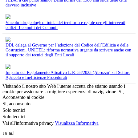
PEBA: a che punto siamo? Dalla norma del 1986 alla sfida delle città
davvero inclusive
Vincolo idrogeologico: tutela del territorio e regole per gli interventi
edilizi. I compiti dei Comuni.
DDL delega al Governo per l’adozione del Codice dell’Edilizia e delle
Costruzioni. UNITEL: riforma normativa urgente da scrivere anche con
il supporto dei tecnici degli Enti Locali
Impatto del Regolamento Attuativo L.R. 58/2023 (Abruzzo) sul Settore
Agricolo e Inefficienze Procedurali
Visitando il nostro sito Web l'utente accetta che stiamo usando i
cookie per assicurare la migliore esperienza di navigazione.
Si,
Acconsento ai cookie
Si, acconsento
Solo tecnici
Solo tecnici
Vai all'informativa privacy
Visualizza Informativa
Utilità