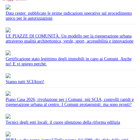
Data center: pubblicate le prime indicazioni operative sul procedimento
unico per le autorizzazioni
LE PIAZZE DI COMUNITÀ. Un modello per la rigenerazione urbana
attraverso qualità architettonica, verde, sport, accessibilità e innovazione
Certificazione stato legittimo degli immobili in capo ai Comuni. Anche
no! E vi spiego perché.
Siamo tutti SCIAtori!
Piano Casa 2026, rivoluzione per i Comuni: più SCIA, controlli rapidi e
rigenerazione urbana al centro. I Comuni protagonisti: ma sono pronti?
Tecnici degli enti locali: il cuore silenzioso della riforma edilizia