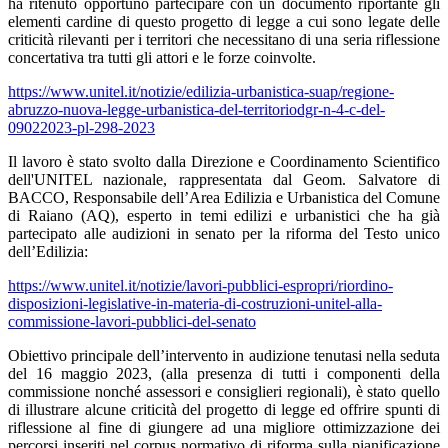
ha ritenuto opportuno partecipare con un documento riportante gli
elementi cardine di questo progetto di legge a cui sono legate delle
criticità rilevanti per i territori che necessitano di una seria riflessione
concertativa tra tutti gli attori e le forze coinvolte.
https://www.unitel.it/notizie/edilizia-urbanistica-suap/regione-
abruzzo-nuova-legge-urbanistica-del-territoriodgr-n-4-c-del-
09022023-pl-298-2023
Il lavoro è stato svolto dalla Direzione e Coordinamento Scientifico
dell'UNITEL nazionale, rappresentata dal Geom. Salvatore di
BACCO, Responsabile dell’Area Edilizia e Urbanistica del Comune
di Raiano (AQ), esperto in temi edilizi e urbanistici che ha già
partecipato alle audizioni in senato per la riforma del Testo unico
dell’Edilizia:
https://www.unitel.it/notizie/lavori-pubblici-espropri/riordino-
disposizioni-legislative-in-materia-di-costruzioni-unitel-alla-
commissione-lavori-pubblici-del-senato
Obiettivo principale dell’intervento in audizione tenutasi nella seduta
del 16 maggio 2023, (alla presenza di tutti i componenti della
commissione nonché assessori e consiglieri regionali), è stato quello
di illustrare alcune criticità del progetto di legge ed offrire spunti di
riflessione al fine di giungere ad una migliore ottimizzazione dei
percorsi inseriti nel corpus normativo di riforma sulla pianificazione