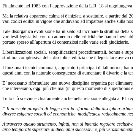
Finalmente nel 1983 con l’approvazione della L.R. 18 si raggiungeva l
Ma la relativa apparente calma si è iniziata a sostituire, a partire dal 
vari codici edilizi in vigore che andavano ad impattare anche sulla nos
Tale disorganica evoluzione ha iniziato ad incrinare la struttura della
vari testi legislativi, con un aumento delle criticità che hanno inevita
portato spesso all’apertura di contenziosi nelle varie sedi giudiziarie.
Liberalizzazioni sociali, semplificazioni procedimentali, bonus e sup
struttura complessiva della disciplina edilizia che il legislatore aveva 
I funzionari tecnici comunali, applicatori principali di tali norme, ha
questi anni con la naturale conseguenza di aumentare il divario e la tensi
E’ necessario riformulare una nuova disciplina organica per eliminare de
che interessano, oggi più che mai (in questo momento di superbonus edili
Tutto ciò si evince chiaramente anche nella relazione allegata al PL re
“
Il presente progetto di legge reca la riforma della disciplina ur
diverse esigenze sociali ed economiche, modificatesi radicalmente negli
Attraverso questo strumento, infatti, non si intende regolare esclusiv
arco temporale superiore ai dieci anni successivi e, più verosimilmente