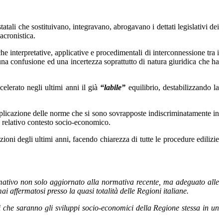
tatali che sostituivano, integravano, abrogavano i dettati legislativi dei
acronistica.
e interpretative, applicative e procedimentali di interconnessione tra i
o una confusione ed una incertezza soprattutto di natura giuridica che ha
elerato negli ultimi anni il già
“labile”
equilibrio, destabilizzando la
 applicazione delle norme che si sono sovrapposte indiscriminatamente in
 il relativo contesto socio-economico.
zioni degli ultimi anni, facendo chiarezza di tutte le procedure edilizie
rmativo non solo aggiornato alla normativa recente, ma adeguato alle
i affermatosi presso la quasi totalità delle Regioni italiane.
lli che saranno gli sviluppi socio-economici della Regione stessa in un