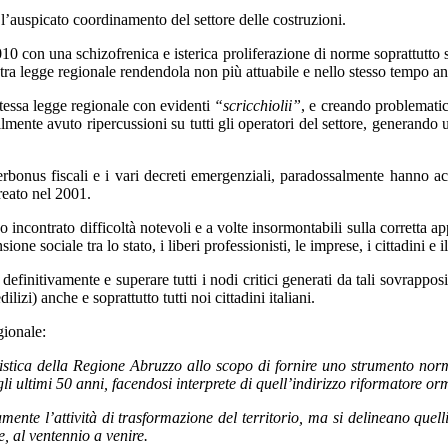
’auspicato coordinamento del settore delle costruzioni.
2010 con una schizofrenica e isterica proliferazione di norme soprattutto s
tra legge regionale rendendola non più attuabile e nello stesso tempo an
 stessa legge regionale con evidenti
“scricchiolii”
, e creando problematich
bilmente avuto ripercussioni su tutti gli operatori del settore, generand
erbonus fiscali e i vari decreti emergenziali, paradossalmente hanno acc
creato nel 2001.
nno incontrato difficoltà notevoli e a volte insormontabili sulla corretta
one sociale tra lo stato, i liberi professionisti, le imprese, i cittadini e
finitivamente e superare tutti i nodi critici generati da tali sovrapposi
zi) anche e soprattutto tutti noi cittadini italiani.
gionale:
banistica della Regione Abruzzo allo scopo di fornire uno strumento no
 ultimi 50 anni, facendosi interprete di quell’indirizzo riformatore orma
amente l’attività di trasformazione del territorio, ma si delineano que
, al ventennio a venire.