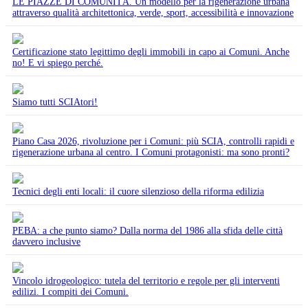
LE PIAZZE DI COMUNITÀ. Un modello per la rigenerazione urbana
attraverso qualità architettonica, verde, sport, accessibilità e innovazione
Certificazione stato legittimo degli immobili in capo ai Comuni. Anche
no! E vi spiego perché.
Siamo tutti SCIAtori!
Piano Casa 2026, rivoluzione per i Comuni: più SCIA, controlli rapidi e
rigenerazione urbana al centro. I Comuni protagonisti: ma sono pronti?
Tecnici degli enti locali: il cuore silenzioso della riforma edilizia
PEBA: a che punto siamo? Dalla norma del 1986 alla sfida delle città
davvero inclusive
Vincolo idrogeologico: tutela del territorio e regole per gli interventi
edilizi. I compiti dei Comuni.