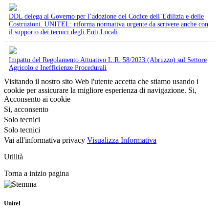
DDL delega al Governo per l’adozione del Codice dell’Edilizia e delle
Costruzioni. UNITEL: riforma normativa urgente da scrivere anche con
il supporto dei tecnici degli Enti Locali
Impatto del Regolamento Attuativo L.R. 58/2023 (Abruzzo) sul Settore
Agricolo e Inefficienze Procedurali
Visitando il nostro sito Web l'utente accetta che stiamo usando i
cookie per assicurare la migliore esperienza di navigazione.
Si,
Acconsento ai cookie
Si, acconsento
Solo tecnici
Solo tecnici
Vai all'informativa privacy
Visualizza Informativa
Utilità
Torna a inizio pagina
Unitel