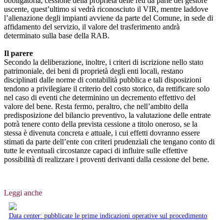
obbligatoria, cessione della proprietà delle reti da parte del gestore
uscente, quest’ultimo si vedrà riconosciuto il VIR, mentre laddove
l’alienazione degli impianti avviene da parte del Comune, in sede di
affidamento del servizio, il valore del trasferimento andrà
determinato sulla base della RAB.
Il parere
Secondo la deliberazione, inoltre, i criteri di iscrizione nello stato
patrimoniale, dei beni di proprietà degli enti locali, restano
disciplinati dalle norme di contabilità pubblica e tali disposizioni
tendono a privilegiare il criterio del costo storico, da rettificare solo
nel caso di eventi che determinino un decremento effettivo del
valore del bene. Resta fermo, peraltro, che nell’ambito della
predisposizione del bilancio preventivo, la valutazione delle entrate
potrà tenere conto della prevista cessione a titolo oneroso, se la
stessa è divenuta concreta e attuale, i cui effetti dovranno essere
stimati da parte dell’ente con criteri prudenziali che tengano conto di
tutte le eventuali circostanze capaci di influire sulle effettive
possibilità di realizzare i proventi derivanti dalla cessione del bene.
Leggi anche
Data center: pubblicate le prime indicazioni operative sul procedimento