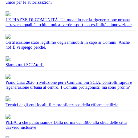
unico per le autorizzazioni
LE PIAZZE DI COMUNITÀ. Un modello per la rigenerazione urbana
attraverso qualità architettonica, verde, sport, accessibilità e innovazione
Certificazione stato legittimo degli immobili in capo ai Comuni. Anche
no! E vi spiego perché.
Siamo tutti SCIAtori!
Piano Casa 2026, rivoluzione per i Comuni: più SCIA, controlli rapidi e
rigenerazione urbana al centro. I Comuni protagonisti: ma sono pronti?
Tecnici degli enti locali: il cuore silenzioso della riforma edilizia
PEBA: a che punto siamo? Dalla norma del 1986 alla sfida delle città
davvero inclusive