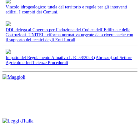
Vincolo idrogeologico: tutela del territorio e regole per gli interventi
edilizi. I compiti dei Comuni.
DDL delega al Governo per l’adozione del Codice dell’Edilizia e delle
Costruzioni. UNITEL: riforma normativa urgente da scrivere anche con
il supporto dei tecnici degli Enti Locali
Impatto del Regolamento Attuativo L.R. 58/2023 (Abruzzo) sul Settore
Agricolo e Inefficienze Procedurali