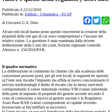
Pubblicato il 22/12/2016
Pubblicato in:
Edilizia - Urbanistica - SUAP
Facebo
Twit
di Giovanni G.A. Dato
Alcuni enti locali hanno posto quesiti concernenti la cessione della
proprietà della rete gas di cui sono comproprietari e l’incasso del
relativo valore. La questione è stata esaminata dalla recente
deliberazione della Corte dei conti, Sezione regionale controllo
Abruzzo n. 234/2016/PAR.
Il quadro normativo
La deliberazione in commento ha chiarito che alla scadenza delle
concessioni possono porsi, per gli enti locali, le seguenti tre opzioni:
a) l’ente non riscatta l’impianto ma affida al nuovo concessionario il
servizio trasferendogli il diritto di riscatto che lo stesso eserciterà
corrispondendo il valore industriale residuo-VIR (valore industriale
della parte di impianto di proprietà del gestore uscente secondo il
costo di costruzione a nuovo) al gestore uscente e la Regulatory
Asset Base-RAB (valore corrispondente al capitale investito
riconosciuto ai fini tariffari) ai successivi;
b) l’ente riscatta, se non può beneficiare della devoluzione gratuita, il