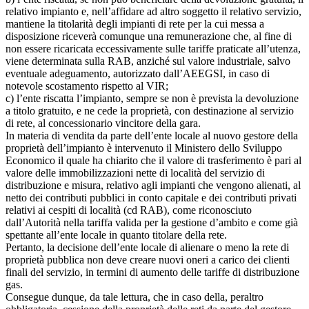
relativo impianto e, nell’affidare ad altro soggetto il relativo servizio,
mantiene la titolarità degli impianti di rete per la cui messa a
disposizione riceverà comunque una remunerazione che, al fine di
non essere ricaricata eccessivamente sulle tariffe praticate all’utenza,
viene determinata sulla RAB, anziché sul valore industriale, salvo
eventuale adeguamento, autorizzato dall’AEEGSI, in caso di
notevole scostamento rispetto al VIR;
c) l’ente riscatta l’impianto, sempre se non è prevista la devoluzione
a titolo gratuito, e ne cede la proprietà, con destinazione al servizio
di rete, al concessionario vincitore della gara.
In materia di vendita da parte dell’ente locale al nuovo gestore della
proprietà dell’impianto è intervenuto il Ministero dello Sviluppo
Economico il quale ha chiarito che il valore di trasferimento è pari al
valore delle immobilizzazioni nette di località del servizio di
distribuzione e misura, relativo agli impianti che vengono alienati, al
netto dei contributi pubblici in conto capitale e dei contributi privati
relativi ai cespiti di località (cd RAB), come riconosciuto
dall’Autorità nella tariffa valida per la gestione d’ambito e come già
spettante all’ente locale in quanto titolare della rete.
Pertanto, la decisione dell’ente locale di alienare o meno la rete di
proprietà pubblica non deve creare nuovi oneri a carico dei clienti
finali del servizio, in termini di aumento delle tariffe di distribuzione
gas.
Consegue dunque, da tale lettura, che in caso della, peraltro