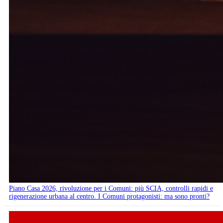
Piano Casa 2026, rivoluzione per i Comuni: più SCIA, controlli rapidi e
rigenerazione urbana al centro. I Comuni protagonisti: ma sono pronti?