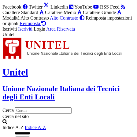
Facebook
Twitter
Linkedin
YouTube
RSS Feed
Carattere Standard
Carattere Medio
Carattere Grande
Modalità Alto Contrasto
Alto Contrasto
Reimposta impostazioni
originali
Reimposta
Iscriviti
Iscriviti
Login
Area Riservata
Unitel
Unitel
Unione Nazionale Italiana dei Tecnici
degli Enti Locali
Cerca
Cerca nel sito
Indice A-Z
Indice A-Z