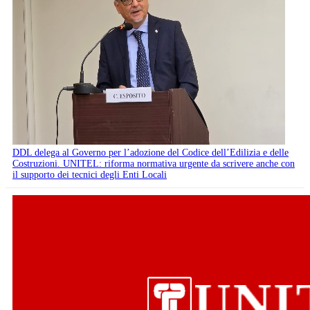
DDL delega al Governo per l’adozione del Codice dell’Edilizia e delle
Costruzioni. UNITEL: riforma normativa urgente da scrivere anche con
il supporto dei tecnici degli Enti Locali