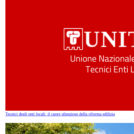
Tecnici degli enti locali: il cuore silenzioso della riforma edilizia