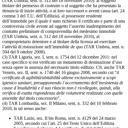
(TAR Umbria, sent. n. 512 del 18 novembre 2010): al soggetto
titolare del permesso di costruire o al soggetto che ha presentato la
denuncia di inizio attività, o ai loro successori o aventi causa (art. 24
comma 3 del T.U. dell’Edilizia), al possessore residente
dell’immobile per il quale è stato richiesto il certificato e parte di una
controversia civile avente ad oggetto l’asserito inadempimento del
contratto preliminare di compravendita del medesimo immobile
(TAR Umbria, sent. n. 512 del 18 novembre 2010), al
comproprietario detentore e al titolare della licenza ad esercitare
l’attività di ristorazione nell’immobile
de quo
(TAR Umbria, sent. n.
594 del 9 ottobre 2008).
(3) TAR Liguria, sez. I, sent. n. 1754 del 12 dicembre 2011: nel
caso specifico si era verificato un mutamento di destinazione d’uso
senza opere in assenza del necessario titolo edilizio. Cfr. anche TAR
Veneto, sez. II, sent. n. 1740 del 16 giugno 2008, secondo cui “
il
certificato di agibilità/abitabilità attiene esclusivamente a scopi
igienico sanitari, presupponendo l`accertamento dell`inesistenza di
cause d`insalubrità e il suo rilascio non è ricollegato, quindi, alla
verifica di esatta rispondenza delle volumetrie realizzate con quelle
assentite dal titolo concessorio
”.
(4) TAR Lombardia, sez. II Milano, sent. n. 332 del 10 febbraio
2010; in tal senso anche:
TAR Lazio, sez. II bis Roma, sent. n. 4129 del 24 marzo
2005, secondo cui l`art. 25 del Testo Unico dell’Edilizia