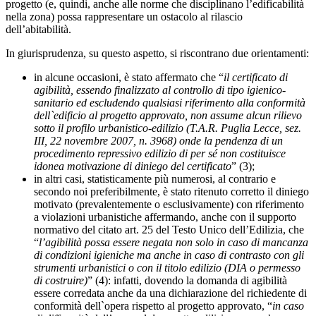
progetto (e, quindi, anche alle norme che disciplinano l’edificabilità
nella zona) possa rappresentare un ostacolo al rilascio
dell’abitabilità.
In giurisprudenza, su questo aspetto, si riscontrano due orientamenti:
in alcune occasioni, è stato affermato che “
il certificato di
agibilità, essendo finalizzato al controllo di tipo igienico-
sanitario ed escludendo qualsiasi riferimento alla conformità
dell`edificio al progetto approvato, non assume alcun rilievo
sotto il profilo urbanistico-edilizio (T.A.R. Puglia Lecce, sez.
III, 22 novembre 2007, n. 3968) onde la pendenza di un
procedimento repressivo edilizio di per sé non costituisce
idonea motivazione di diniego del certificato
” (3);
in altri casi, statisticamente più numerosi, al contrario e
secondo noi preferibilmente, è stato ritenuto corretto il diniego
motivato (prevalentemente o esclusivamente) con riferimento
a violazioni urbanistiche affermando, anche con il supporto
normativo del citato art. 25 del Testo Unico dell’Edilizia, che
“
l’agibilità possa essere negata non solo in caso di mancanza
di condizioni igieniche ma anche in caso di contrasto con gli
strumenti urbanistici o con il titolo edilizio (DIA o permesso
di costruire)
” (4): infatti, dovendo la domanda di agibilità
essere corredata anche da una dichiarazione del richiedente di
conformità dell`opera rispetto al progetto approvato, “
in caso