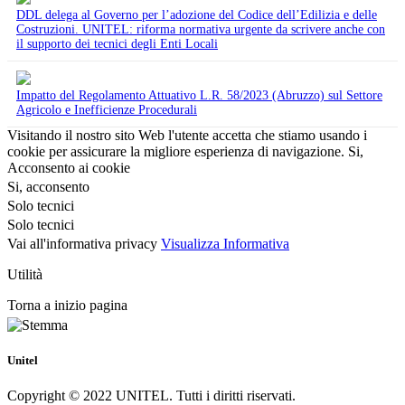
DDL delega al Governo per l’adozione del Codice dell’Edilizia e delle
Costruzioni. UNITEL: riforma normativa urgente da scrivere anche con
il supporto dei tecnici degli Enti Locali
Impatto del Regolamento Attuativo L.R. 58/2023 (Abruzzo) sul Settore
Agricolo e Inefficienze Procedurali
Visitando il nostro sito Web l'utente accetta che stiamo usando i
cookie per assicurare la migliore esperienza di navigazione.
Si,
Acconsento ai cookie
Si, acconsento
Solo tecnici
Solo tecnici
Vai all'informativa privacy
Visualizza Informativa
Utilità
Torna a inizio pagina
Unitel
Copyright © 2022 UNITEL. Tutti i diritti riservati.