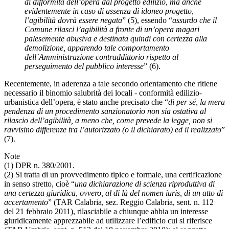
di difformità dell’opera dal progetto edilizio, ma anche
evidentemente in caso di assenza di idoneo progetto,
l’agibilità dovrà essere negata
” (5), essendo “
assurdo che il
Comune rilasci l’agibilità a fronte di un’opera magari
palesemente abusiva e destinata quindi con certezza alla
demolizione, apparendo tale comportamento
dell`Amministrazione contraddittorio rispetto al
perseguimento del pubblico interesse
” (6).
Recentemente, in aderenza a tale secondo orientamento che ritiene
necessario il binomio salubrità dei locali - conformità edilizio-
urbanistica dell’opera, è stato anche precisato che “
di per sé, la mera
pendenza di un procedimento sanzionatorio non sia ostativa al
rilascio dell’agibilità, a meno che, come prevede la legge, non si
ravvisino differenze tra l’autorizzato (o il dichiarato) ed il realizzato
”
(7).
Note
(1) DPR n. 380/2001.
(2) Si tratta di un provvedimento tipico e formale, una certificazione
in senso stretto, cioè “
una dichiarazione di scienza riproduttiva di
una certezza giuridica, ovvero, al di là del nomen iuris, di un atto di
accertamento
” (TAR Calabria, sez. Reggio Calabria, sent. n. 112
del 21 febbraio 2011), rilasciabile a chiunque abbia un interesse
giuridicamente apprezzabile ad utilizzare l’edificio cui si riferisce