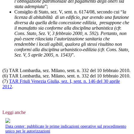
l’obbligazione patrimoniale del pagamento degli oneri sia
stata adempiuta
”;
Consiglio di Stato, sez. V, sent. n. 6174/08, secondo cui “
la
licenza di abitabilità di un edificio, pur avendo una funzione
diversa da quella della concessione edilizia, presuppone che
il manufatto sia conforme alla disciplina urbanistica (cfr.
Cons. Stato, Sez. V, 3 febbraio 2000, n. 592). Pertanto, non
può essere rilasciata l’autorizzazione sanitaria che
renderebbe i locali agibili, qualora gli stessi risultino non
conformi alla disciplina urbanistico-edilizia (cfr. Cons. Stato,
Sez. V, 5 aprile 2005, n. 1543)
”.
(5) TAR Lombardia, sez. Milano, sent. n. 332 del 10 febbraio 2010.
(6) TAR Lombardia, sez. Milano, sent. n. 332 del 10 febbraio 2010.
(7)
TAR Friuli Venezia Giulia, sez. I, sent. n. 146 del 30 aprile
2012
.
Leggi anche
Data center: pubblicate le prime indicazioni operative sul procedimento
unico per le autorizzazioni