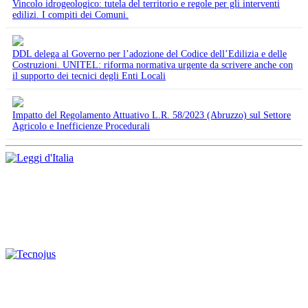
Vincolo idrogeologico: tutela del territorio e regole per gli interventi
edilizi. I compiti dei Comuni.
DDL delega al Governo per l’adozione del Codice dell’Edilizia e delle
Costruzioni. UNITEL: riforma normativa urgente da scrivere anche con
il supporto dei tecnici degli Enti Locali
Impatto del Regolamento Attuativo L.R. 58/2023 (Abruzzo) sul Settore
Agricolo e Inefficienze Procedurali