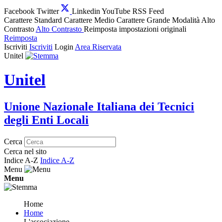
Facebook
Twitter
Linkedin
YouTube
RSS Feed
Carattere Standard
Carattere Medio
Carattere Grande
Modalità Alto
Contrasto
Alto Contrasto
Reimposta impostazioni originali
Reimposta
Iscriviti
Iscriviti
Login
Area Riservata
Unitel
Unitel
Unione Nazionale Italiana dei Tecnici
degli Enti Locali
Cerca
Cerca nel sito
Indice A-Z
Indice A-Z
Menu
Menu
Home
Home
L'associazione