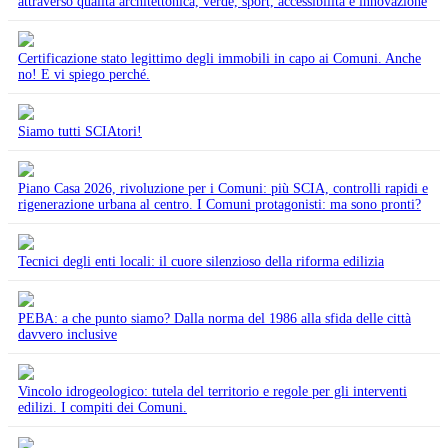
attraverso qualità architettonica, verde, sport, accessibilità e innovazione
Certificazione stato legittimo degli immobili in capo ai Comuni. Anche
no! E vi spiego perché.
Siamo tutti SCIAtori!
Piano Casa 2026, rivoluzione per i Comuni: più SCIA, controlli rapidi e
rigenerazione urbana al centro. I Comuni protagonisti: ma sono pronti?
Tecnici degli enti locali: il cuore silenzioso della riforma edilizia
PEBA: a che punto siamo? Dalla norma del 1986 alla sfida delle città
davvero inclusive
Vincolo idrogeologico: tutela del territorio e regole per gli interventi
edilizi. I compiti dei Comuni.