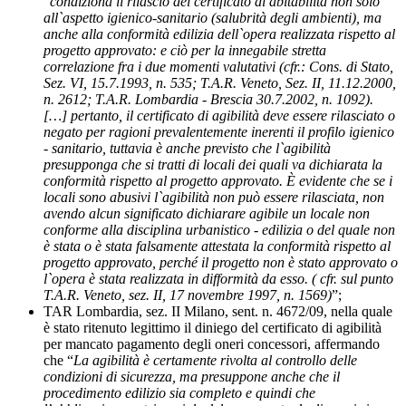
“
condiziona il rilascio del certificato di abitabilità non solo
all`aspetto igienico-sanitario (salubrità degli ambienti), ma
anche alla conformità edilizia dell`opera realizzata rispetto al
progetto approvato: e ciò per la innegabile stretta
correlazione fra i due momenti valutativi (cfr.: Cons. di Stato,
Sez. VI, 15.7.1993, n. 535; T.A.R. Veneto, Sez. II, 11.12.2000,
n. 2612; T.A.R. Lombardia - Brescia 30.7.2002, n. 1092).
[…] pertanto, il certificato di agibilità deve essere rilasciato o
negato per ragioni prevalentemente inerenti il profilo igienico
- sanitario, tuttavia è anche previsto che l`agibilità
presupponga che si tratti di locali dei quali va dichiarata la
conformità rispetto al progetto approvato. È evidente che se i
locali sono abusivi l`agibilità non può essere rilasciata, non
avendo alcun significato dichiarare agibile un locale non
conforme alla disciplina urbanistico - edilizia o del quale non
è stata o è stata falsamente attestata la conformità rispetto al
progetto approvato, perché il progetto non è stato approvato o
l`opera è stata realizzata in difformità da esso. ( cfr. sul punto
T.A.R. Veneto, sez. II, 17 novembre 1997, n. 1569)
”;
TAR Lombardia, sez. II Milano, sent. n. 4672/09, nella quale
è stato ritenuto legittimo il diniego del certificato di agibilità
per mancato pagamento degli oneri concessori, affermando
che “
La agibilità è certamente rivolta al controllo delle
condizioni di sicurezza, ma presuppone anche che il
procedimento edilizio sia completo e quindi che