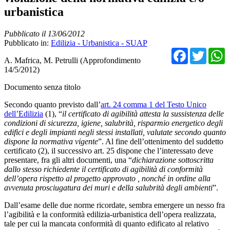
urbanistica
Pubblicato il 13/06/2012
Pubblicato in:
Edilizia - Urbanistica - SUAP
Facebo
Twit
A. Mafrica, M. Petrulli (Approfondimento
14/5/2012)
Documento senza titolo
Secondo quanto previsto dall’
art. 24 comma 1 del Testo Unico
dell’Edilizia
(1), “
il certificato di agibilità attesta la sussistenza delle
condizioni di sicurezza, igiene, salubrità, risparmio energetico degli
edifici e degli impianti negli stessi installati, valutate secondo quanto
dispone la normativa vigente
”. Al fine dell’ottenimento del suddetto
certificato (2), il successivo art. 25 dispone che l’interessato deve
presentare, fra gli altri documenti, una “
dichiarazione sottoscritta
dallo stesso richiedente il certificato di agibilità di conformità
dell’opera rispetto al progetto approvato , nonché in ordine alla
avvenuta prosciugatura dei muri e della salubrità degli ambienti
”.
Dall’esame delle due norme ricordate, sembra emergere un nesso fra
l’agibilità e la conformità edilizia-urbanistica dell’opera realizzata,
tale per cui la mancata conformità di quanto edificato al relativo