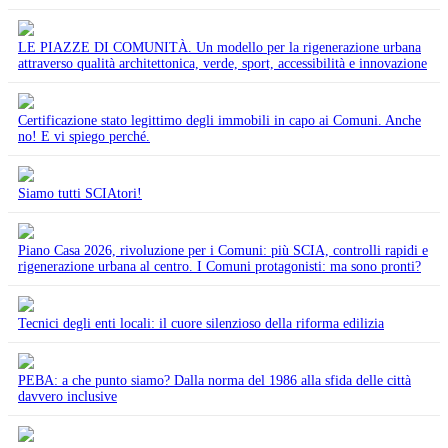
LE PIAZZE DI COMUNITÀ. Un modello per la rigenerazione urbana
attraverso qualità architettonica, verde, sport, accessibilità e innovazione
Certificazione stato legittimo degli immobili in capo ai Comuni. Anche
no! E vi spiego perché.
Siamo tutti SCIAtori!
Piano Casa 2026, rivoluzione per i Comuni: più SCIA, controlli rapidi e
rigenerazione urbana al centro. I Comuni protagonisti: ma sono pronti?
Tecnici degli enti locali: il cuore silenzioso della riforma edilizia
PEBA: a che punto siamo? Dalla norma del 1986 alla sfida delle città
davvero inclusive