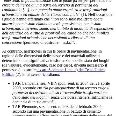
“
intervento di pavimentazione con le plotte forate per permettere la
crescita dell’erba di una parte del terreno di pertinenza del
condominio […], non potendo annoverarsi tra le trasformazioni
urbanistiche ed edilizie del territorio comunale
” (1). Nell’occasione
i giudici hanno affermato che “
non sono state realizzate opere
murarie, non è stato eliminato verde preesistente, non è stato
urbanizzato il terreno: siamo nell’ambito di modalità di esplicazione
dell’esercizio del diritto di proprietà del cittadino che non implica
trasformazioni urbanistiche necessitanti il rilascio di una
concessione
[permesso di costruire – n.d.r.]”.
Al contrario, nell’ipotesi in cui le opere di pavimentazione, in
ragione delle dimensioni delle stesse e dei materiali utilizzati
determinino una significativa trasformazione dello stato dei luoghi
(da valutare, evidentemente, caso per caso), diventa necessario il
permesso di costruire
ex
art. 6 comma 1 lett. e) del Testo Unico
Edilizia
(2); in tal senso ricordiamo:
TAR Campania, sez. VII Napoli, sent. n. 2084 del 21 aprile
2009, secondo cui “
la pavimentazione di un terreno esige il
permesso di costruire, attesa l’irreversibile trasformazione
dello stato dei luoghi
”, senza che possa ritenersi sufficiente la
denuncia di inizio attività;
TAR Piemonte, sez. I, sent. n. 208 del 2 febbraio 2005,
secondo cui una pavimentazione in battuto di cemento
“
comportando un’irreversibile trasformazione dello stato dei