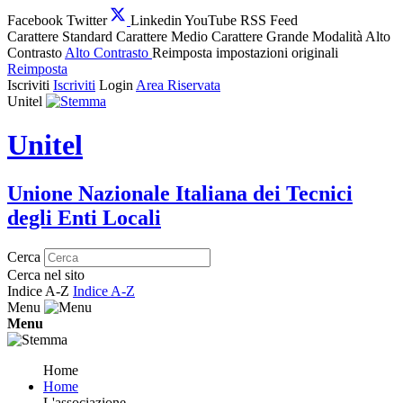
Facebook
Twitter
Linkedin
YouTube
RSS Feed
Carattere Standard
Carattere Medio
Carattere Grande
Modalità Alto
Contrasto
Alto Contrasto
Reimposta impostazioni originali
Reimposta
Iscriviti
Iscriviti
Login
Area Riservata
Unitel
Unitel
Unione Nazionale Italiana dei Tecnici
degli Enti Locali
Cerca
Cerca nel sito
Indice A-Z
Indice A-Z
Menu
Menu
Home
Home
L'associazione