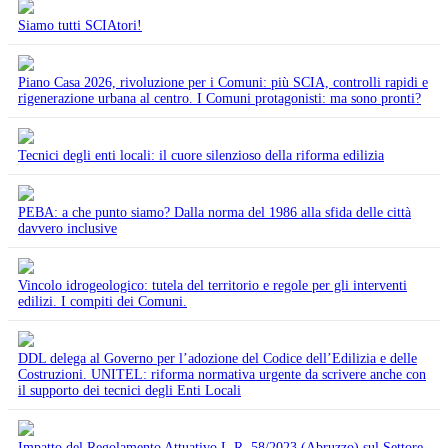
Siamo tutti SCIAtori!
Piano Casa 2026, rivoluzione per i Comuni: più SCIA, controlli rapidi e
rigenerazione urbana al centro. I Comuni protagonisti: ma sono pronti?
Tecnici degli enti locali: il cuore silenzioso della riforma edilizia
PEBA: a che punto siamo? Dalla norma del 1986 alla sfida delle città
davvero inclusive
Vincolo idrogeologico: tutela del territorio e regole per gli interventi
edilizi. I compiti dei Comuni.
DDL delega al Governo per l’adozione del Codice dell’Edilizia e delle
Costruzioni. UNITEL: riforma normativa urgente da scrivere anche con
il supporto dei tecnici degli Enti Locali
Impatto del Regolamento Attuativo L.R. 58/2023 (Abruzzo) sul Settore