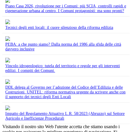
Piano Casa 2026, rivoluzione per i Comuni: più SCIA, controlli rapidi e
rigenerazione urbana al centro. I Comuni protagonisti: ma sono pronti?
Tecnici degli enti locali: il cuore silenzioso della riforma edilizia
PEBA: a che punto siamo? Dalla norma del 1986 alla sfida delle città
davvero inclusive
Vincolo idrogeologico: tutela del territorio e regole per gli interventi
edilizi. I compiti dei Comuni.
DDL delega al Governo per l’adozione del Codice dell’Edilizia e delle
Costruzioni. UNITEL: riforma normativa urgente da scrivere anche con
il supporto dei tecnici degli Enti Locali
Impatto del Regolamento Attuativo L.R. 58/2023 (Abruzzo) sul Settore
Agricolo e Inefficienze Procedurali
Visitando il nostro sito Web l'utente accetta che stiamo usando i
cookie per assicurare la migliore esperienza di navigazione.
Si,