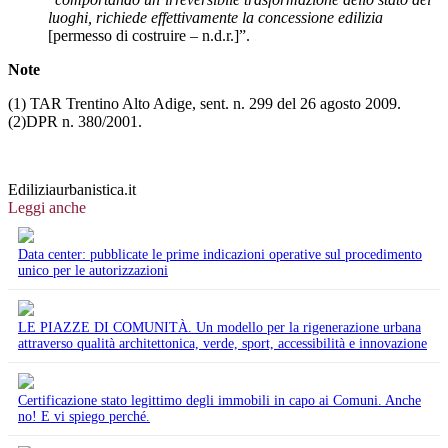
luoghi, richiede effettivamente la concessione edilizia
[permesso di costruire – n.d.r.]”.
Note
(1) TAR Trentino Alto Adige, sent. n. 299 del 26 agosto 2009.
(2)DPR n. 380/2001.
Ediliziaurbanistica.it
Leggi anche
Data center: pubblicate le prime indicazioni operative sul procedimento
unico per le autorizzazioni
LE PIAZZE DI COMUNITÀ. Un modello per la rigenerazione urbana
attraverso qualità architettonica, verde, sport, accessibilità e innovazione
Certificazione stato legittimo degli immobili in capo ai Comuni. Anche
no! E vi spiego perché.