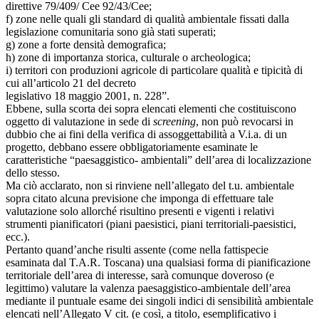
direttive 79/409/ Cee 92/43/Cee;
f) zone nelle quali gli standard di qualità ambientale fissati dalla
legislazione comunitaria sono già stati superati;
g) zone a forte densità demografica;
h) zone di importanza storica, culturale o archeologica;
i) territori con produzioni agricole di particolare qualità e tipicità di
cui all’articolo 21 del decreto
legislativo 18 maggio 2001, n. 228”.
Ebbene, sulla scorta dei sopra elencati elementi che costituiscono
oggetto di valutazione in sede di
screening
, non può revocarsi in
dubbio che ai fini della verifica di assoggettabilità a V.i.a. di un
progetto, debbano essere obbligatoriamente esaminate le
caratteristiche “paesaggistico- ambientali” dell’area di localizzazione
dello stesso.
Ma ciò acclarato, non si rinviene nell’allegato del t.u. ambientale
sopra citato alcuna previsione che imponga di effettuare tale
valutazione solo allorché risultino presenti e vigenti i relativi
strumenti pianificatori (piani paesistici, piani territoriali-paesistici,
ecc.).
Pertanto quand’anche risulti assente (come nella fattispecie
esaminata dal T.A.R. Toscana) una qualsiasi forma di pianificazione
territoriale dell’area di interesse, sarà comunque doveroso (e
legittimo) valutare la valenza paesaggistico-ambientale dell’area
mediante il puntuale esame dei singoli indici di sensibilità ambientale
elencati nell’Allegato V cit. (e così, a titolo, esemplificativo i