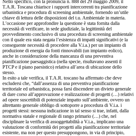
Nello specifico, con la pronuncia n. 888 del 29 maggio 2009, il
T.A.R. Toscana chiarisce i rapporti intercorrenti tra pianificazione
urbanistica e procedura di screening ambientale, fornendo un’utile
chiave di lettura delle disposizioni del t.u. Ambientale in materia.
L’occasione per approfondire la questione è stata fornita dalla
necessità di verificare, in sede giudiziale, la legittimità del
provvedimento conclusivo di una procedura di screening ambientale
con il quale era stata negata l’esistenza di impatti significativi (e la
conseguente necessità di procedere alla V.i.a.) per un impianto di
produzione di energia da fonti rinnovabili (un impianto eolico),
anche in considerazione della mancanza di una preventiva
pianificazione paesaggistica (nella specie, risultavano assenti il
PTCP e il piano paesistico) relativa all’area di ubicazione dello
stesso.
In esito a tale verifica, il T.A.R. toscano ha affermato che deve
escludersi che, “dall’assenza di una preventiva pianificazione
territoriale ed urbanistica, possa farsi discendere un divieto generale
di dare corso all’approvazione e realizzazione di progetti (…) relativi
ad opere suscettibili di potenziale impatto sull’ambiente, ovvero un
altrettanto generale obbligo di sottoporre a procedura di V.i.a. i
progetti stessi: nessuna indicazione in tal senso si trae, infatti, dalla
normativa statale e regionale di rango primario (…) che, nel
disciplinare la verifica di assoggettabilità a V.i.a., implicano una
valutazione di conformità dei progetti alla pianificazione territoriale
esistente, ma non per questo presuppongono, in via di principio,