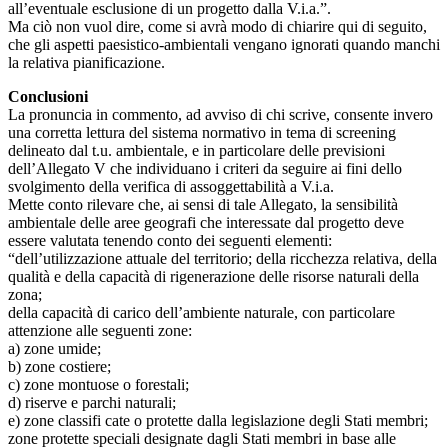
all’eventuale esclusione di un progetto dalla V.i.a.”.
Ma ciò non vuol dire, come si avrà modo di chiarire qui di seguito,
che gli aspetti paesistico-ambientali vengano ignorati quando manchi
la relativa pianificazione.
Conclusioni
La pronuncia in commento, ad avviso di chi scrive, consente invero
una corretta lettura del sistema normativo in tema di screening
delineato dal t.u. ambientale, e in particolare delle previsioni
dell’Allegato V che individuano i criteri da seguire ai fini dello
svolgimento della verifica di assoggettabilità a V.i.a.
Mette conto rilevare che, ai sensi di tale Allegato, la sensibilità
ambientale delle aree geografi che interessate dal progetto deve
essere valutata tenendo conto dei seguenti elementi:
“dell’utilizzazione attuale del territorio; della ricchezza relativa, della
qualità e della capacità di rigenerazione delle risorse naturali della
zona;
della capacità di carico dell’ambiente naturale, con particolare
attenzione alle seguenti zone:
a) zone umide;
b) zone costiere;
c) zone montuose o forestali;
d) riserve e parchi naturali;
e) zone classifi cate o protette dalla legislazione degli Stati membri;
zone protette speciali designate dagli Stati membri in base alle