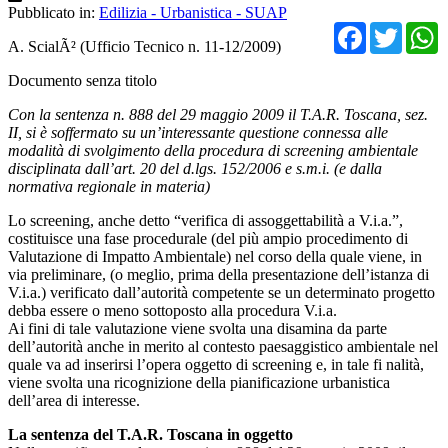
Pubblicato in:
Edilizia - Urbanistica - SUAP
Facebo
Twit
A. ScialÃ² (Ufficio Tecnico n. 11-12/2009)
Documento senza titolo
Con la sentenza n. 888 del 29 maggio 2009 il T.A.R. Toscana, sez.
II, si è soffermato su un’interessante questione connessa alle
modalità di svolgimento della procedura di screening ambientale
disciplinata dall’art. 20 del d.lgs. 152/2006 e s.m.i. (e dalla
normativa regionale in materia)
Lo screening, anche detto “verifica di assoggettabilità a V.i.a.”,
costituisce una fase procedurale (del più ampio procedimento di
Valutazione di Impatto Ambientale) nel corso della quale viene, in
via preliminare, (o meglio, prima della presentazione dell’istanza di
V.i.a.) verificato dall’autorità competente se un determinato progetto
debba essere o meno sottoposto alla procedura V.i.a.
Ai fini di tale valutazione viene svolta una disamina da parte
dell’autorità anche in merito al contesto paesaggistico ambientale nel
quale va ad inserirsi l’opera oggetto di screening e, in tale fi nalità,
viene svolta una ricognizione della pianificazione urbanistica
dell’area di interesse.
La sentenza del T.A.R. Toscana in oggetto