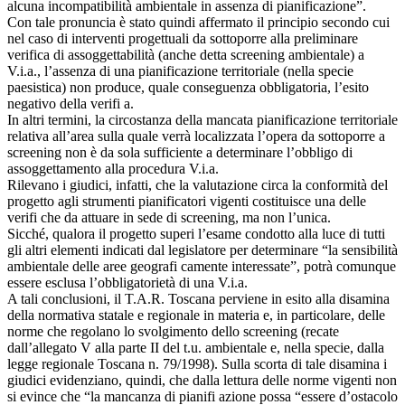
alcuna incompatibilità ambientale in assenza di pianificazione”.
Con tale pronuncia è stato quindi affermato il principio secondo cui
nel caso di interventi progettuali da sottoporre alla preliminare
verifica di assoggettabilità (anche detta screening ambientale) a
V.i.a., l’assenza di una pianificazione territoriale (nella specie
paesistica) non produce, quale conseguenza obbligatoria, l’esito
negativo della verifi a.
In altri termini, la circostanza della mancata pianificazione territoriale
relativa all’area sulla quale verrà localizzata l’opera da sottoporre a
screening non è da sola sufficiente a determinare l’obbligo di
assoggettamento alla procedura V.i.a.
Rilevano i giudici, infatti, che la valutazione circa la conformità del
progetto agli strumenti pianificatori vigenti costituisce una delle
verifi che da attuare in sede di screening, ma non l’unica.
Sicché, qualora il progetto superi l’esame condotto alla luce di tutti
gli altri elementi indicati dal legislatore per determinare “la sensibilità
ambientale delle aree geografi camente interessate”, potrà comunque
essere esclusa l’obbligatorietà di una V.i.a.
A tali conclusioni, il T.A.R. Toscana perviene in esito alla disamina
della normativa statale e regionale in materia e, in particolare, delle
norme che regolano lo svolgimento dello screening (recate
dall’allegato V alla parte II del t.u. ambientale e, nella specie, dalla
legge regionale Toscana n. 79/1998). Sulla scorta di tale disamina i
giudici evidenziano, quindi, che dalla lettura delle norme vigenti non
si evince che “la mancanza di pianifi azione possa “essere d’ostacolo