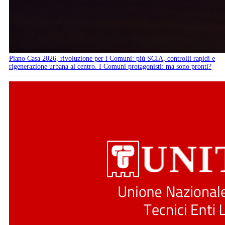
Piano Casa 2026, rivoluzione per i Comuni: più SCIA, controlli rapidi e
rigenerazione urbana al centro. I Comuni protagonisti: ma sono pronti?