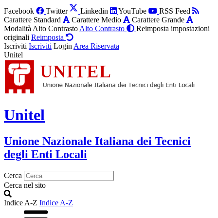
Facebook
Twitter
Linkedin
YouTube
RSS Feed
Carattere Standard
Carattere Medio
Carattere Grande
Modalità Alto Contrasto
Alto Contrasto
Reimposta impostazioni
originali
Reimposta
Iscriviti
Iscriviti
Login
Area Riservata
Unitel
Unitel
Unione Nazionale Italiana dei Tecnici
degli Enti Locali
Cerca
Cerca nel sito
Indice A-Z
Indice A-Z