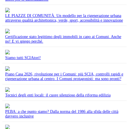
LE PIAZZE DI COMUNITÀ. Un modello per la rigenerazione urbana
attraverso qualità architettonica, verde, sport, accessibilità e innovazione
Certificazione stato legittimo degli immobili in capo ai Comuni. Anche
no! E vi spiego perché.
Siamo tutti SCIAtori!
Piano Casa 2026, rivoluzione per i Comuni: più SCIA, controlli rapidi e
rigenerazione urbana al centro. I Comuni protagonisti: ma sono pronti?
Tecnici degli enti locali: il cuore silenzioso della riforma edilizia
PEBA: a che punto siamo? Dalla norma del 1986 alla sfida delle città
davvero inclusive