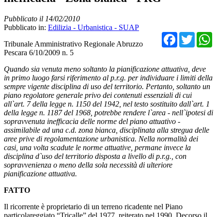
Pubblicato il 14/02/2010
Pubblicato in:
Edilizia - Urbanistica - SUAP
Facebo
Twit
Tribunale Amministrativo Regionale Abruzzo
Pescara 6/10/2009 n. 5
Quando sia venuta meno soltanto la pianificazione attuativa, deve
in primo luogo farsi riferimento al p.r.g. per individuare i limiti della
sempre vigente disciplina di uso del territorio. Pertanto, soltanto un
piano regolatore generale privo dei contenuti essenziali di cui
all`art. 7 della legge n. 1150 del 1942, nel testo sostituito dall`art. 1
della legge n. 1187 del 1968, potrebbe rendere l`area - nell`ipotesi di
sopravvenuta inefficacia delle norme del piano attuativo -
assimilabile ad una c.d. zona bianca, disciplinata alla stregua delle
aree prive di regolamentazione urbanistica. Nella normalità dei
casi, una volta scadute le norme attuative, permane invece la
disciplina d`uso del territorio disposta a livello di p.r.g., con
sopravvenienza o meno della sola necessità di ulteriore
pianificazione attuativa.
FATTO
Il ricorrente è proprietario di un terreno ricadente nel Piano
particolareggiato “Tricalle” del 1977, reiterato nel 1990. Decorso il