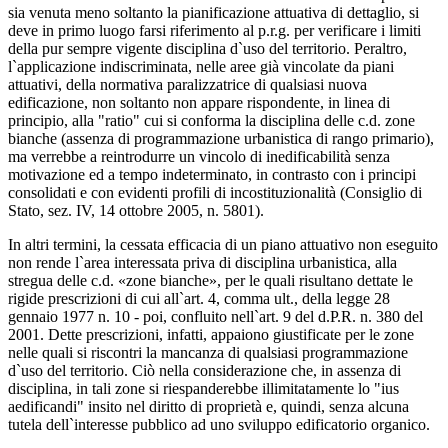
sia venuta meno soltanto la pianificazione attuativa di dettaglio, si
deve in primo luogo farsi riferimento al p.r.g. per verificare i limiti
della pur sempre vigente disciplina d`uso del territorio. Peraltro,
l`applicazione indiscriminata, nelle aree già vincolate da piani
attuativi, della normativa paralizzatrice di qualsiasi nuova
edificazione, non soltanto non appare rispondente, in linea di
principio, alla "ratio" cui si conforma la disciplina delle c.d. zone
bianche (assenza di programmazione urbanistica di rango primario),
ma verrebbe a reintrodurre un vincolo di inedificabilità senza
motivazione ed a tempo indeterminato, in contrasto con i principi
consolidati e con evidenti profili di incostituzionalità (Consiglio di
Stato, sez. IV, 14 ottobre 2005, n. 5801).
In altri termini, la cessata efficacia di un piano attuativo non eseguito
non rende l`area interessata priva di disciplina urbanistica, alla
stregua delle c.d. «zone bianche», per le quali risultano dettate le
rigide prescrizioni di cui all`art. 4, comma ult., della legge 28
gennaio 1977 n. 10 - poi, confluito nell`art. 9 del d.P.R. n. 380 del
2001. Dette prescrizioni, infatti, appaiono giustificate per le zone
nelle quali si riscontri la mancanza di qualsiasi programmazione
d`uso del territorio. Ciò nella considerazione che, in assenza di
disciplina, in tali zone si riespanderebbe illimitatamente lo "ius
aedificandi" insito nel diritto di proprietà e, quindi, senza alcuna
tutela dell`interesse pubblico ad uno sviluppo edificatorio organico.