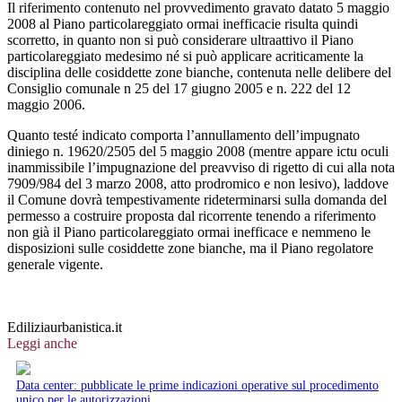
Il riferimento contenuto nel provvedimento gravato datato 5 maggio
2008 al Piano particolareggiato ormai inefficacie risulta quindi
scorretto, in quanto non si può considerare ultraattivo il Piano
particolareggiato medesimo né si può applicare acriticamente la
disciplina delle cosiddette zone bianche, contenuta nelle delibere del
Consiglio comunale n 25 del 17 giugno 2005 e n. 222 del 12
maggio 2006.
Quanto testé indicato comporta l’annullamento dell’impugnato
diniego n. 19620/2505 del 5 maggio 2008 (mentre appare ictu oculi
inammissibile l’impugnazione del preavviso di rigetto di cui alla nota
7909/984 del 3 marzo 2008, atto prodromico e non lesivo), laddove
il Comune dovrà tempestivamente rideterminarsi sulla domanda del
permesso a costruire proposta dal ricorrente tenendo a riferimento
non già il Piano particolareggiato ormai inefficace e nemmeno le
disposizioni sulle cosiddette zone bianche, ma il Piano regolatore
generale vigente.
Ediliziaurbanistica.it
Leggi anche
Data center: pubblicate le prime indicazioni operative sul procedimento
unico per le autorizzazioni