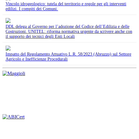
Vincolo idrogeologico: tutela del territorio e regole per gli interventi
edilizi. I compiti dei Comuni.
DDL delega al Governo per l’adozione del Codice dell’Edilizia e delle
Costruzioni. UNITEL: riforma normativa urgente da scrivere anche con
il supporto dei tecnici degli Enti Locali
Impatto del Regolamento Attuativo L.R. 58/2023 (Abruzzo) sul Settore
Agricolo e Inefficienze Procedurali