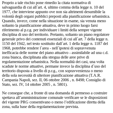
Proprio a tale rischio pone rimedio la citata normativa di
salvaguardia di cui all`art. 4, ultimo comma della legge n. 10 del
1977, che interviene appunto ove non sia altrimenti desumibile la
volontà degli organi pubblici preposti alla pianificazione urbanistica.
Quando, invece, come nella situazione in esame, sia venuta meno
soltanto la pianificazione attuativa, deve in primo luogo farsi
riferimento al p.r.g. per individuare i limiti della sempre vigente
disciplina di uso del territorio. Pertanto, soltanto un piano regolatore
generale privo dei contenuti essenziali di cui all`art. 7 della legge n.
1150 del 1942, nel testo sostituito dall`art. 1 della legge n. 1187 del
1968, potrebbe rendere l`area - nell`ipotesi di sopravvenuta
inefficacia delle norme del piano attuativo - assimilabile ad una c.d.
zona bianca, disciplinata alla stregua delle aree prive di
regolamentazione urbanistica. Nella normalità dei casi, una volta
scadute le norme attuative, permane invece la disciplina d`uso del
territorio disposta a livello di p.r.g., con sopravvenienza o meno
della sola necessità di ulteriore pianificazione attuativa (T.A.R.
Campania Napoli, sez. II, 06 ottobre 2006 , n. 8498; Consiglio di
Stato, sez. IV, 14 ottobre 2005 , n. 5801).
Ne consegue che, a fronte di una domanda di permesso a costruire
spettava all’amministrazione comunale verificare se le disposizioni
del vigente PRG consentivano o meno l’edificazione diretta della
zona, sulla base della regolamentazione prevista.