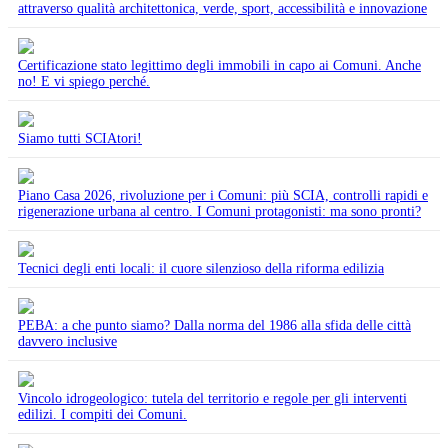
attraverso qualità architettonica, verde, sport, accessibilità e innovazione
Certificazione stato legittimo degli immobili in capo ai Comuni. Anche
no! E vi spiego perché.
Siamo tutti SCIAtori!
Piano Casa 2026, rivoluzione per i Comuni: più SCIA, controlli rapidi e
rigenerazione urbana al centro. I Comuni protagonisti: ma sono pronti?
Tecnici degli enti locali: il cuore silenzioso della riforma edilizia
PEBA: a che punto siamo? Dalla norma del 1986 alla sfida delle città
davvero inclusive
Vincolo idrogeologico: tutela del territorio e regole per gli interventi
edilizi. I compiti dei Comuni.