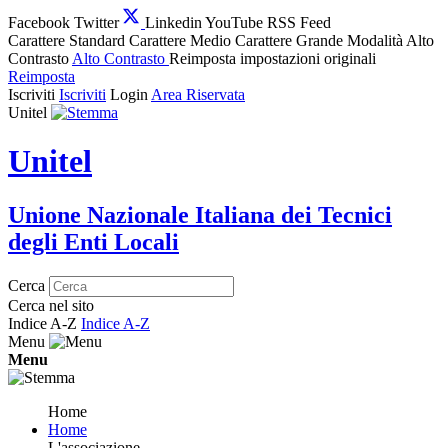
Facebook
Twitter
Linkedin
YouTube
RSS Feed
Carattere Standard
Carattere Medio
Carattere Grande
Modalità Alto
Contrasto
Alto Contrasto
Reimposta impostazioni originali
Reimposta
Iscriviti
Iscriviti
Login
Area Riservata
Unitel
Unitel
Unione Nazionale Italiana dei Tecnici
degli Enti Locali
Cerca
Cerca nel sito
Indice A-Z
Indice A-Z
Menu
Menu
Home
Home
L'associazione