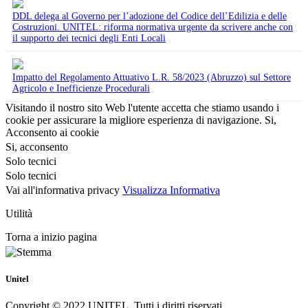
DDL delega al Governo per l’adozione del Codice dell’Edilizia e delle
Costruzioni. UNITEL: riforma normativa urgente da scrivere anche con
il supporto dei tecnici degli Enti Locali
Impatto del Regolamento Attuativo L.R. 58/2023 (Abruzzo) sul Settore
Agricolo e Inefficienze Procedurali
Visitando il nostro sito Web l'utente accetta che stiamo usando i
cookie per assicurare la migliore esperienza di navigazione.
Si,
Acconsento ai cookie
Si, acconsento
Solo tecnici
Solo tecnici
Vai all'informativa privacy
Visualizza Informativa
Utilità
Torna a inizio pagina
Unitel
Copyright © 2022 UNITEL. Tutti i diritti riservati.