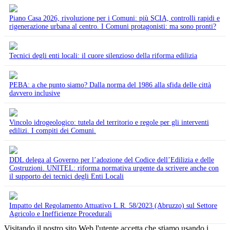
Piano Casa 2026, rivoluzione per i Comuni: più SCIA, controlli rapidi e
rigenerazione urbana al centro. I Comuni protagonisti: ma sono pronti?
Tecnici degli enti locali: il cuore silenzioso della riforma edilizia
PEBA: a che punto siamo? Dalla norma del 1986 alla sfida delle città
davvero inclusive
Vincolo idrogeologico: tutela del territorio e regole per gli interventi
edilizi. I compiti dei Comuni.
DDL delega al Governo per l’adozione del Codice dell’Edilizia e delle
Costruzioni. UNITEL: riforma normativa urgente da scrivere anche con
il supporto dei tecnici degli Enti Locali
Impatto del Regolamento Attuativo L.R. 58/2023 (Abruzzo) sul Settore
Agricolo e Inefficienze Procedurali
Visitando il nostro sito Web l'utente accetta che stiamo usando i