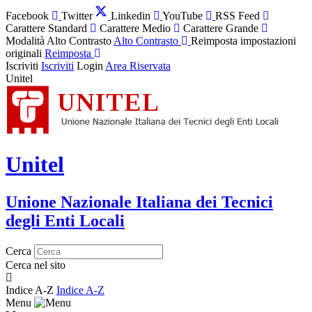
Facebook
Twitter
Linkedin
YouTube
RSS Feed
Carattere Standard
Carattere Medio
Carattere Grande
Modalità Alto Contrasto
Alto Contrasto
Reimposta impostazioni
originali
Reimposta
Iscriviti
Iscriviti
Login
Area Riservata
Unitel
Unitel
Unione Nazionale Italiana dei Tecnici
degli Enti Locali
Cerca
Cerca nel sito
Indice A-Z
Indice A-Z
Menu