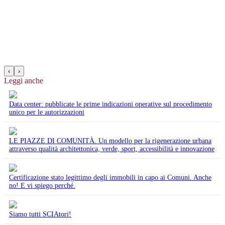
‹
›
Leggi anche
Data center: pubblicate le prime indicazioni operative sul procedimento
unico per le autorizzazioni
LE PIAZZE DI COMUNITÀ. Un modello per la rigenerazione urbana
attraverso qualità architettonica, verde, sport, accessibilità e innovazione
Certificazione stato legittimo degli immobili in capo ai Comuni. Anche
no! E vi spiego perché.
Siamo tutti SCIAtori!