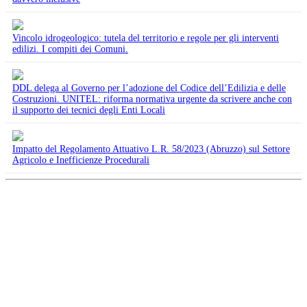
Vincolo idrogeologico: tutela del territorio e regole per gli interventi
edilizi. I compiti dei Comuni.
DDL delega al Governo per l’adozione del Codice dell’Edilizia e delle
Costruzioni. UNITEL: riforma normativa urgente da scrivere anche con
il supporto dei tecnici degli Enti Locali
Impatto del Regolamento Attuativo L.R. 58/2023 (Abruzzo) sul Settore
Agricolo e Inefficienze Procedurali