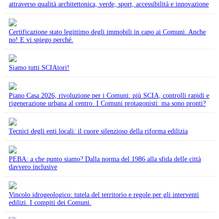
attraverso qualità architettonica, verde, sport, accessibilità e innovazione
Certificazione stato legittimo degli immobili in capo ai Comuni. Anche
no! E vi spiego perché.
Siamo tutti SCIAtori!
Piano Casa 2026, rivoluzione per i Comuni: più SCIA, controlli rapidi e
rigenerazione urbana al centro. I Comuni protagonisti: ma sono pronti?
Tecnici degli enti locali: il cuore silenzioso della riforma edilizia
PEBA: a che punto siamo? Dalla norma del 1986 alla sfida delle città
davvero inclusive
Vincolo idrogeologico: tutela del territorio e regole per gli interventi
edilizi. I compiti dei Comuni.