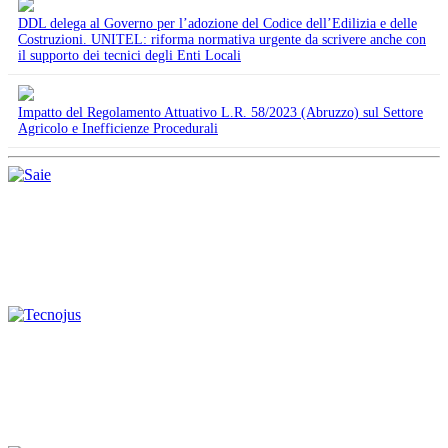
DDL delega al Governo per l’adozione del Codice dell’Edilizia e delle
Costruzioni. UNITEL: riforma normativa urgente da scrivere anche con
il supporto dei tecnici degli Enti Locali
Impatto del Regolamento Attuativo L.R. 58/2023 (Abruzzo) sul Settore
Agricolo e Inefficienze Procedurali