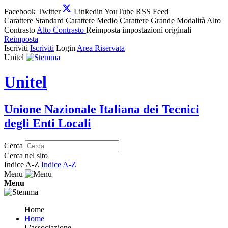
Facebook
Twitter
Linkedin
YouTube
RSS Feed
Carattere Standard
Carattere Medio
Carattere Grande
Modalità Alto
Contrasto
Alto Contrasto
Reimposta impostazioni originali
Reimposta
Iscriviti
Iscriviti
Login
Area Riservata
Unitel
Unitel
Unione Nazionale Italiana dei Tecnici
degli Enti Locali
Cerca
Cerca nel sito
Indice A-Z
Indice A-Z
Menu
Menu
Home
Home
L'associazione