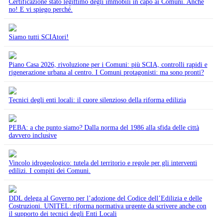
Certificazione stato legittimo degli immobili in capo ai Comuni. Anche
no! E vi spiego perché.
Siamo tutti SCIAtori!
Piano Casa 2026, rivoluzione per i Comuni: più SCIA, controlli rapidi e
rigenerazione urbana al centro. I Comuni protagonisti: ma sono pronti?
Tecnici degli enti locali: il cuore silenzioso della riforma edilizia
PEBA: a che punto siamo? Dalla norma del 1986 alla sfida delle città
davvero inclusive
Vincolo idrogeologico: tutela del territorio e regole per gli interventi
edilizi. I compiti dei Comuni.
DDL delega al Governo per l’adozione del Codice dell’Edilizia e delle
Costruzioni. UNITEL: riforma normativa urgente da scrivere anche con
il supporto dei tecnici degli Enti Locali