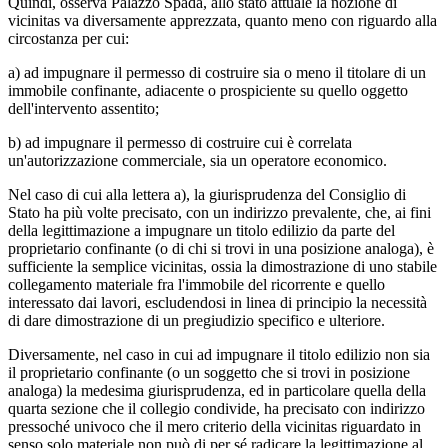
Quindi, osserva Palazzo Spada, allo stato attuale la nozione di
vicinitas va diversamente apprezzata, quanto meno con riguardo alla
circostanza per cui:
a) ad impugnare il permesso di costruire sia o meno il titolare di un
immobile confinante, adiacente o prospiciente su quello oggetto
dell'intervento assentito;
b) ad impugnare il permesso di costruire cui è correlata
un'autorizzazione commerciale, sia un operatore economico.
Nel caso di cui alla lettera a), la giurisprudenza del Consiglio di
Stato ha più volte precisato, con un indirizzo prevalente, che, ai fini
della legittimazione a impugnare un titolo edilizio da parte del
proprietario confinante (o di chi si trovi in una posizione analoga), è
sufficiente la semplice vicinitas, ossia la dimostrazione di uno stabile
collegamento materiale fra l'immobile del ricorrente e quello
interessato dai lavori, escludendosi in linea di principio la necessità
di dare dimostrazione di un pregiudizio specifico e ulteriore.
Diversamente, nel caso in cui ad impugnare il titolo edilizio non sia
il proprietario confinante (o un soggetto che si trovi in posizione
analoga) la medesima giurisprudenza, ed in particolare quella della
quarta sezione che il collegio condivide, ha precisato con indirizzo
pressoché univoco che il mero criterio della vicinitas riguardato in
senso solo materiale non può di per sé radicare la legittimazione al