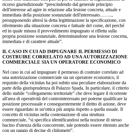
ricorso giurisdizionale “prescindendo dal generale principio
dell'interesse ad agire in relazione alla lesione concreta, attuale e
immediata della posizione sostanziale dell'interessato……..,
presupponendo altresì la detta legittimazione la specificazione, con
riferimento alla situazione concreta e fattuale del come, del perché
ed in quale misura il provvedimento impugnato si rifletta sulla
propria posizione sostanziale, determinandone una lesione concreta,
immediata e di carattere attuale”.
IL CASO IN CUI AD IMPUGNARE IL PERMESSO DI
COSTRUIRE CORRELATO AD UNA AUTORIZZAZIONE
COMMERCIALE SIA UN OPERATORE ECONOMICO
Nel caso in cui ad impugnare il permesso di costruire correlato ad
una autorizzazione commerciale sia un operatore economico, il
requisito della vicinitas ha poi subito una peculiare elaborazione da
parte della giurisprudenza di Palazzo Spada. In particolare, il criterio
dello stabile “collegamento territoriale” che deve legare il ricorrente
all'area di operatività del controinteressato per poterne qualificare la
posizione processuale e conseguentemente il diritto di azione, deve
essere riguardato in un'ottica più ampia rispetto a quella usuale. Il
concetto di vicinitas nella contestazione di una struttura
commerciale, “si specifica identificandosi nella nozione di stesso
bacino d'utenza della concorrente, tale potendo essere ritenuto anche
con un raggio di decine di chilometri”.