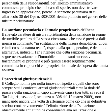
personalità della responsabilità per l'illecito amministrativo
commesso: principio che, nel caso di specie, non deve trovare
ingresso ed applicazione, poiché la sanzione pecuniaria di cui
all'articolo 38 del Dpr n. 380/2001 rientra piuttosto nel genere delle
misure ripristinatorie.
La sanzione pecuniaria e l'attuale proprietario del bene
Il rilevato carattere di misura ripristinatoria della sanzione in esame,
desumibile peraltro dalla stessa circostanza che essa è prevista dalla
norma in commento "in sostituzione della misura demolitoria, di cui
è indiscussa la natura reale", rispetto alla quale, peraltro, è del tutto
alternativa, induce il Tar a ritenere che detta sanzione pecuniaria
segue necessariamente l'immobile in tutti i suoi successivi
trasferimenti di proprietà e può quindi essere legittimamente
comminata in capo a chi è il proprietario attuale dell'opera dichiarata
abusiva.
I precedenti giurisprudenziali
Il Collegio non ha per nulla innovato rispetto a quelli che sono
sempre stati i conformi arresti giurisprudenziali circa la titolarità
passiva della sanzione in capo all'avente causa (per tutti, si veda il
Tar Liguria, sezione I, sentenza n. 306 del 12 marzo 2009), non
mancando ancora una volta di affermare come ciò che in definitiva
sembra contare veramente è l'eliminazione della "situazione
obiettivamente antigiuridica conseguente alla realizzazione e