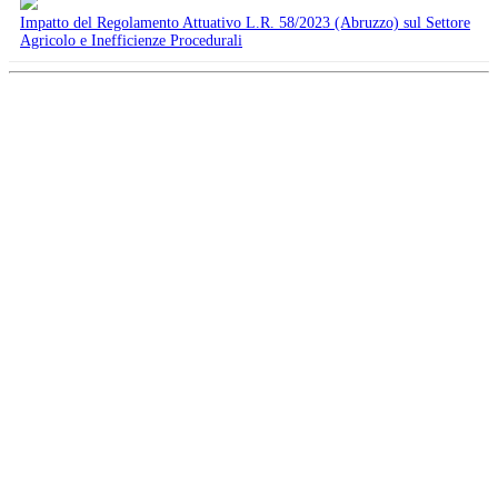
Impatto del Regolamento Attuativo L.R. 58/2023 (Abruzzo) sul Settore
Agricolo e Inefficienze Procedurali