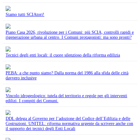
Siamo tutti SCIAtori!
Piano Casa 2026, rivoluzione per i Comuni: più SCIA, controlli rapidi e
rigenerazione urbana al centro. I Comuni protagonisti: ma sono pronti?
Tecnici degli enti locali: il cuore silenzioso della riforma edilizia
PEBA: a che punto siamo? Dalla norma del 1986 alla sfida delle città
davvero inclusive
Vincolo idrogeologico: tutela del territorio e regole per gli interventi
edilizi. I compiti dei Comuni.
DDL delega al Governo per l’adozione del Codice dell’Edilizia e delle
Costruzioni. UNITEL: riforma normativa urgente da scrivere anche con
il supporto dei tecnici degli Enti Locali