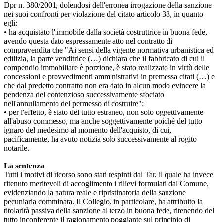
Dpr n. 380/2001, dolendosi dell'erronea irrogazione della sanzione
nei suoi confronti per violazione del citato articolo 38, in quanto
egli:
• ha acquistato l'immobile dalla società costruttrice in buona fede,
avendo questa dato espressamente atto nel contratto di
compravendita che "Ai sensi della vigente normativa urbanistica ed
edilizia, la parte venditrice (…) dichiara che il fabbricato di cui il
compendio immobiliare è porzione, è stato realizzato in virtù delle
concessioni e provvedimenti amministrativi in premessa citati (…) e
che dal predetto contratto non era dato in alcun modo evincere la
pendenza del contenzioso successivamente sfociato
nell'annullamento del permesso di costruire";
• per l'effetto, è stato del tutto estraneo, non solo oggettivamente
all'abuso commesso, ma anche soggettivamente poiché del tutto
ignaro del medesimo al momento dell'acquisto, di cui,
pacificamente, ha avuto notizia solo successivamente al rogito
notarile.
La sentenza
Tutti i motivi di ricorso sono stati respinti dal Tar, il quale ha invece
ritenuto meritevoli di accoglimento i rilievi formulati dal Comune,
evidenziando la natura reale e ripristinatoria della sanzione
pecuniaria comminata. Il Collegio, in particolare, ha attribuito la
titolarità passiva della sanzione al terzo in buona fede, ritenendo del
tutto inconferente il ragionamento poggiante sul principio di