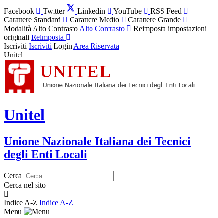
Facebook
Twitter
Linkedin
YouTube
RSS Feed
Carattere Standard
Carattere Medio
Carattere Grande
Modalità Alto Contrasto
Alto Contrasto
Reimposta impostazioni
originali
Reimposta
Iscriviti
Iscriviti
Login
Area Riservata
Unitel
Unitel
Unione Nazionale Italiana dei Tecnici
degli Enti Locali
Cerca
Cerca nel sito
Indice A-Z
Indice A-Z
Menu