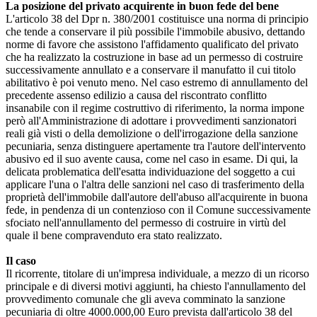
La posizione del privato acquirente in buon fede del bene
L'articolo 38 del Dpr n. 380/2001 costituisce una norma di principio
che tende a conservare il più possibile l'immobile abusivo, dettando
norme di favore che assistono l'affidamento qualificato del privato
che ha realizzato la costruzione in base ad un permesso di costruire
successivamente annullato e a conservare il manufatto il cui titolo
abilitativo è poi venuto meno. Nel caso estremo di annullamento del
precedente assenso edilizio a causa del riscontrato conflitto
insanabile con il regime costruttivo di riferimento, la norma impone
però all'Amministrazione di adottare i provvedimenti sanzionatori
reali già visti o della demolizione o dell'irrogazione della sanzione
pecuniaria, senza distinguere apertamente tra l'autore dell'intervento
abusivo ed il suo avente causa, come nel caso in esame. Di qui, la
delicata problematica dell'esatta individuazione del soggetto a cui
applicare l'una o l'altra delle sanzioni nel caso di trasferimento della
proprietà dell'immobile dall'autore dell'abuso all'acquirente in buona
fede, in pendenza di un contenzioso con il Comune successivamente
sfociato nell'annullamento del permesso di costruire in virtù del
quale il bene compravenduto era stato realizzato.
Il caso
Il ricorrente, titolare di un'impresa individuale, a mezzo di un ricorso
principale e di diversi motivi aggiunti, ha chiesto l'annullamento del
provvedimento comunale che gli aveva comminato la sanzione
pecuniaria di oltre 4000.000,00 Euro prevista dall'articolo 38 del