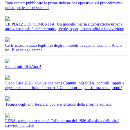
Data center: pubblicate le prime indicazioni operative sul procedimento
unico per le autorizzazioni
LE PIAZZE DI COMUNITÀ. Un modello per la rigenerazione urbana
attraverso qualità architettonica, verde, sport, accessibilità e innovazione
Certificazione stato legittimo degli immobili in capo ai Comuni. Anche
no! E vi spiego perché.
Siamo tutti SCIAtori!
Piano Casa 2026, rivoluzione per i Comuni: più SCIA, controlli rapidi e
rigenerazione urbana al centro. I Comuni protagonisti: ma sono pronti?
Tecnici degli enti locali: il cuore silenzioso della riforma edilizia
PEBA: a che punto siamo? Dalla norma del 1986 alla sfida delle città
davvero inclusive