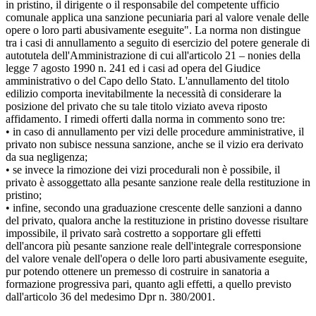
in pristino, il dirigente o il responsabile del competente ufficio
comunale applica una sanzione pecuniaria pari al valore venale delle
opere o loro parti abusivamente eseguite". La norma non distingue
tra i casi di annullamento a seguito di esercizio del potere generale di
autotutela dell'Amministrazione di cui all'articolo 21 – nonies della
legge 7 agosto 1990 n. 241 ed i casi ad opera del Giudice
amministrativo o del Capo dello Stato. L'annullamento del titolo
edilizio comporta inevitabilmente la necessità di considerare la
posizione del privato che su tale titolo viziato aveva riposto
affidamento. I rimedi offerti dalla norma in commento sono tre:
• in caso di annullamento per vizi delle procedure amministrative, il
privato non subisce nessuna sanzione, anche se il vizio era derivato
da sua negligenza;
• se invece la rimozione dei vizi procedurali non è possibile, il
privato è assoggettato alla pesante sanzione reale della restituzione in
pristino;
• infine, secondo una graduazione crescente delle sanzioni a danno
del privato, qualora anche la restituzione in pristino dovesse risultare
impossibile, il privato sarà costretto a sopportare gli effetti
dell'ancora più pesante sanzione reale dell'integrale corresponsione
del valore venale dell'opera o delle loro parti abusivamente eseguite,
pur potendo ottenere un premesso di costruire in sanatoria a
formazione progressiva pari, quanto agli effetti, a quello previsto
dall'articolo 36 del medesimo Dpr n. 380/2001.