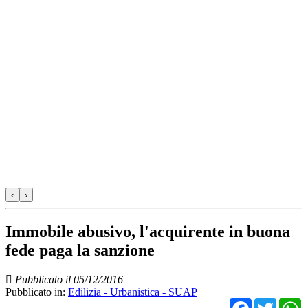
‹
›
Immobile abusivo, l'acquirente in buona
fede paga la sanzione
Pubblicato il 05/12/2016
Pubblicato in:
Edilizia - Urbanistica - SUAP
Facebo
Twit