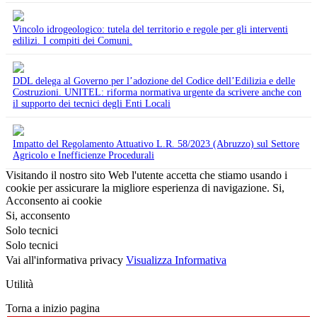
Vincolo idrogeologico: tutela del territorio e regole per gli interventi
edilizi. I compiti dei Comuni.
DDL delega al Governo per l’adozione del Codice dell’Edilizia e delle
Costruzioni. UNITEL: riforma normativa urgente da scrivere anche con
il supporto dei tecnici degli Enti Locali
Impatto del Regolamento Attuativo L.R. 58/2023 (Abruzzo) sul Settore
Agricolo e Inefficienze Procedurali
Visitando il nostro sito Web l'utente accetta che stiamo usando i
cookie per assicurare la migliore esperienza di navigazione.
Si,
Acconsento ai cookie
Si, acconsento
Solo tecnici
Solo tecnici
Vai all'informativa privacy
Visualizza Informativa
Utilità
Torna a inizio pagina