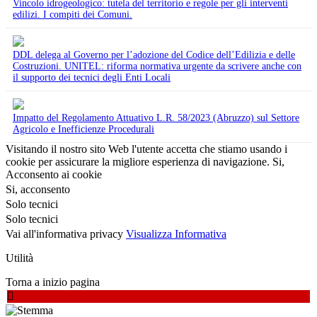
Vincolo idrogeologico: tutela del territorio e regole per gli interventi
edilizi. I compiti dei Comuni.
DDL delega al Governo per l’adozione del Codice dell’Edilizia e delle
Costruzioni. UNITEL: riforma normativa urgente da scrivere anche con
il supporto dei tecnici degli Enti Locali
Impatto del Regolamento Attuativo L.R. 58/2023 (Abruzzo) sul Settore
Agricolo e Inefficienze Procedurali
Visitando il nostro sito Web l'utente accetta che stiamo usando i
cookie per assicurare la migliore esperienza di navigazione.
Si,
Acconsento ai cookie
Si, acconsento
Solo tecnici
Solo tecnici
Vai all'informativa privacy
Visualizza Informativa
Utilità
Torna a inizio pagina