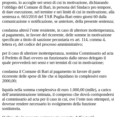
proposto, lo accoglie nei sensi di cui in motivazione, dichiarando
l’obbligo del Comune di Bari, in persona del Sindaco pro tempore,
di dare esecuzione, nel termine e nei limiti di cui in motivazione, alla
sentenza n. 663/2010 del TAR Puglia-Bari entro giorni 60 dalla
comunicazione o notificazione, se anteriore, della presente sentenza;
condanna altresì l’ente resistente, in caso di ulteriore inottemperanza,
al pagamento, in favore del ricorrente, delle somme in motivazione
specificate a titolo di sanzione pecuniaria ex art. 114, comma 4,
lettera e), del codice del processo amministrativo;
per il caso di ulteriore inottemperanza, nomina Commissario ad acta
il Prefetto di Bari ovvero un funzionario dallo stesso delegato il
quale provvederà nei sensi e nei termini di cui in motivazione;
condanna il Comune di Bari al pagamento in favore di parte
ricorrente delle spese di lite che si liquidano in complessivi euro
2000,00;
liquida nella somma complessiva di euro 1.000,00 (mille), a carico
dell’amministrazione intimata, il compenso che dovrà corrispondersi
al commissario ad acta per il caso in cui, ove l’ente non ottemperi, si
dovesse rendere necessario lo svolgimento della funzione
sostitutoria.