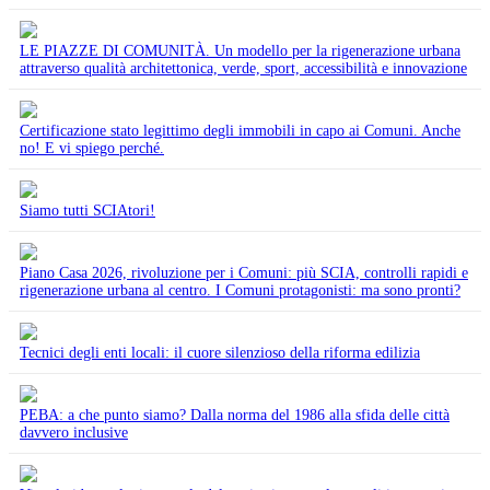
LE PIAZZE DI COMUNITÀ. Un modello per la rigenerazione urbana
attraverso qualità architettonica, verde, sport, accessibilità e innovazione
Certificazione stato legittimo degli immobili in capo ai Comuni. Anche
no! E vi spiego perché.
Siamo tutti SCIAtori!
Piano Casa 2026, rivoluzione per i Comuni: più SCIA, controlli rapidi e
rigenerazione urbana al centro. I Comuni protagonisti: ma sono pronti?
Tecnici degli enti locali: il cuore silenzioso della riforma edilizia
PEBA: a che punto siamo? Dalla norma del 1986 alla sfida delle città
davvero inclusive