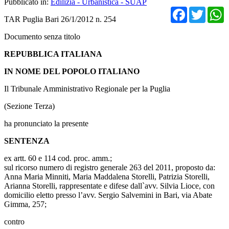
Pubblicato in:
Edilizia - Urbanistica - SUAP
Facebo
Twit
TAR Puglia Bari 26/1/2012 n. 254
Documento senza titolo
REPUBBLICA ITALIANA
IN NOME DEL POPOLO ITALIANO
Il Tribunale Amministrativo Regionale per la Puglia
(Sezione Terza)
ha pronunciato la presente
SENTENZA
ex artt. 60 e 114 cod. proc. amm.;
sul ricorso numero di registro generale 263 del 2011, proposto da:
Anna Maria Minniti, Maria Maddalena Storelli, Patrizia Storelli,
Arianna Storelli, rappresentate e difese dall`avv. Silvia Lioce, con
domicilio eletto presso l’avv. Sergio Salvemini in Bari, via Abate
Gimma, 257;
contro