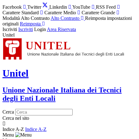
Facebook
Twitter
Linkedin
YouTube
RSS Feed
Carattere Standard
Carattere Medio
Carattere Grande
Modalità Alto Contrasto
Alto Contrasto
Reimposta impostazioni
originali
Reimposta
Iscriviti
Iscriviti
Login
Area Riservata
Unitel
Unitel
Unione Nazionale Italiana dei Tecnici
degli Enti Locali
Cerca
Cerca nel sito
Indice A-Z
Indice A-Z
Menu