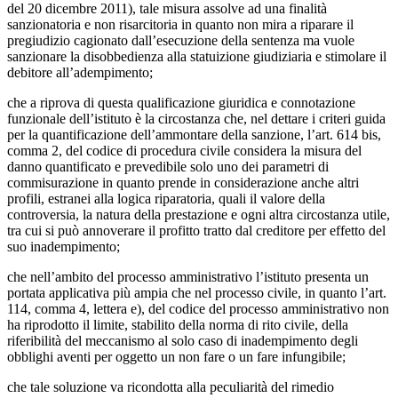
del 20 dicembre 2011), tale misura assolve ad una finalità
sanzionatoria e non risarcitoria in quanto non mira a riparare il
pregiudizio cagionato dall’esecuzione della sentenza ma vuole
sanzionare la disobbedienza alla statuizione giudiziaria e stimolare il
debitore all’adempimento;
che a riprova di questa qualificazione giuridica e connotazione
funzionale dell’istituto è la circostanza che, nel dettare i criteri guida
per la quantificazione dell’ammontare della sanzione, l’art. 614 bis,
comma 2, del codice di procedura civile considera la misura del
danno quantificato e prevedibile solo uno dei parametri di
commisurazione in quanto prende in considerazione anche altri
profili, estranei alla logica riparatoria, quali il valore della
controversia, la natura della prestazione e ogni altra circostanza utile,
tra cui si può annoverare il profitto tratto dal creditore per effetto del
suo inadempimento;
che nell’ambito del processo amministrativo l’istituto presenta un
portata applicativa più ampia che nel processo civile, in quanto l’art.
114, comma 4, lettera e), del codice del processo amministrativo non
ha riprodotto il limite, stabilito della norma di rito civile, della
riferibilità del meccanismo al solo caso di inadempimento degli
obblighi aventi per oggetto un non fare o un fare infungibile;
che tale soluzione va ricondotta alla peculiarità del rimedio