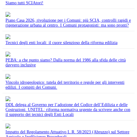
Siamo tutti SCIAtori!
Piano Casa 2026, rivoluzione per i Comuni: più SCIA, controlli rapidi e
rigenerazione urbana al centro. I Comuni protagonisti: ma sono pronti?
Tecnici degli enti locali: il cuore silenzioso della riforma edilizia
PEBA: a che punto siamo? Dalla norma del 1986 alla sfida delle città
davvero inclusive
Vincolo idrogeologico: tutela del territorio e regole per gli interventi
edilizi. I compiti dei Comuni.
DDL delega al Governo per l’adozione del Codice dell’Edilizia e delle
Costruzioni. UNITEL: riforma normativa urgente da scrivere anche con
il supporto dei tecnici degli Enti Locali
Impatto del Regolamento Attuativo L.R. 58/2023 (Abruzzo) sul Settore
Agricolo e Inefficienze Procedurali