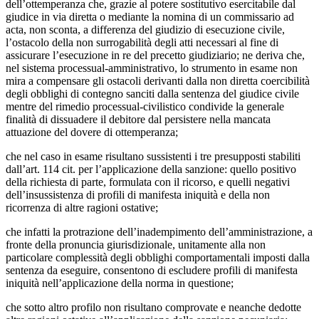
dell’ottemperanza che, grazie al potere sostitutivo esercitabile dal
giudice in via diretta o mediante la nomina di un commissario ad
acta, non sconta, a differenza del giudizio di esecuzione civile,
l’ostacolo della non surrogabilità degli atti necessari al fine di
assicurare l’esecuzione in re del precetto giudiziario; ne deriva che,
nel sistema processual-amministrativo, lo strumento in esame non
mira a compensare gli ostacoli derivanti dalla non diretta coercibilità
degli obblighi di contegno sanciti dalla sentenza del giudice civile
mentre del rimedio processual-civilistico condivide la generale
finalità di dissuadere il debitore dal persistere nella mancata
attuazione del dovere di ottemperanza;
che nel caso in esame risultano sussistenti i tre presupposti stabiliti
dall’art. 114 cit. per l’applicazione della sanzione: quello positivo
della richiesta di parte, formulata con il ricorso, e quelli negativi
dell’insussistenza di profili di manifesta iniquità e della non
ricorrenza di altre ragioni ostative;
che infatti la protrazione dell’inadempimento dell’amministrazione, a
fronte della pronuncia giurisdizionale, unitamente alla non
particolare complessità degli obblighi comportamentali imposti dalla
sentenza da eseguire, consentono di escludere profili di manifesta
iniquità nell’applicazione della norma in questione;
che sotto altro profilo non risultano comprovate e neanche dedotte