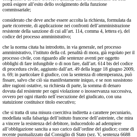
potrà esigere all’esito dello svolgimento della funzione
commissariale;
considerato che deve anche essere accolta la richiesta, formulata da
parte ricorrente, di applicazione nei confronti dell’amministrazione
resistente della sanzione di cui all’art. 114, comma 4, lettera e), del
codice del processo amministrativo;
che la norma citata ha introdotto, in via generale, nel processo
amministrativo, l’istituto della cd. penalità di mora, già regolato per il
processo civile, con riguardo alle sentenze aventi per oggetto
obblighi di fare infungibile o di non fare, dall’art. 614 bis del codice
di procedura civile, aggiunto dall’art. 49 della legge 18 giugno 2009,
n. 69; in particolare il giudice, con la sentenza di ottemperanza, può
fissare, salvo che ciò sia manifestamente iniquo, e se non sussistono
altre ragioni ostative, su richiesta di parte, la somma di denaro
dovuta dal resistente per ogni violazione o inosservanza successiva,
ovvero per ogni ritardo nell`esecuzione del giudicato, con una
statuizione costituisce titolo esecutivo;
che si tratta di una misura coercitiva indiretta a carattere pecuniario,
modellata sulla falsariga dell’istituto francese dell’astreinte, che mira
a vincere la resistenza del debitore, inducendolo ad adempiere
all’obbligazione sancita a suo carico dall’ordine del giudice; come di
recente puntualizzato dal Consiglio di Stato (sez. V, sentenza 6688