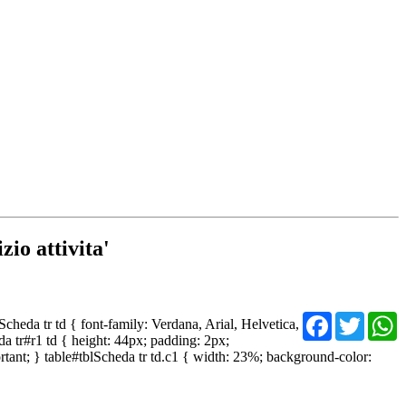
zio attivita'
Facebo
Twit
heda tr td { font-family: Verdana, Arial, Helvetica,
da tr#r1 td { height: 44px; padding: 2px;
rtant; } table#tblScheda tr td.c1 { width: 23%; background-color: