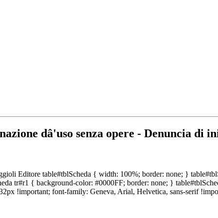
nazione dâ'uso senza opere - Denuncia di ini
ioli Editore table#tblScheda { width: 100%; border: none; } table#tblSc
Scheda tr#r1 { background-color: #0000FF; border: none; } table#tblSche
2px !important; font-family: Geneva, Arial, Helvetica, sans-serif !impo