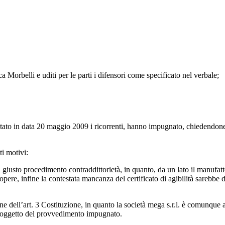
 Morbelli e uditi per le parti i difensori come specificato nel verbale;
tato in data 20 maggio 2009 i ricorrenti, hanno impugnato, chiedendone
i motivi:
el giusto procedimento contraddittorietà, in quanto, da un lato il manufa
e, infine la contestata mancanza del certificato di agibilità sarebbe del
ione dell’art. 3 Costituzione, in quanto la società mega s.r.l. è comunque 
le oggetto del provvedimento impugnato.