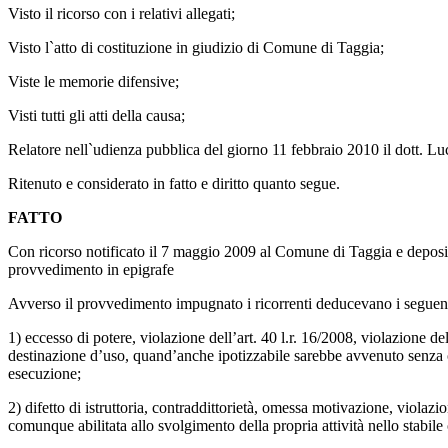
Visto il ricorso con i relativi allegati;
Visto l`atto di costituzione in giudizio di Comune di Taggia;
Viste le memorie difensive;
Visti tutti gli atti della causa;
Relatore nell`udienza pubblica del giorno 11 febbraio 2010 il dott. Luca
Ritenuto e considerato in fatto e diritto quanto segue.
FATTO
Con ricorso notificato il 7 maggio 2009 al Comune di Taggia e deposi
provvedimento in epigrafe
Avverso il provvedimento impugnato i ricorrenti deducevano i seguent
1) eccesso di potere, violazione dell’art. 40 l.r. 16/2008, violazione d
destinazione d’uso, quand’anche ipotizzabile sarebbe avvenuto senza oper
esecuzione;
2) difetto di istruttoria, contraddittorietà, omessa motivazione, violaz
comunque abilitata allo svolgimento della propria attività nello stabi