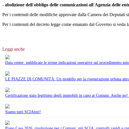
-
abolizione dell`obbligo delle comunicazioni all`Agenzia delle entr
Per i contenuti delle modifiche approvate dalla Camera dei Deputati si
Per i contenuti del decreto legge come emanato dal Governo si veda l
Leggi anche
Data center: pubblicate le prime indicazioni operative sul procedimento unic
LE PIAZZE DI COMUNITÀ. Un modello per la rigenerazione urbana attraverso
Certificazione stato legittimo degli immobili in capo ai Comuni. Anche no!
Siamo tutti SCIAtori!
Piano Casa 2026, rivoluzione per i Comuni: più SCIA, controlli rapidi e ri