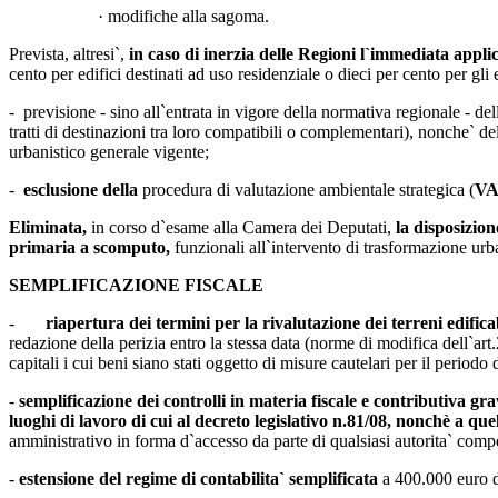
· modifiche alla sagoma.
Prevista, altresi`,
in caso di inerzia delle Regioni l`immediata appli
cento per edifici destinati ad uso residenziale o dieci per cento per gli 
- previsione -
sino all`entrata in vigore della normativa regionale -
del
tratti di destinazioni tra loro compatibili o complementari), nonche` 
urbanistico generale vigente;
-
esclusione della
procedura di valutazione ambientale strategica (
VA
Eliminata,
in corso d`esame alla Camera dei Deputati,
la d
isposizion
primaria a scomputo,
funzionali all`intervento di trasformazione urban
SEMPLIFICAZIONE FISCALE
-
riapertura dei termini per la rivalutazione dei terreni edificab
redazione della perizia entro la stessa data (norme di modifica dell`ar
capitali i cui beni siano stati oggetto di misure cautelari per il periodo 
-
semplificazione dei controlli in materia fiscale e contributiva grav
luoghi di lavoro di cui al decreto legislativo n.81/08, nonchè a que
amministrativo in forma d`accesso da parte di qualsiasi autorita` comp
-
estensione del regime di contabilita` semplificata
a 400.000 euro di