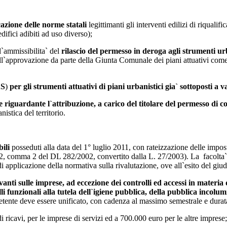
cazione delle norme statali
legittimanti gli interventi edilizi di riqual
edifici adibiti ad uso diverso);
l`ammissibilita` del
rilascio del
permesso in deroga agli strumenti urb
dell`approvazione da parte della Giunta Comunale
dei
piani attuativi com
S
)
per gli strumenti attuativi di piani urbanistici gia` sottoposti a 
e riguardante l`attribuzione,
a carico del titolare del permesso di c
istica del territorio.
ili
posseduti alla data del 1° luglio 2011, con rateizzazione delle impos
t.2, comma 2 del DL 282/2002, convertito dalla L. 27/2003). La facolta` di
di applicazione della normativa sulla rivalutazione, ove all`esito del giudi
anti sulle imprese, ad eccezione dei controlli ed accessi in materia di
lli funzionali alla tutela dell`igiene pubblica, della pubblica incolum
etente deve essere unificato, con cadenza al massimo semestrale e durata
 ricavi, per le imprese di servizi ed a 700.000 euro per le altre imprese;