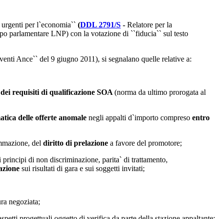
i urgenti per l`economia``
(
DDL 2791/S
-
Relatore per la
parlamentare LNP) con la votazione di ``fiducia`` sul testo
venti Ance`` del 9 giugno 2011), si segnalano quelle relative a:
 dei requisiti di qualificazione SOA
(norma da ultimo prorogata al
atica delle offerte anomale
negli appalti d`importo compreso
entro
rammazione, del
diritto di prelazione
a favore del promotore;
di principi di non discriminazione, parita` di trattamento,
azione
sui risultati di gara e sui soggetti invitati;
ura negoziata;
petti progettuali oggetto di verifica da parte della stazione appaltante;