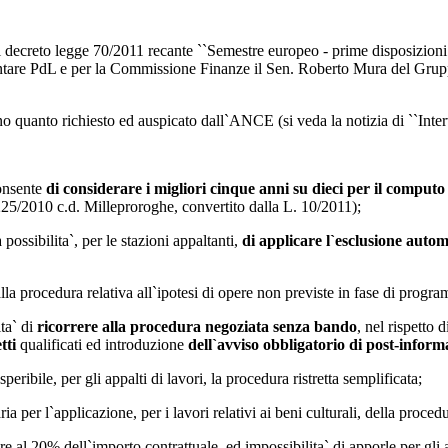
il decreto legge 70/2011 recante ``Semestre europeo - prime disposizion
re PdL e per la Commissione Finanze il Sen. Roberto Mura del Gruppo 
o quanto richiesto ed auspicato dall`ANCE (si veda la notizia di ``Inter
onsente
di considerare i migliori cinque anni su dieci per il computo
225/2010 c.d. Milleproroghe, convertito dalla L. 10/2011);
a possibilita`, per le stazioni appaltanti,
di applicare l`esclusione autom
alla procedura relativa all`ipotesi di opere non previste in fase di prog
ita` di
ricorrere alla procedura negoziata senza bando
, nel rispetto 
tti
qualificati ed introduzione
dell`avviso obbligatorio di post-inform
ribile, per gli appalti di lavori, la procedura ristretta semplificata;
er l`applicazione, per i lavori relativi ai beni culturali, della proced
e al 20% dell`importo contrattuale, ed impossibilita` di apporle per gli as