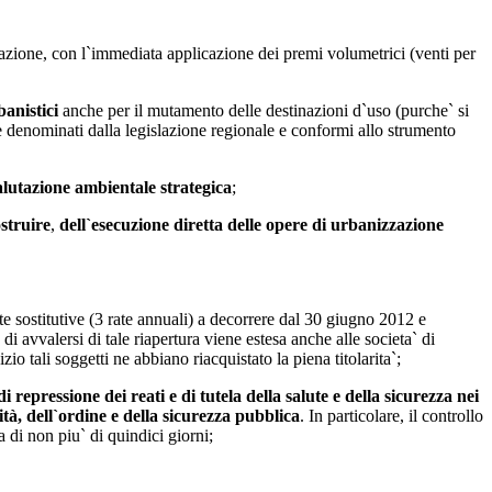
ificazione, con l`immediata applicazione dei premi volumetrici (venti per
anistici
anche per il mutamento delle destinazioni d`uso (purche` si
e denominati dalla legislazione regionale e conformi allo strumento
valutazione ambientale strategica
;
ostruire
,
dell`esecuzione diretta delle opere di urbanizzazione
te sostitutive (3 rate annuali) a decorrere dal 30 giugno 2012 e
 avvalersi di tale riapertura viene estesa anche alle societa` di
zio tali soggetti ne abbiano riacquistato la piena titolarita`;
 repressione dei reati e di tutela della salute e della sicurezza nei
ità, dell`ordine e della sicurezza pubblica
. In particolare, il controllo
 di non piu` di quindici giorni;