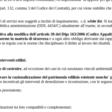
 (art. 132, comma 3 del Codice dei Contratti), per cui viene stabilito che
ri di servizi non soggetti a rischio di inquinamento, c.d.
white list
.
Si tr
 pubblica amministrazione (DDL 4434/C) attualmente all`esame, in second
iva alla modifica dell`articolo 38 del Dlgs 163/2006 (Codice Appalti)
norme in materia di sicurezza
e a ogni altro obbligo derivante dai rap
in regola con le norme che disciplinano il diritto al lavoro dei disabili.
nterventi edilizi
;
o di costruire
, ad eccezione dei casi in cui sussistano vincoli ambientali,
ivare la razionalizzazione del patrimonio edilizio esistente nonche`
o incentivati gli interventi di demolizione e ricostruzione, con le seguent
a preesistente;
stinazioni tra loto compatibili e complementari;