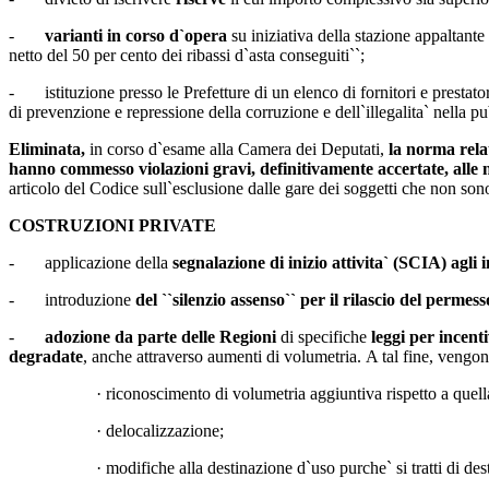
-
varianti
in corso d`opera
su iniziativa della stazione appaltante
netto del 50 per cento dei ribassi d`asta conseguiti``;
- istituzione presso le Prefetture di un elenco di fornitori e prestato
di prevenzione e repressione della corruzione e dell`illegalita` nella
Eliminata,
in corso d`esame alla Camera dei Deputati,
la norma relat
hanno commesso violazioni gravi, definitivamente accertate, alle 
articolo del Codice sull`esclusione dalle gare dei soggetti che non sono 
COSTRUZIONI PRIVATE
- applicazione della
segnalazione di inizio attivita` (SCIA) agli i
-
introduzione
del ``silenzio assenso`` per il rilascio del permess
-
adozione da parte delle Regioni
di specifiche
leggi
per
incent
degradate
, anche attraverso aumenti di volumetria.
A tal fine, vengon
· riconoscimento di volumetria aggiuntiva rispetto a quell
· delocalizzazione;
· modifiche alla destinazione d`uso purche` si tratti di de