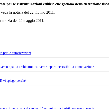
ate per le ristrutturazioni edilizie che godono della detrazione fisc
 veda la notizia del 22 giugno 2011.
a notizia del 24 maggio 2011.
o per le autorizzazioni
 qualità architettonica, verde, sport, accessibilità e innovazione
 E vi spiego perché.
generazione urbana al centro. I Comuni protagonisti: ma sono pronti?