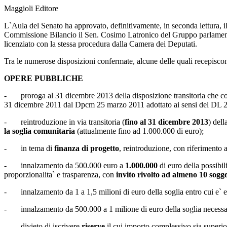
Maggioli Editore
L`Aula del Senato ha approvato, definitivamente, in seconda lettura, 
Commissione Bilancio il Sen. Cosimo Latronico del Gruppo parlamenta
licenziato con la stessa procedura dalla Camera dei Deputati.
Tra le numerose disposizioni confermate, alcune delle quali recepiscon
OPERE PUBBLICHE
- proroga al 31 dicembre 2013 della disposizione transitoria che c
31 dicembre 2011 dal Dpcm
25 marzo 2011
adottato ai sensi del DL 
- reintroduzione in via transitoria (
fino al 31 dicembre 2013
) dell
la soglia comunitaria
(attualmente fino ad 1.000.000 di euro);
- in tema di
finanza di progetto
, reintroduzione, con riferimento 
- innalzamento da 500.000 euro a
1.000.000
di euro della possibil
proporzionalita` e trasparenza, con
invito rivolto ad almeno 10 sogge
- innalzamento da 1 a 1,5 milioni di euro della soglia entro cui e` espe
- innalzamento da 500.000 a 1 milione di euro della soglia necessaria p
- divieto di iscrivere
riserve
il cui importo complessivo sia superior