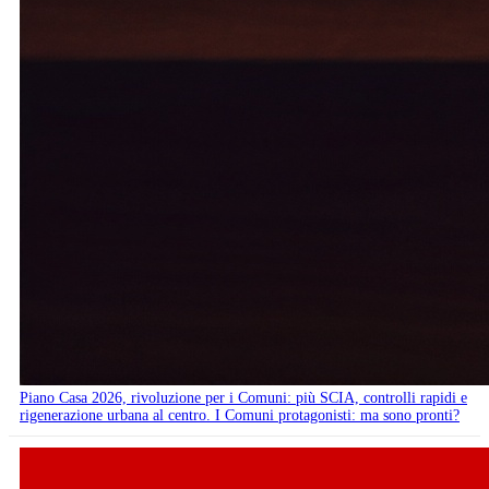
Piano Casa 2026, rivoluzione per i Comuni: più SCIA, controlli rapidi e
rigenerazione urbana al centro. I Comuni protagonisti: ma sono pronti?