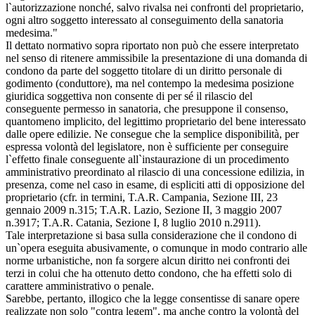
l`autorizzazione nonché, salvo rivalsa nei confronti del proprietario,
ogni altro soggetto interessato al conseguimento della sanatoria
medesima."
Il dettato normativo sopra riportato non può che essere interpretato
nel senso di ritenere ammissibile la presentazione di una domanda di
condono da parte del soggetto titolare di un diritto personale di
godimento (conduttore), ma nel contempo la medesima posizione
giuridica soggettiva non consente di per sé il rilascio del
conseguente permesso in sanatoria, che presuppone il consenso,
quantomeno implicito, del legittimo proprietario del bene interessato
dalle opere edilizie. Ne consegue che la semplice disponibilità, per
espressa volontà del legislatore, non è sufficiente per conseguire
l`effetto finale conseguente all`instaurazione di un procedimento
amministrativo preordinato al rilascio di una concessione edilizia, in
presenza, come nel caso in esame, di espliciti atti di opposizione del
proprietario (cfr. in termini, T.A.R. Campania, Sezione III, 23
gennaio 2009 n.315; T.A.R. Lazio, Sezione II, 3 maggio 2007
n.3917; T.A.R. Catania, Sezione I, 8 luglio 2010 n.2911).
Tale interpretazione si basa sulla considerazione che il condono di
un`opera eseguita abusivamente, o comunque in modo contrario alle
norme urbanistiche, non fa sorgere alcun diritto nei confronti dei
terzi in colui che ha ottenuto detto condono, che ha effetti solo di
carattere amministrativo o penale.
Sarebbe, pertanto, illogico che la legge consentisse di sanare opere
realizzate non solo "contra legem", ma anche contro la volontà del