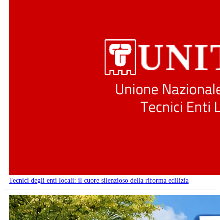
Tecnici degli enti locali: il cuore silenzioso della riforma edilizia