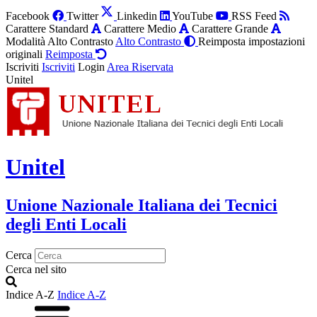
Facebook
Twitter
Linkedin
YouTube
RSS Feed
Carattere Standard
Carattere Medio
Carattere Grande
Modalità Alto Contrasto
Alto Contrasto
Reimposta impostazioni
originali
Reimposta
Iscriviti
Iscriviti
Login
Area Riservata
Unitel
Unitel
Unione Nazionale Italiana dei Tecnici
degli Enti Locali
Cerca
Cerca nel sito
Indice A-Z
Indice A-Z