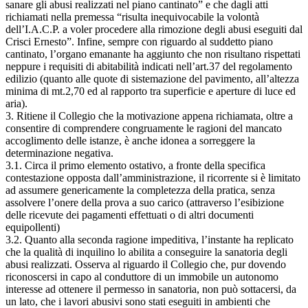
sanare gli abusi realizzati nel piano cantinato” e che dagli atti
richiamati nella premessa “risulta inequivocabile la volontà
dell’I.A.C.P. a voler procedere alla rimozione degli abusi eseguiti dal
Crisci Ernesto”. Infine, sempre con riguardo al suddetto piano
cantinato, l’organo emanante ha aggiunto che non risultano rispettati
neppure i requisiti di abitabilità indicati nell’art.37 del regolamento
edilizio (quanto alle quote di sistemazione del pavimento, all’altezza
minima di mt.2,70 ed al rapporto tra superficie e aperture di luce ed
aria).
3. Ritiene il Collegio che la motivazione appena richiamata, oltre a
consentire di comprendere congruamente le ragioni del mancato
accoglimento delle istanze, è anche idonea a sorreggere la
determinazione negativa.
3.1. Circa il primo elemento ostativo, a fronte della specifica
contestazione opposta dall’amministrazione, il ricorrente si è limitato
ad assumere genericamente la completezza della pratica, senza
assolvere l’onere della prova a suo carico (attraverso l’esibizione
delle ricevute dei pagamenti effettuati o di altri documenti
equipollenti)
3.2. Quanto alla seconda ragione impeditiva, l’instante ha replicato
che la qualità di inquilino lo abilita a conseguire la sanatoria degli
abusi realizzati. Osserva al riguardo il Collegio che, pur dovendo
riconoscersi in capo al conduttore di un immobile un autonomo
interesse ad ottenere il permesso in sanatoria, non può sottacersi, da
un lato, che i lavori abusivi sono stati eseguiti in ambienti che