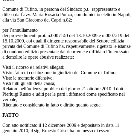
Comune di Tufino, in persona del Sindaco p.t., rappresentato e
difeso dall`avv. Maria Rosaria Punzo, con domicilio eletto in Napoli,
alla via San Giacomo dei Capri n.82;
per l`annullamento
dei provvedimenti prot. n.0007140 del 13.10.2009 e n.0007219 del
15.10.2009, coi quali il dirigente responsabile del Settore edilizia
privata del Comune di Tufino ha, rispettivamente, rigettato le istanze
di condono edilizio presentate dal ricorrente e diffidato l’interessato
a demolire le opere abusive realizzate;
Visti il ricorso e i relativi allegati;
Visto l`atto di costituzione in giudizio del Comune di Tufino;
Viste le memorie difensive;
Visti tutti gli atti della causa;
Relatore nell`udienza pubblica del giorno 21 ottobre 2010 il dott.
Pierluigi Russo e uditi per le parti i difensori come specificato nel
verbale;
Ritenuto e considerato in fatto e diritto quanto segue.
FATTO
Con atto notificato il 12 dicembre 2009 e depositato in data 11
gennaio 2010, il sig. Ernesto Crisci ha premesso di essere