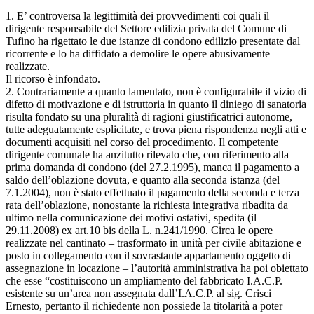
1. E’ controversa la legittimità dei provvedimenti coi quali il
dirigente responsabile del Settore edilizia privata del Comune di
Tufino ha rigettato le due istanze di condono edilizio presentate dal
ricorrente e lo ha diffidato a demolire le opere abusivamente
realizzate.
Il ricorso è infondato.
2. Contrariamente a quanto lamentato, non è configurabile il vizio di
difetto di motivazione e di istruttoria in quanto il diniego di sanatoria
risulta fondato su una pluralità di ragioni giustificatrici autonome,
tutte adeguatamente esplicitate, e trova piena rispondenza negli atti e
documenti acquisiti nel corso del procedimento. Il competente
dirigente comunale ha anzitutto rilevato che, con riferimento alla
prima domanda di condono (del 27.2.1995), manca il pagamento a
saldo dell’oblazione dovuta, e quanto alla seconda istanza (del
7.1.2004), non è stato effettuato il pagamento della seconda e terza
rata dell’oblazione, nonostante la richiesta integrativa ribadita da
ultimo nella comunicazione dei motivi ostativi, spedita (il
29.11.2008) ex art.10 bis della L. n.241/1990. Circa le opere
realizzate nel cantinato – trasformato in unità per civile abitazione e
posto in collegamento con il sovrastante appartamento oggetto di
assegnazione in locazione – l’autorità amministrativa ha poi obiettato
che esse “costituiscono un ampliamento del fabbricato I.A.C.P.
esistente su un’area non assegnata dall’I.A.C.P. al sig. Crisci
Ernesto, pertanto il richiedente non possiede la titolarità a poter