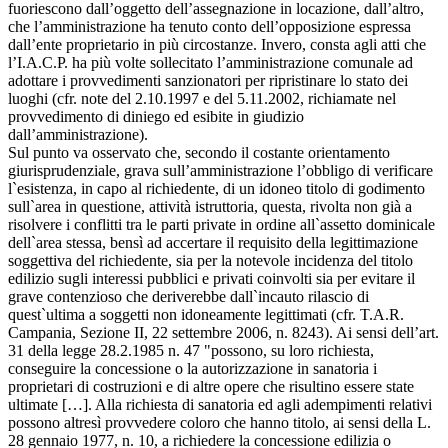
fuoriescono dall’oggetto dell’assegnazione in locazione, dall’altro,
che l’amministrazione ha tenuto conto dell’opposizione espressa
dall’ente proprietario in più circostanze. Invero, consta agli atti che
l’I.A.C.P. ha più volte sollecitato l’amministrazione comunale ad
adottare i provvedimenti sanzionatori per ripristinare lo stato dei
luoghi (cfr. note del 2.10.1997 e del 5.11.2002, richiamate nel
provvedimento di diniego ed esibite in giudizio
dall’amministrazione).
Sul punto va osservato che, secondo il costante orientamento
giurisprudenziale, grava sull’amministrazione l’obbligo di verificare
l`esistenza, in capo al richiedente, di un idoneo titolo di godimento
sull`area in questione, attività istruttoria, questa, rivolta non già a
risolvere i conflitti tra le parti private in ordine all`assetto dominicale
dell`area stessa, bensì ad accertare il requisito della legittimazione
soggettiva del richiedente, sia per la notevole incidenza del titolo
edilizio sugli interessi pubblici e privati coinvolti sia per evitare il
grave contenzioso che deriverebbe dall`incauto rilascio di
quest`ultima a soggetti non idoneamente legittimati (cfr. T.A.R.
Campania, Sezione II, 22 settembre 2006, n. 8243). Ai sensi dell’art.
31 della legge 28.2.1985 n. 47 "possono, su loro richiesta,
conseguire la concessione o la autorizzazione in sanatoria i
proprietari di costruzioni e di altre opere che risultino essere state
ultimate […]. Alla richiesta di sanatoria ed agli adempimenti relativi
possono altresì provvedere coloro che hanno titolo, ai sensi della L.
28 gennaio 1977, n. 10, a richiedere la concessione edilizia o