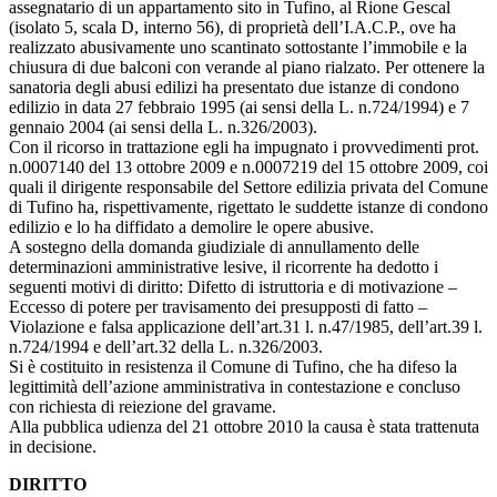
assegnatario di un appartamento sito in Tufino, al Rione Gescal
(isolato 5, scala D, interno 56), di proprietà dell’I.A.C.P., ove ha
realizzato abusivamente uno scantinato sottostante l’immobile e la
chiusura di due balconi con verande al piano rialzato. Per ottenere la
sanatoria degli abusi edilizi ha presentato due istanze di condono
edilizio in data 27 febbraio 1995 (ai sensi della L. n.724/1994) e 7
gennaio 2004 (ai sensi della L. n.326/2003).
Con il ricorso in trattazione egli ha impugnato i provvedimenti prot.
n.0007140 del 13 ottobre 2009 e n.0007219 del 15 ottobre 2009, coi
quali il dirigente responsabile del Settore edilizia privata del Comune
di Tufino ha, rispettivamente, rigettato le suddette istanze di condono
edilizio e lo ha diffidato a demolire le opere abusive.
A sostegno della domanda giudiziale di annullamento delle
determinazioni amministrative lesive, il ricorrente ha dedotto i
seguenti motivi di diritto: Difetto di istruttoria e di motivazione –
Eccesso di potere per travisamento dei presupposti di fatto –
Violazione e falsa applicazione dell’art.31 l. n.47/1985, dell’art.39 l.
n.724/1994 e dell’art.32 della L. n.326/2003.
Si è costituito in resistenza il Comune di Tufino, che ha difeso la
legittimità dell’azione amministrativa in contestazione e concluso
con richiesta di reiezione del gravame.
Alla pubblica udienza del 21 ottobre 2010 la causa è stata trattenuta
in decisione.
DIRITTO