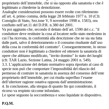
proprietario dell`immobile, che si sia opposto alla sanatoria e che è
legittimato a chiederne la demolizione.
Analoghe considerazioni possono essere svolte con riferimento
all`art. 4, primo comma, della legge 28 febbraio 1977 n. 10 (Cfr.
Consiglio di Stato, Sez.ione V, 9 novembre 1998 n. 1583), ora
confluito nell’art.11 del D.P.R. n.380 del 2001.
Va poi aggiunto che, secondo il dettato dell`art. 1590 del c.c. "il
conduttore deve restituire la cosa al locatore nello stato medesimo in
cui l`ha ricevuta, in conformità alla descrizione che ne sia sta fatta
dalle parti, salvo il deterioramento o il consumo risultante dall`uso
della cosa in conformità del contratto". Conseguentemente, lo stesso
conduttore non è legittimato a chiedere ed ottenere la sanatoria di
opere che abbiano modificato, "invito domino" lo stato dei luoghi
(cfr. TAR Lazio, Sezione Latina, 24 maggio 2001 n. 549).
3.3. L’applicazione del dettato normativo sopra riportato al caso di
specie non può che comportare l’impossibilità del rilascio del
permesso di costruire in sanatoria in assenza del consenso dell’ente
proprietario dell’immobile, per cui risulta superfluo l’esame
dell’ulteriore ragione ostativa opposta dall’amministrazione.
4. In conclusione, alla stregua di quanto fin qui considerato, il
ricorso va respinto siccome infondato.
Le spese seguono la soccombenza e sono liquidate in dispositivo.
P.Q.M.