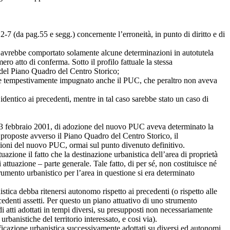
2-7 (da pag.55 e segg.) concernente l’erroneità, in punto di diritto e di
avrebbe comportato solamente alcune determinazioni in autotutela
o atto di conferma. Sotto il profilo fattuale la stessa
o del Piano Quadro del Centro Storico;
vrebbe tempestivamente impugnato anche il PUC, che peraltro non aveva
identico ai precedenti, mentre in tal caso sarebbe stato un caso di
l 13 febbraio 2001, di adozione del nuovo PUC aveva determinato la
 proposte avverso il Piano Quadro del Centro Storico, il
rizioni del nuovo PUC, ormai sul punto divenuto definitivo.
azione il fatto che la destinazione urbanistica dell’area di proprietà
attuazione – parte generale. Tale fatto, di per sé, non costituisce né
rumento urbanistico per l’area in questione si era determinato
tica debba ritenersi autonomo rispetto ai precedenti (o rispetto alle
ecedenti assetti. Per questo un piano attuativo di uno strumento
 atti adottati in tempi diversi, su presupposti non necessariamente
urbanistiche del territorio interessato, e cosi via).
icazione urbanistica successivamente adottati su diversi ed autonomi