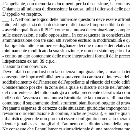
L’appellante, con memoria e documenti per la discussione, ha conclusi
Chiamata all’udienza di discussione la causa, uditi i difensori delle part
L’appello va respinto.
___ 1. Nell’ordine logico delle numerose questioni deve essere affrontat
fatto, ed ingiustizia della decisione di dichiarare l’improcedibilità del
- avrebbe qualificato il PUC come una nuova determinazione, complet
sulle osservazioni e sulle opposizioni. In conseguenza in considerazion
amministrazione con tre suoi atti avrebbe escluso la modificabilità e 
- ha rigettato tutte le numerose doglianze dei due ricorsi e dei relati
minimamente modificato la sua situazione, e non era stato oggetto di al
- contro un atto contenente delle mere integrazioni formali delle preced
litispendenza ex art. 39 c.p.c.;
L’assunto non convince.
Deve infatti concordarsi con la sentenza impugnata che, la mancata t
conseguente improcedibilità per sopravvenuta carenza di interesse del
soddisfacimento dell’interesse dell’appellante al rilascio del titolo e
Considerando poi che, la zona della quale si discute ricade nell’ambito
del ricorrente sia del tutto analoga a quella precedente classificata co
indizio dell’assenza di una nuova istruttoria né la mancanza di una rin
comunque il superamento degli strumenti pianificatori oggetto di gra
Pregnanti esigenze di certezza delle situazioni giuridiche impongono in
revisioni o ridelimitazione di confini, anche se parziali), e, anche qua
urbanistico generale non può mai essere configurato come atto merament
identici (quali es es., tra gli altri, l`aumento o la diminuzione della po
Ne consegue che l`annullamento giurisdizionale di una precedente modi