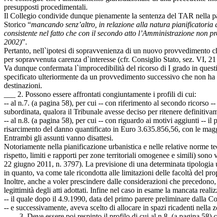
presupposti procedimentali.
Il Collegio condivide dunque pienamente la sentenza del TAR nella pa
Storico “
mancando senz’altro, in relazione alla natura pianificatoria 
consistente nel fatto che con il secondo atto l’Amministrazione non pr
2002)
”.
Pertanto, nell`ipotesi di sopravvenienza di un nuovo provvedimento ch
per sopravvenuta carenza d`interesse (cfr. Consiglio Stato, sez. VI, 2
Va dunque confermata l`improcedibilità del ricorso di I grado in que
specificato ulteriormente da un provvedimento successivo che non ha 
destinazioni.
___ 2. Possono essere affrontati congiuntamente i profili di cui:
-- al n.7. (a pagina 58), per cui -- con riferimento al secondo ricorso
subordinata, qualora il Tribunale avesse deciso per ritenere definitiva
-- al n.8. (a pagina 58), per cui -- con riguardo ai motivi aggiunti --
risarcimento del danno quantificato in Euro 3.635.856,56, con le magg
Entrambi gli assunti vanno disattesi.
Notoriamente nella pianificazione urbanistica e nelle relative norme tecn
rispetto, limiti e rapporti per zone territoriali omogenee e simili) so
22 giugno 2011, n. 3797). La previsione di una determinata tipologia 
in quanto, va come tale ricondotta alle limitazioni delle facoltà del prop
Inoltre, anche a voler prescindere dalle considerazioni che precedono, 
legittimità degli atti adottati. Infine nel caso in esame la mancata real
-- il quale dopo il 4.9.1990, data del primo parere preliminare dalla C
-- e successivamente, aveva scelto di allocare in spazi ricadenti nella zo
___. 3. Deve essere poi respinto il profilo di cui al n.8. (a pagina 58) c