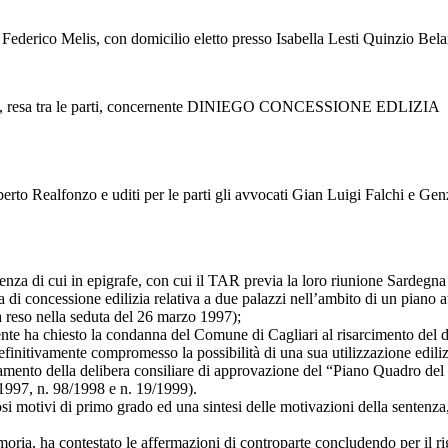
 Federico Melis, con domicilio eletto presso Isabella Lesti Quinzio Bela
, resa tra le parti, concernente DINIEGO CONCESSIONE EDLIZIA
rto Realfonzo e uditi per le parti gli avvocati Gian Luigi Falchi e Gen
enza di cui in epigrafe, con cui il TAR previa la loro riunione Sardegna
 di concessione edilizia relativa a due palazzi nell’ambito di un piano at
 reso nella seduta del 26 marzo 1997);
icorrente ha chiesto la condanna del Comune di Cagliari al risarcimento d
finitivamente compromesso la possibilità di una sua utilizzazione ediliz
amento della delibera consiliare di approvazione del “Piano Quadro del 
/1997, n. 98/1998 e n. 19/1999).
rosi motivi di primo grado ed una sintesi delle motivazioni della senten
moria, ha contestato le affermazioni di controparte concludendo per il ri