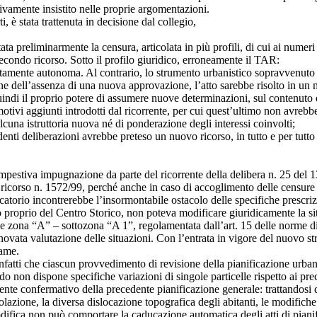
vamente insistito nelle proprie argomentazioni.
i, è stata trattenuta in decisione dal collegio,
a preliminarmente la censura, articolata in più profili, di cui ai numeri 
 secondo ricorso. Sotto il profilo giuridico, erroneamente il TAR:
amente autonoma. Al contrario, lo strumento urbanistico sopravvenuto 
e dell’assenza di una nuova approvazione, l’atto sarebbe risolto in un mer
quindi il proprio potere di assumere nuove determinazioni, sul contenut
vi motivi aggiunti introdotti dal ricorrente, per cui quest’ultimo non a
cuna istruttoria nuova né di ponderazione degli interessi coinvolti;
enti deliberazioni avrebbe preteso un nuovo ricorso, in tutto e per tutto 
empestiva impugnazione da parte del ricorrente della delibera n. 25 de
 ricorso n. 1572/99, perché anche in caso di accoglimento delle censure
dificatorio incontrerebbe l’insormontabile ostacolo delle specifiche presc
 proprio del Centro Storico, non poteva modificare giuridicamente la situ
me zona “A” – sottozona “A 1”, regolamentata dall’art. 15 delle norme di 
novata valutazione delle situazioni. Con l’entrata in vigore del nuovo st
vame.
fatti che ciascun provvedimento di revisione della pianificazione urbanis
ndo non dispone specifiche variazioni di singole particelle rispetto ai pr
e confermativo della precedente pianificazione generale: trattandosi di
polazione, la diversa dislocazione topografica degli abitanti, le modifiche 
fica non può comportare la caducazione automatica degli atti di pianif