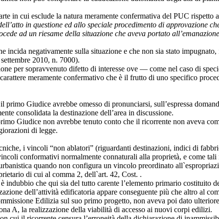
rte in cui esclude la natura meramente confermativa del PUC rispetto a
dell’atto in questione ed allo speciale procedimento di approvazione che 
ocede ad un riesame della situazione che aveva portato all’emanazione d
e incida negativamente sulla situazione e che non sia stato impugnato, 
1 settembre 2010, n. 7000).
stione per sopravvenuto difetto di interesse ove — come nel caso di spe
carattere meramente confermativo che è il frutto di uno specifico proce
 -- il primo Giudice avrebbe omesso di pronunciarsi, sull’espressa domanda
mente consolidata la destinazione dell’area in discussione.
 il primo Giudice non avrebbe tenuto conto che il ricorrente non aveva co
iorazioni di legge.
iche, i vincoli “non ablatori” (riguardanti destinazioni, indici di fabbric
no vincoli conformativi normalmente connaturali alla proprietà, e come ta
urbanistica quando non configura un vincolo preordinato all`espropriazi
rietario di cui al comma 2, dell`art. 42, Cost. .
è indubbio che qui sia del tutto carente l’elemento primario costituito de
izzazione dell’attività edificatoria appare conseguente più che altro al c
ommissione Edilizia sul suo primo progetto, non aveva poi dato ulteriore s
na A, la realizzazione della viabilità di accesso ai nuovi corpi edilizi.
on cui il ricorrente censura l’erroneità della dichiarazione di inammissibi