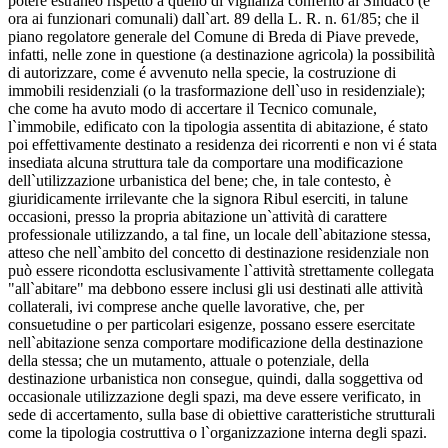
potere estraneo rispetto a quello di vigilanza conferito al Sindaco (e
ora ai funzionari comunali) dall`art. 89 della L. R. n. 61/85; che il
piano regolatore generale del Comune di Breda di Piave prevede,
infatti, nelle zone in questione (a destinazione agricola) la possibilità
di autorizzare, come é avvenuto nella specie, la costruzione di
immobili residenziali (o la trasformazione dell`uso in residenziale);
che come ha avuto modo di accertare il Tecnico comunale,
l`immobile, edificato con la tipologia assentita di abitazione, é stato
poi effettivamente destinato a residenza dei ricorrenti e non vi é stata
insediata alcuna struttura tale da comportare una modificazione
dell`utilizzazione urbanistica del bene; che, in tale contesto, è
giuridicamente irrilevante che la signora Ribul eserciti, in talune
occasioni, presso la propria abitazione un`attività di carattere
professionale utilizzando, a tal fine, un locale dell`abitazione stessa,
atteso che nell`ambito del concetto di destinazione residenziale non
può essere ricondotta esclusivamente l`attività strettamente collegata
"all`abitare" ma debbono essere inclusi gli usi destinati alle attività
collaterali, ivi comprese anche quelle lavorative, che, per
consuetudine o per particolari esigenze, possano essere esercitate
nell`abitazione senza comportare modificazione della destinazione
della stessa; che un mutamento, attuale o potenziale, della
destinazione urbanistica non consegue, quindi, dalla soggettiva od
occasionale utilizzazione degli spazi, ma deve essere verificato, in
sede di accertamento, sulla base di obiettive caratteristiche strutturali
come la tipologia costruttiva o l`organizzazione interna degli spazi.