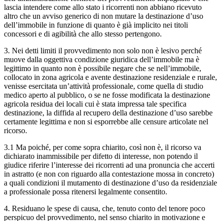
lascia intendere come allo stato i ricorrenti non abbiano ricevuto
altro che un avviso generico di non mutare la destinazione d’uso
dell’immobile in funzione di quanto è già implicito nei titoli
concessori e di agibilità che allo stesso pertengono.
3. Nei detti limiti il provvedimento non solo non è lesivo perché
muove dalla oggettiva condizione giuridica dell’immobile ma è
legittimo in quanto non è possibile negare che se nell’immobile,
collocato in zona agricola e avente destinazione residenziale e rurale,
venisse esercitata un’attività professionale, come quella di studio
medico aperto al pubblico, o se ne fosse modificata la destinazione
agricola residua dei locali cui è stata impressa tale specifica
destinazione, la diffida al recupero della destinazione d’uso sarebbe
certamente legittima e non si esporrebbe alle censure articolate nel
ricorso.
3.1 Ma poiché, per come sopra chiarito, così non è, il ricorso va
dichiarato inammissibile per difetto di interesse, non potendo il
giudice riferire l’interesse dei ricorrenti ad una pronuncia che accerti
in astratto (e non con riguardo alla contestazione mossa in concreto)
a quali condizioni il mutamento di destinazione d’uso da residenziale
a professionale possa ritenersi legalmente consentito.
4. Residuano le spese di causa, che, tenuto conto del tenore poco
perspicuo del provvedimento, nel senso chiarito in motivazione e