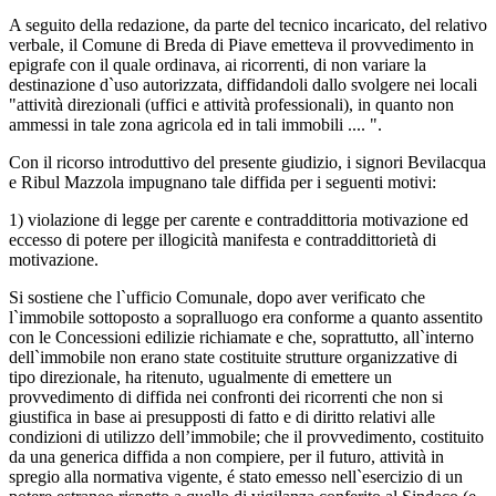
A seguito della redazione, da parte del tecnico incaricato, del relativo
verbale, il Comune di Breda di Piave emetteva il provvedimento in
epigrafe con il quale ordinava, ai ricorrenti, di non variare la
destinazione d`uso autorizzata, diffidandoli dallo svolgere nei locali
"attività direzionali (uffici e attività professionali), in quanto non
ammessi in tale zona agricola ed in tali immobili .... ".
Con il ricorso introduttivo del presente giudizio, i signori Bevilacqua
e Ribul Mazzola impugnano tale diffida per i seguenti motivi:
1) violazione di legge per carente e contraddittoria motivazione ed
eccesso di potere per illogicità manifesta e contraddittorietà di
motivazione.
Si sostiene che l`ufficio Comunale, dopo aver verificato che
l`immobile sottoposto a sopralluogo era conforme a quanto assentito
con le Concessioni edilizie richiamate e che, soprattutto, all`interno
dell`immobile non erano state costituite strutture organizzative di
tipo direzionale, ha ritenuto, ugualmente di emettere un
provvedimento di diffida nei confronti dei ricorrenti che non si
giustifica in base ai presupposti di fatto e di diritto relativi alle
condizioni di utilizzo dell’immobile; che il provvedimento, costituito
da una generica diffida a non compiere, per il futuro, attività in
spregio alla normativa vigente, é stato emesso nell`esercizio di un