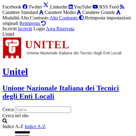
Facebook
Twitter
Linkedin
YouTube
RSS Feed
Carattere Standard
Carattere Medio
Carattere Grande
Modalità Alto Contrasto
Alto Contrasto
Reimposta impostazioni
originali
Reimposta
Iscriviti
Iscriviti
Login
Area Riservata
Unitel
Unitel
Unione Nazionale Italiana dei Tecnici
degli Enti Locali
Cerca
Cerca nel sito
Indice A-Z
Indice A-Z