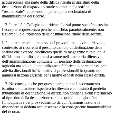
acquiescenza alla parte della diffida riferita al ripristino della
destinazione di magazzino rurale sottratta dalla soffitta
“residenziale”, chiedendo in parte qua la declaratoria di
inammissibilità del ricorso.
1.2. In realtà il Collegio non ritiene che sul punto specifico sussista
l’eccepita acquiescenza perché la diffida, paradossalmente, non
riguarda il c.d. ripristino della destinazione rurale della soffitta.
Infatti, mentre nelle premesse del provvedimento viene rilevato e
contestato ai ricorrenti il presunto cambio di destinazione della
soffitta che avrebbe modificato quella di magazzino rurale, nella
diffida non si ordina, come si assume nella memoria difensiva
dell’amministrazione comunale, il ripristino della destinazione
agricola ma solo di “ non utilizzare i fabbricati o parte di essi per
attività direzionali (uffici e attività professionali) in quanto non
ammessi in zona agricola per i motivi esposti nella stessa diffida.
1.3. Ne consegue che per questa parte, pur se l’accertamento
istruttorio di carattere ispettivo ha rilevato e contestato il predetto
mutamento di destinazione, la diffida non contiene alcun riferimento
al ripristino della destinazione rurale e quindi non giustifica
l’impugnativa del provvedimento da cui l’amministrazione fa
discendere la dedotta acquiescenza e la conseguente inammissibilità
del ricorso.