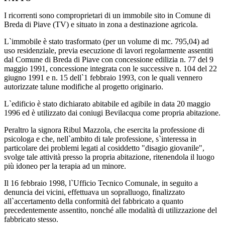
I ricorrenti sono comproprietari di un immobile sito in Comune di
Breda di Piave (TV) e situato in zona a destinazione agricola.
L`immobile è stato trasformato (per un volume di mc. 795,04) ad
uso residenziale, previa esecuzione di lavori regolarmente assentiti
dal Comune di Breda di Piave con concessione edilizia n. 77 del 9
maggio 1991, concessione integrata con le successive n. 104 del 22
giugno 1991 e n. 15 dell`1 febbraio 1993, con le quali vennero
autorizzate talune modifiche al progetto originario.
L`edificio è stato dichiarato abitabile ed agibile in data 20 maggio
1996 ed è utilizzato dai coniugi Bevilacqua come propria abitazione.
Peraltro la signora Ribul Mazzola, che esercita la professione di
psicologa e che, nell`ambito di tale professione, s`interessa in
particolare dei problemi legati al cosiddetto "disagio giovanile",
svolge tale attività presso la propria abitazione, ritenendola il luogo
più idoneo per la terapia ad un minore.
Il 16 febbraio 1998, l`Ufficio Tecnico Comunale, in seguito a
denuncia dei vicini, effettuava un sopralluogo, finalizzato
all`accertamento della conformità del fabbricato a quanto
precedentemente assentito, nonché alle modalità di utilizzazione del
fabbricato stesso.