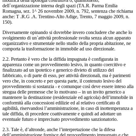
modifica della tipologia costruttiva o, quantomeno,
dell`organizzazione interna degli spazi (TA.R. Parma Emilia
Romagna, sez. 1^ 26 novembre 2009, n. 792, sentenza che richiama
anche: T .R.G .A. Trentino-Alto Adige, Trento, 7 maggio 2009, n.
150).
Diversamente opinando si dovrebbe invero concludere che anche lo
svolgimento di un`attività professionale svolta senza alcun apparato
organizzativo e strumentale nello studio della propria abitazione, ne
comporta la trasformazione in immobile ad uso direzionale.
2.2. Pertanto è vero che la diffida impugnata è configurata in
apparenza come un provvedimento lesivo, in quanto coercitivo e
finalizzato ad un ipotetico e generico divieto di utilizzo del
fabbricato, o di parte di esso, per attività direzionali, ma è parimenti
vero che, in concreto e per questa parte, il contenuto lesivo del
provvedimento si sostanzia - e comunque così deve essere inteso alla
stregua delle premesse che lo motivano – in un invito generico a
mantenere la destinazione (residenziale ed agricola) dell’immobile in
conformità alla concessioni edilizie ed al relativo certificato di
agibilità, riservandosi l’amministrazione, in caso di inottemperanza a
tale diffida, di procedere coattivamente e quindi ad adottare un
eventuale futuro e imprecisato provvedimento sanzionatorio.
2.3. Tale è, d’altronde, anche l’interpretazione che la difesa
dell’amministrazione fornisce del provvedimento impugnato e che