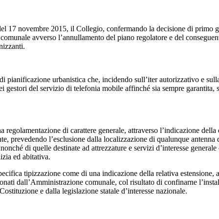
 del 17 novembre 2015, il Collegio, confermando la decisione di primo 
ne comunale avverso l’annullamento del piano regolatore e del conseguente
nizzanti.
 pianificazione urbanistica che, incidendo sull’iter autorizzativo e sulla
gestori del servizio di telefonia mobile affinché sia sempre garantita, su
 regolamentazione di carattere generale, attraverso l’indicazione della 
nte, prevedendo l’esclusione dalla localizzazione di qualunque antenna di
 nonché di quelle destinate ad attrezzature e servizi d’interesse generale 
izia ed abitativa.
fica tipizzazione come di una indicazione della relativa estensione, ai f
zionati dall’Amministrazione comunale, col risultato di confinarne l’instal
ostituzione e dalla legislazione statale d’interesse nazionale.