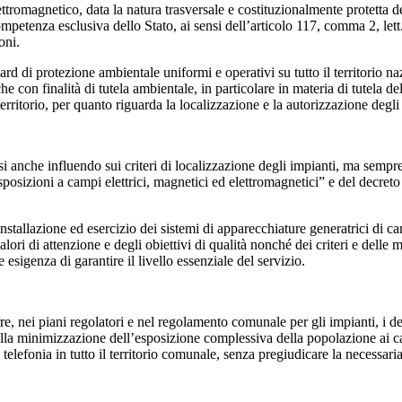
tromagnetico, data la natura trasversale e costituzionalmente protetta d
mpetenza esclusiva dello Stato, ai sensi dell’articolo 117, comma 2, lett. 
oni.
rd di protezione ambientale uniformi e operativi su tutto il territorio na
e con finalità di tutela ambientale, in particolare in materia di tutela d
rritorio, per quanto riguarda la localizzazione e la autorizzazione degli
 anche influendo sui criteri di localizzazione degli impianti, ma sempre n
posizioni a campi elettrici, magnetici ed elettromagnetici” e del decret
stallazione ed esercizio dei sistemi di apparecchiature generatrici di ca
alori di attenzione e degli obiettivi di qualità nonché dei criteri e delle 
 esigenza di garantire il livello essenziale del servizio.
e, nei piani regolatori e nel regolamento comunale per gli impianti, i desc
lla minimizzazione dell’esposizione complessiva della popolazione ai c
 telefonia in tutto il territorio comunale, senza pregiudicare la necessaria