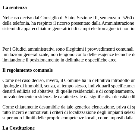
La sentenza
Nel caso deciso dal Consiglio di Stato, Sezione III, sentenza n. 5260
della telefonia, ha respinto il ricorso presentato dalla Amministrazio
sistemi di apparecchiature generatrici di campi elettromagnetici non io
Per i Giudici amministrativi sono illegittimi i provvedimenti comunali di
limitazioni generalizzate, non tengono conto delle esigenze tecniche dei 
limitandone il posizionamento in delimitate e specifiche aree.
Il regolamento comunale
Come nel caso deciso, invero, il Comune ha in definitiva introdotto una
tipologie di immobili, senza, al tempo stesso, individuarli specificame
densità edilizia ed abitativa, di quelle residenziali e di completamento,
prevalentemente residenziale caratterizzate da significativa densità edil
Come chiaramente desumibile da tale generica elencazione, priva di speci
tutto incerti e immotivati i criteri di localizzazione degli impianti sele
superando i limiti delle proprie competenze locali, come imposti dalla C
La Costituzione