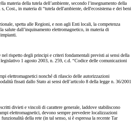
ella materia della tutela dell’ambiente, secondo l’insegnamento della
s, Cost., in materia di “tutela dell'ambiente, dell'ecosistema e dei beni
zionale, spetta alle Regioni, e non agli Enti locali, la competenza
ella salute dall’inquinamento elettromagnetico, in materia di
 impianti.
el rispetto degli principi e criteri fondamentali previsti ai sensi della
o legislativo 1 agosto 2003, n. 259, c.d. “Codice delle comunicazioni
mpi elettromagnetici nonché di rilascio delle autorizzazioni
modalità fissati dallo Stato ai sensi dell’articolo 8 della legge n. 36/2001
ritti divieti e vincoli di carattere generale, laddove stabiliscono
ampi elettromagnetici, devono sempre prevedere localizzazioni
 funzionalità della rete (in tal senso, si è espressa la recente Tar