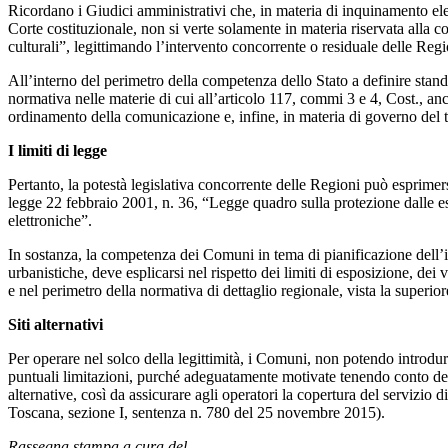
Ricordano i Giudici amministrativi che, in materia di inquinamento elet
Corte costituzionale, non si verte solamente in materia riservata alla co
culturali”, legittimando l’intervento concorrente o residuale delle Regi
All’interno del perimetro della competenza dello Stato a definire standa
normativa nelle materie di cui all’articolo 117, commi 3 e 4, Cost., anch
ordinamento della comunicazione e, infine, in materia di governo del te
I limiti di legge
Pertanto, la potestà legislativa concorrente delle Regioni può esprimersi
legge 22 febbraio 2001, n. 36, “Legge quadro sulla protezione dalle es
elettroniche”.
In sostanza, la competenza dei Comuni in tema di pianificazione dell’in
urbanistiche, deve esplicarsi nel rispetto dei limiti di esposizione, dei v
e nel perimetro della normativa di dettaglio regionale, vista la superiore
Siti alternativi
Per operare nel solco della legittimità, i Comuni, non potendo introdurr
puntuali limitazioni, purché adeguatamente motivate tenendo conto de
alternative, così da assicurare agli operatori la copertura del servizio di
Toscana, sezione I, sentenza n. 780 del 25 novembre 2015).
Rassegna stampa a cura del