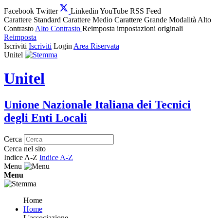
Facebook
Twitter
Linkedin
YouTube
RSS Feed
Carattere Standard
Carattere Medio
Carattere Grande
Modalità Alto
Contrasto
Alto Contrasto
Reimposta impostazioni originali
Reimposta
Iscriviti
Iscriviti
Login
Area Riservata
Unitel
Unitel
Unione Nazionale Italiana dei Tecnici
degli Enti Locali
Cerca
Cerca nel sito
Indice A-Z
Indice A-Z
Menu
Menu
Home
Home
L'associazione