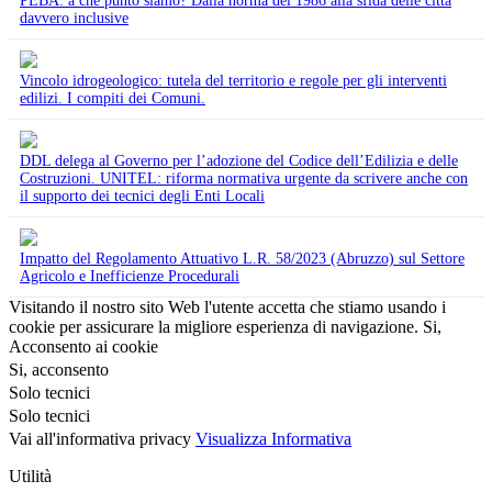
PEBA: a che punto siamo? Dalla norma del 1986 alla sfida delle città
davvero inclusive
Vincolo idrogeologico: tutela del territorio e regole per gli interventi
edilizi. I compiti dei Comuni.
DDL delega al Governo per l’adozione del Codice dell’Edilizia e delle
Costruzioni. UNITEL: riforma normativa urgente da scrivere anche con
il supporto dei tecnici degli Enti Locali
Impatto del Regolamento Attuativo L.R. 58/2023 (Abruzzo) sul Settore
Agricolo e Inefficienze Procedurali
Visitando il nostro sito Web l'utente accetta che stiamo usando i
cookie per assicurare la migliore esperienza di navigazione.
Si,
Acconsento ai cookie
Si, acconsento
Solo tecnici
Solo tecnici
Vai all'informativa privacy
Visualizza Informativa
Utilità