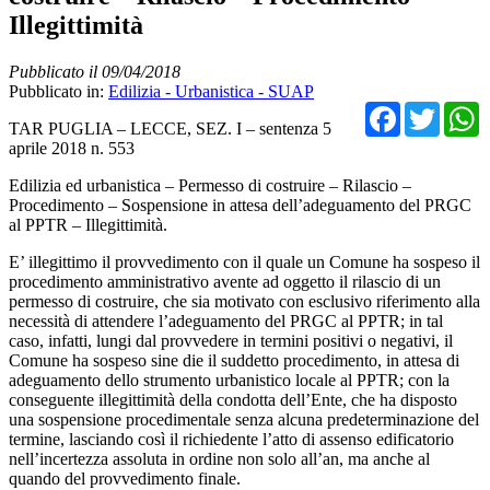
Illegittimità
Pubblicato il 09/04/2018
Pubblicato in:
Edilizia - Urbanistica - SUAP
Facebo
Twit
TAR PUGLIA – LECCE, SEZ. I – sentenza 5
aprile 2018 n. 553
Edilizia ed urbanistica – Permesso di costruire – Rilascio –
Procedimento – Sospensione in attesa dell’adeguamento del PRGC
al PPTR – Illegittimità.
E’ illegittimo il provvedimento con il quale un Comune ha sospeso il
procedimento amministrativo avente ad oggetto il rilascio di un
permesso di costruire, che sia motivato con esclusivo riferimento alla
necessità di attendere l’adeguamento del PRGC al PPTR; in tal
caso, infatti, lungi dal provvedere in termini positivi o negativi, il
Comune ha sospeso sine die il suddetto procedimento, in attesa di
adeguamento dello strumento urbanistico locale al PPTR; con la
conseguente illegittimità della condotta dell’Ente, che ha disposto
una sospensione procedimentale senza alcuna predeterminazione del
termine, lasciando così il richiedente l’atto di assenso edificatorio
nell’incertezza assoluta in ordine non solo all’an, ma anche al
quando del provvedimento finale.