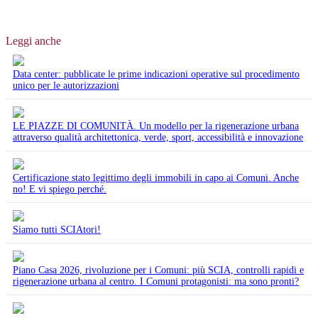
Leggi anche
Data center: pubblicate le prime indicazioni operative sul procedimento
unico per le autorizzazioni
LE PIAZZE DI COMUNITÀ. Un modello per la rigenerazione urbana
attraverso qualità architettonica, verde, sport, accessibilità e innovazione
Certificazione stato legittimo degli immobili in capo ai Comuni. Anche
no! E vi spiego perché.
Siamo tutti SCIAtori!
Piano Casa 2026, rivoluzione per i Comuni: più SCIA, controlli rapidi e
rigenerazione urbana al centro. I Comuni protagonisti: ma sono pronti?