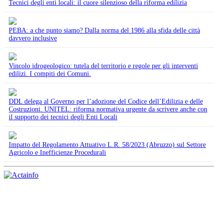
Tecnici degli enti locali: il cuore silenzioso della riforma edilizia
PEBA: a che punto siamo? Dalla norma del 1986 alla sfida delle città
davvero inclusive
Vincolo idrogeologico: tutela del territorio e regole per gli interventi
edilizi. I compiti dei Comuni.
DDL delega al Governo per l’adozione del Codice dell’Edilizia e delle
Costruzioni. UNITEL: riforma normativa urgente da scrivere anche con
il supporto dei tecnici degli Enti Locali
Impatto del Regolamento Attuativo L.R. 58/2023 (Abruzzo) sul Settore
Agricolo e Inefficienze Procedurali