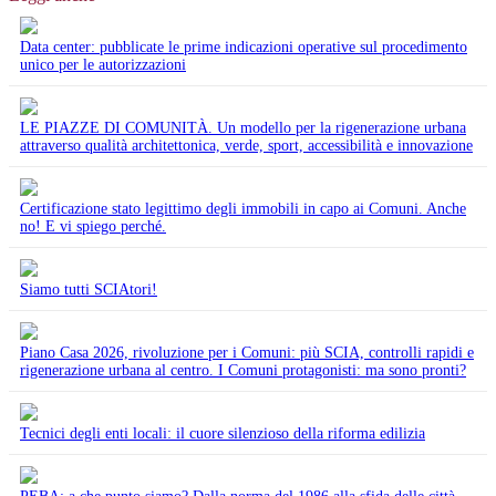
Data center: pubblicate le prime indicazioni operative sul procedimento
unico per le autorizzazioni
LE PIAZZE DI COMUNITÀ. Un modello per la rigenerazione urbana
attraverso qualità architettonica, verde, sport, accessibilità e innovazione
Certificazione stato legittimo degli immobili in capo ai Comuni. Anche
no! E vi spiego perché.
Siamo tutti SCIAtori!
Piano Casa 2026, rivoluzione per i Comuni: più SCIA, controlli rapidi e
rigenerazione urbana al centro. I Comuni protagonisti: ma sono pronti?
Tecnici degli enti locali: il cuore silenzioso della riforma edilizia