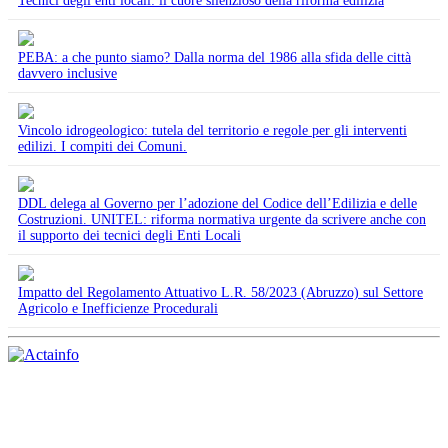
Tecnici degli enti locali: il cuore silenzioso della riforma edilizia
PEBA: a che punto siamo? Dalla norma del 1986 alla sfida delle città
davvero inclusive
Vincolo idrogeologico: tutela del territorio e regole per gli interventi
edilizi. I compiti dei Comuni.
DDL delega al Governo per l’adozione del Codice dell’Edilizia e delle
Costruzioni. UNITEL: riforma normativa urgente da scrivere anche con
il supporto dei tecnici degli Enti Locali
Impatto del Regolamento Attuativo L.R. 58/2023 (Abruzzo) sul Settore
Agricolo e Inefficienze Procedurali