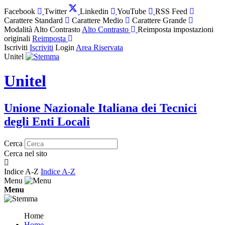
Facebook
Twitter
Linkedin
YouTube
RSS Feed
Carattere Standard
Carattere Medio
Carattere Grande
Modalità Alto Contrasto
Alto Contrasto
Reimposta impostazioni
originali
Reimposta
Iscriviti
Iscriviti
Login
Area Riservata
Unitel
Unitel
Unione Nazionale Italiana dei Tecnici
degli Enti Locali
Cerca
Cerca nel sito
Indice A-Z
Indice A-Z
Menu
Menu
Home
Home