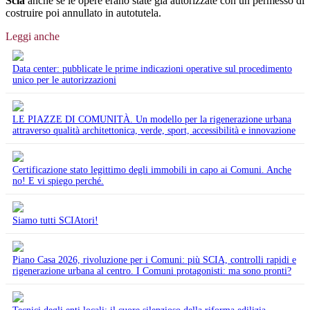
Scia
anche se le opere erano state già autorizzate con un permesso di
costruire poi annullato in autotutela.
Leggi anche
Data center: pubblicate le prime indicazioni operative sul procedimento
unico per le autorizzazioni
LE PIAZZE DI COMUNITÀ. Un modello per la rigenerazione urbana
attraverso qualità architettonica, verde, sport, accessibilità e innovazione
Certificazione stato legittimo degli immobili in capo ai Comuni. Anche
no! E vi spiego perché.
Siamo tutti SCIAtori!
Piano Casa 2026, rivoluzione per i Comuni: più SCIA, controlli rapidi e
rigenerazione urbana al centro. I Comuni protagonisti: ma sono pronti?