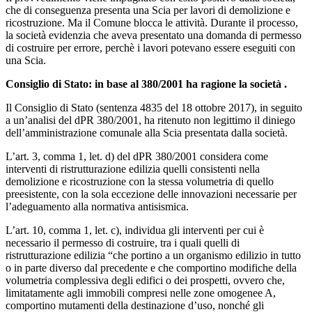
che di conseguenza presenta una Scia per lavori di demolizione e
ricostruzione. Ma il Comune blocca le attività. Durante il processo,
la società evidenzia che aveva presentato una domanda di permesso
di costruire per errore, perchè i lavori potevano essere eseguiti con
una Scia.
Consiglio di Stato: in base al 380/2001 ha ragione la società .
Il Consiglio di Stato (sentenza 4835 del 18 ottobre 2017), in seguito
a un’analisi del dPR 380/2001, ha ritenuto non legittimo il diniego
dell’amministrazione comunale alla Scia presentata dalla società.
L’art. 3, comma 1, let. d) del dPR 380/2001 considera come
interventi di ristrutturazione edilizia quelli consistenti nella
demolizione e ricostruzione con la stessa volumetria di quello
preesistente, con la sola eccezione delle innovazioni necessarie per
l’adeguamento alla normativa antisismica.
L’art. 10, comma 1, let. c), individua gli interventi per cui è
necessario il permesso di costruire, tra i quali quelli di
ristrutturazione edilizia “che portino a un organismo edilizio in tutto
o in parte diverso dal precedente e che comportino modifiche della
volumetria complessiva degli edifici o dei prospetti, ovvero che,
limitatamente agli immobili compresi nelle zone omogenee A,
comportino mutamenti della destinazione d’uso, nonché gli