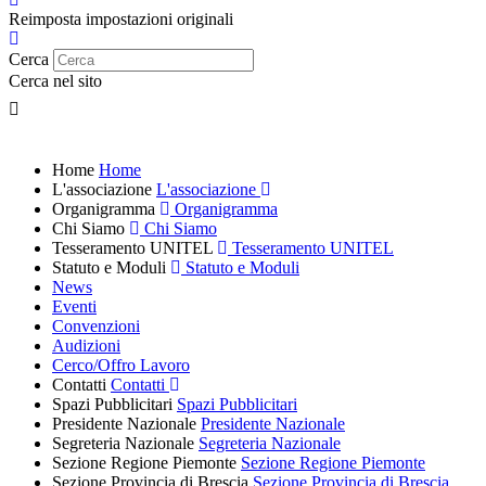
Reimposta impostazioni originali
Cerca
Cerca nel sito
Home
Home
L'associazione
L'associazione
Organigramma
Organigramma
Chi Siamo
Chi Siamo
Tesseramento UNITEL
Tesseramento UNITEL
Statuto e Moduli
Statuto e Moduli
News
Eventi
Convenzioni
Audizioni
Cerco/Offro Lavoro
Contatti
Contatti
Spazi Pubblicitari
Spazi Pubblicitari
Presidente Nazionale
Presidente Nazionale
Segreteria Nazionale
Segreteria Nazionale
Sezione Regione Piemonte
Sezione Regione Piemonte
Sezione Provincia di Brescia
Sezione Provincia di Brescia