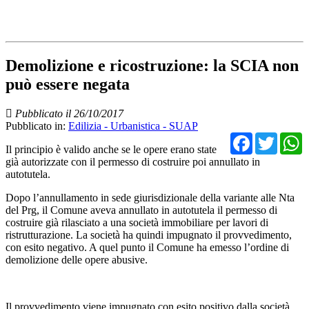
Demolizione e ricostruzione: la SCIA non
può essere negata
Pubblicato il 26/10/2017
Pubblicato in:
Edilizia - Urbanistica - SUAP
Facebo
Twit
Il principio è valido anche se le opere erano state
già autorizzate con il permesso di costruire poi annullato in
autotutela.
Dopo l’annullamento in sede giurisdizionale della variante alle Nta
del Prg, il Comune aveva annullato in autotutela il permesso di
costruire già rilasciato a una società immobiliare per lavori di
ristrutturazione. La società ha quindi impugnato il provvedimento,
con esito negativo. A quel punto il Comune ha emesso l’ordine di
demolizione delle opere abusive.
Il provvedimento viene impugnato con esito positivo dalla società,