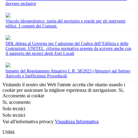
davvero inclusive
Vincolo idrogeologico: tutela del territorio e regole per gli interventi
edilizi. I compiti dei Comuni.
DDL delega al Governo per l’adozione del Codice dell’Edilizia e delle
Costruzioni. UNITEL: riforma normativa urgente da scrivere anche con
il supporto dei tecnici degli Enti Locali
Impatto del Regolamento Attuativo L.R. 58/2023 (Abruzzo) sul Settore
Agricolo e Inefficienze Procedurali
Visitando il nostro sito Web l'utente accetta che stiamo usando i
cookie per assicurare la migliore esperienza di navigazione.
Si,
Acconsento ai cookie
Si, acconsento
Solo tecnici
Solo tecnici
Vai all'informativa privacy
Visualizza Informativa
Utilità