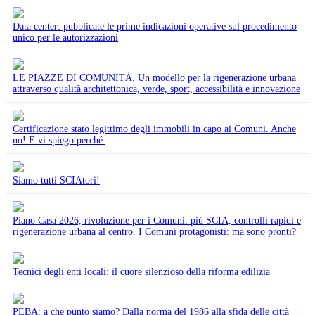
Data center: pubblicate le prime indicazioni operative sul procedimento
unico per le autorizzazioni
LE PIAZZE DI COMUNITÀ. Un modello per la rigenerazione urbana
attraverso qualità architettonica, verde, sport, accessibilità e innovazione
Certificazione stato legittimo degli immobili in capo ai Comuni. Anche
no! E vi spiego perché.
Siamo tutti SCIAtori!
Piano Casa 2026, rivoluzione per i Comuni: più SCIA, controlli rapidi e
rigenerazione urbana al centro. I Comuni protagonisti: ma sono pronti?
Tecnici degli enti locali: il cuore silenzioso della riforma edilizia
PEBA: a che punto siamo? Dalla norma del 1986 alla sfida delle città