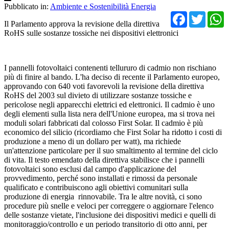
Pubblicato in:
Ambiente e Sostenibilità Energia
Facebo
Twit
Il Parlamento approva la revisione della direttiva
RoHS sulle sostanze tossiche nei dispositivi elettronici
I pannelli fotovoltaici contenenti tellururo di cadmio non rischiano
più di finire al bando. L'ha deciso di recente il Parlamento europeo,
approvando con 640 voti favorevoli la revisione della direttiva
RoHS del 2003 sul divieto di utilizzare sostanze tossiche e
pericolose negli apparecchi elettrici ed elettronici. Il cadmio è uno
degli elementi sulla lista nera dell'Unione europea, ma si trova nei
moduli solari fabbricati dal colosso First Solar. Il cadmio è più
economico del silicio (ricordiamo che First Solar ha ridotto i costi di
produzione a meno di un dollaro per watt), ma richiede
un'attenzione particolare per il suo smaltimento al termine del ciclo
di vita. Il testo emendato della direttiva stabilisce che i pannelli
fotovoltaici sono esclusi dal campo d'applicazione del
provvedimento, perché sono installati e rimossi da personale
qualificato e contribuiscono agli obiettivi comunitari sulla
produzione di energia rinnovabile. Tra le altre novità, ci sono
procedure più snelle e veloci per correggere o aggiornare l'elenco
delle sostanze vietate, l'inclusione dei dispositivi medici e quelli di
monitoraggio/controllo e un periodo transitorio di otto anni, per