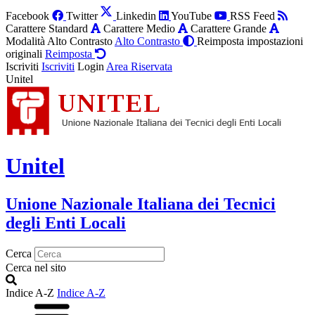
Facebook
Twitter
Linkedin
YouTube
RSS Feed
Carattere Standard
Carattere Medio
Carattere Grande
Modalità Alto Contrasto
Alto Contrasto
Reimposta impostazioni
originali
Reimposta
Iscriviti
Iscriviti
Login
Area Riservata
Unitel
Unitel
Unione Nazionale Italiana dei Tecnici
degli Enti Locali
Cerca
Cerca nel sito
Indice A-Z
Indice A-Z