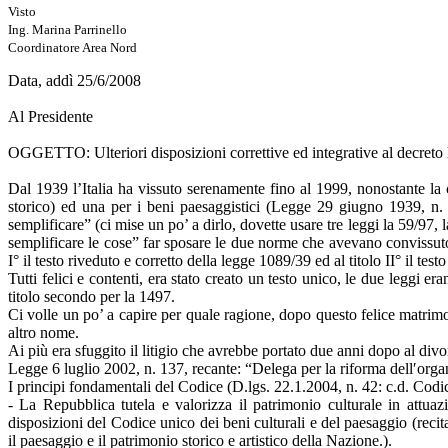
Visto
Ing. Marina Parrinello
Coordinatore Area Nord
Data, addì 25/6/2008
Al Presidente
OGGETTO: Ulteriori disposizioni correttive ed integrative al decreto l
Dal 1939 l’Italia ha vissuto serenamente fino al 1999, nonostante la 
storico) ed una per i beni paesaggistici (Legge 29 giugno 1939, n. 
semplificare” (ci mise un po’ a dirlo, dovette usare tre leggi la 59/97
semplificare le cose” far sposare le due norme che avevano convissut
I° il testo riveduto e corretto della legge 1089/39 ed al titolo II° il tes
Tutti felici e contenti, era stato creato un testo unico, le due leggi er
titolo secondo per la 1497.
Ci volle un po’ a capire per quale ragione, dopo questo felice matrim
altro nome.
Ai più era sfuggito il litigio che avrebbe portato due anni dopo al divo
Legge 6 luglio 2002, n. 137, recante: “Delega per la riforma dell′org
I principi fondamentali del Codice (D.lgs. 22.1.2004, n. 42: c.d. Codic
- La Repubblica tutela e valorizza il patrimonio culturale in attuazi
disposizioni del Codice unico dei beni culturali e del paesaggio (recita
il paesaggio e il patrimonio storico e artistico della Nazione.).