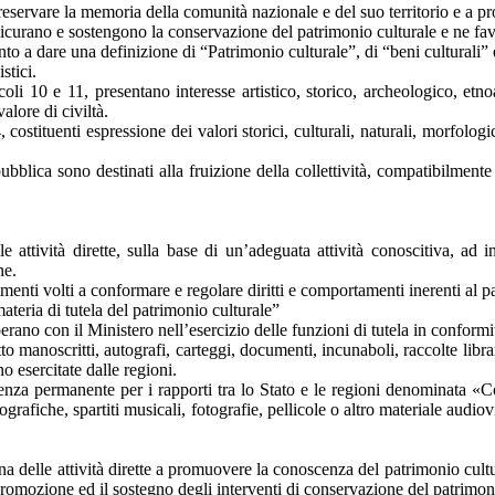
reservare la memoria della comunità nazionale e del suo territorio e a p
assicurano e sostengono la conservazione del patrimonio culturale e ne fa
nto a dare una definizione di “Patrimonio culturale”, di “beni culturali” 
stici.
oli 10 e 11, presentano interesse artistico, storico, archeologico, etno
alore di civiltà.
ostituenti espressione dei valori storici, culturali, naturali, morfologici 
bblica sono destinati alla fruizione della collettività, compatibilment
le attività dirette, sulla base di un’adeguata attività conoscitiva, ad 
ne.
imenti volti a conformare e regolare diritti e comportamenti inerenti al p
 materia di tutela del patrimonio culturale”
erano con il Ministero nell’esercizio delle funzioni di tutela in confor
 manoscritti, autografi, carteggi, documenti, incunaboli, raccolte librar
o esercitate dalle regioni.
renza permanente per i rapporti tra lo Stato e le regioni denominata «C
grafiche, spartiti musicali, fotografie, pellicole o altro materiale audiov
ina delle attività dirette a promuovere la conoscenza del patrimonio cultu
romozione ed il sostegno degli interventi di conservazione del patrimoni