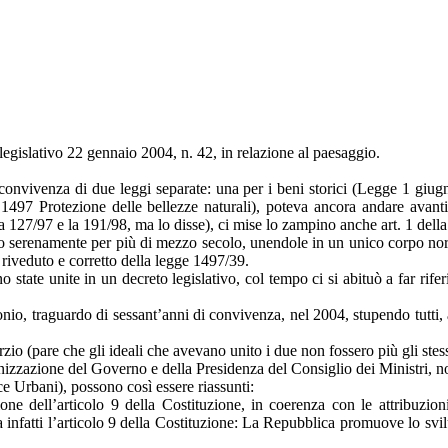
egislativo 22 gennaio 2004, n. 42, in relazione al paesaggio.
convivenza di due leggi separate: una per i beni storici (Legge 1 giugn
1497 Protezione delle bellezze naturali), poteva ancora andare avant
, la 127/97 e la 191/98, ma lo disse), ci mise lo zampino anche art. 1 del
o serenamente per più di mezzo secolo, unendole in un unico corpo norm
to riveduto e corretto della legge 1497/39.
ano state unite in un decreto legislativo, col tempo ci si abituò a far rif
onio, traguardo di sessant’anni di convivenza, nel 2004, stupendo tutti
rzio (pare che gli ideali che avevano unito i due non fossero più gli stes
anizzazione del Governo e della Presidenza del Consiglio dei Ministri, 
e Urbani), possono così essere riassunti:
one dell’articolo 9 della Costituzione, in coerenza con le attribuzion
 infatti l’articolo 9 della Costituzione: La Repubblica promuove lo svilu