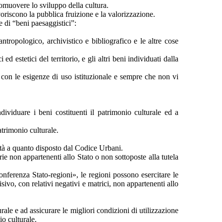
romuovere lo sviluppo della cultura.
voriscono la pubblica fruizione e la valorizzazione.
e di “beni paesaggistici”:
antropologico, archivistico e bibliografico e le altre cose
ed estetici del territorio, e gli altri beni individuati dalla
e con le esigenze di uso istituzionale e sempre che non vi
individuare i beni costituenti il patrimonio culturale ed a
atrimonio culturale.
mità a quanto disposto dal Codice Urbani.
ie non appartenenti allo Stato o non sottoposte alla tutela
onferenza Stato-regioni», le regioni possono esercitare le
isivo, con relativi negativi e matrici, non appartenenti allo
rale e ad assicurare le migliori condizioni di utilizzazione
o culturale.