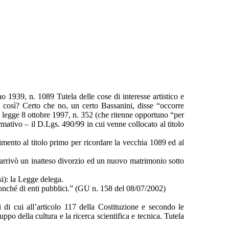
o 1939, n. 1089 Tutela delle cose di interesse artistico e
i così? Certo che no, un certo Bassanini, disse “occorre
la legge 8 ottobre 1997, n. 352 (che ritenne opportuno “per
ativo – il D.Lgs. 490/99 in cui venne collocato al titolo
erimento al titolo primo per ricordare la vecchia 1089 ed al
, arrivò un inatteso divorzio ed un nuovo matrimonio sotto
si): la Legge delega.
nonché di enti pubblici.” (GU n. 158 del 08/07/2002)
i di cui all’articolo 117 della Costituzione e secondo le
ppo della cultura e la ricerca scientifica e tecnica. Tutela