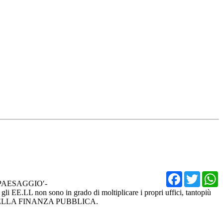
Facebo
Twit
 PAESAGGIO′-
gli EE.LL non sono in grado di moltiplicare i propri uffici, tantopiù
ELLA FINANZA PUBBLICA.