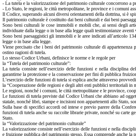
- La tutela e la valorizzazione del patrimonio culturale concorrono a p
- Lo Stato, le regioni, le città metropolitane, le province e i comuni 
Il Codice, superando alcuni diversi orientamenti della dottrina, si è spi
Il patrimonio culturale è costituito dai beni culturali e dai beni paesaggi
Sono beni culturali le cose immobili e mobili che, ai sensi degli artic
individuate dalla legge o in base alla legge quali testimonianze aventi v
Sono beni paesaggistici gli immobili e le aree indicati all’articolo 134, c
legge o in base alla legge.
Viene precisato che i beni del patrimonio culturale di appartenenza pu
ostino ragioni di tutela.
Lo stesso Codice Urbani, definisce le norme e le regole per
la “Tutela del patrimonio culturale”:
La tutela consiste nell’esercizio delle funzioni e nella disciplina del
garantirne la protezione e la conservazione per fini di pubblica fruizio
L’esercizio delle funzioni di tutela si esplica anche attraverso provved
la “Cooperazione delle regioni e degli altri enti pubblici territoriali in
Le regioni, nonché i comuni, le città metropolitane e le province, coop
Le funzioni di tutela previste dal Codice Urbani che abbiano ad oggetto
statale, nonché libri, stampe e incisioni non appartenenti allo Stato, son
Sulla base di specifici accordi od intese e previo parere della Confe
funzioni di tutela anche su raccolte librarie private, nonché su carte geo
Stato.
la “Valorizzazione del patrimonio culturale”
La valorizzazione consiste nell’esercizio delle funzioni e nella discipl
e fruizione pubblica del patrimonio stesso. Essa comprende anche la p