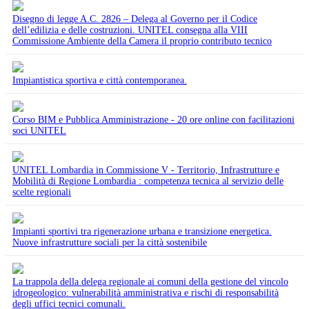
Disegno di legge A.C. 2826 – Delega al Governo per il Codice
dell’edilizia e delle costruzioni. UNITEL consegna alla VIII
Commissione Ambiente della Camera il proprio contributo tecnico
Impiantistica sportiva e città contemporanea.
Corso BIM e Pubblica Amministrazione - 20 ore online con facilitazioni
soci UNITEL
UNITEL Lombardia in Commissione V - Territorio, Infrastrutture e
Mobilità di Regione Lombardia : competenza tecnica al servizio delle
scelte regionali
Impianti sportivi tra rigenerazione urbana e transizione energetica.
Nuove infrastrutture sociali per la città sostenibile
La trappola della delega regionale ai comuni della gestione del vincolo
idrogeologico: vulnerabilità amministrativa e rischi di responsabilità
degli uffici tecnici comunali.