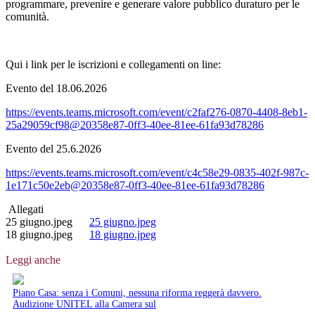
programmare, prevenire e generare valore pubblico duraturo per le
comunità.
Qui i link per le iscrizioni e collegamenti on line:
Evento del 18.06.2026
https://events.teams.microsoft.com/event/c2faf276-0870-4408-8eb1-
25a29059cf98@20358e87-0ff3-40ee-81ee-61fa93d78286
Evento del 25.6.2026
https://events.teams.microsoft.com/event/c4c58e29-0835-402f-987c-
1e171c50e2eb@20358e87-0ff3-40ee-81ee-61fa93d78286
Allegati
25 giugno.jpeg
25 giugno.jpeg
18 giugno.jpeg
18 giugno.jpeg
Leggi anche
Piano Casa: senza i Comuni, nessuna riforma reggerà davvero.
Audizione UNITEL alla Camera sul