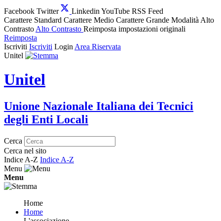
Facebook
Twitter
Linkedin
YouTube
RSS Feed
Carattere Standard
Carattere Medio
Carattere Grande
Modalità Alto
Contrasto
Alto Contrasto
Reimposta impostazioni originali
Reimposta
Iscriviti
Iscriviti
Login
Area Riservata
Unitel
Unitel
Unione Nazionale Italiana dei Tecnici
degli Enti Locali
Cerca
Cerca nel sito
Indice A-Z
Indice A-Z
Menu
Menu
Home
Home
L'associazione