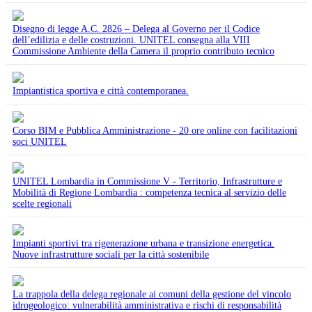
Disegno di legge A.C. 2826 – Delega al Governo per il Codice
dell’edilizia e delle costruzioni. UNITEL consegna alla VIII
Commissione Ambiente della Camera il proprio contributo tecnico
Impiantistica sportiva e città contemporanea.
Corso BIM e Pubblica Amministrazione - 20 ore online con facilitazioni
soci UNITEL
UNITEL Lombardia in Commissione V - Territorio, Infrastrutture e
Mobilità di Regione Lombardia : competenza tecnica al servizio delle
scelte regionali
Impianti sportivi tra rigenerazione urbana e transizione energetica.
Nuove infrastrutture sociali per la città sostenibile
La trappola della delega regionale ai comuni della gestione del vincolo
idrogeologico: vulnerabilità amministrativa e rischi di responsabilità