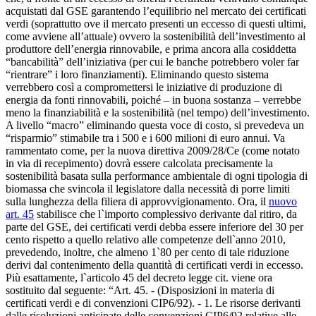
acquistati dal GSE garantendo l’equilibrio nel mercato dei certificati
verdi (soprattutto ove il mercato presenti un eccesso di questi ultimi,
come avviene all’attuale) ovvero la sostenibilità dell’investimento al
produttore dell’energia rinnovabile, e prima ancora alla cosiddetta
“bancabilità” dell’iniziativa (per cui le banche potrebbero voler far
“rientrare” i loro finanziamenti). Eliminando questo sistema
verrebbero così a compromettersi le iniziative di produzione di
energia da fonti rinnovabili, poiché – in buona sostanza – verrebbe
meno la finanziabilità e la sostenibilità (nel tempo) dell’investimento.
A livello “macro” eliminando questa voce di costo, si prevedeva un
“risparmio” stimabile tra i 500 e i 600 milioni di euro annui. Va
rammentato come, per la
nuova direttiva 2009/28/Ce
(come notato
in via di recepimento) dovrà essere calcolata precisamente la
sostenibilità basata sulla performance ambientale di ogni tipologia di
biomassa che svincola il legislatore dalla necessità di porre limiti
sulla lunghezza della filiera di approvvigionamento. Ora, il
nuovo
art. 45
stabilisce che l`importo complessivo derivante dal ritiro, da
parte del GSE, dei certificati verdi debba essere inferiore del 30 per
cento rispetto a quello relativo alle competenze dell`anno 2010,
prevedendo, inoltre, che almeno 1`80 per cento di tale riduzione
derivi dal contenimento della quantità di certificati verdi in eccesso.
Più esattamente, l`articolo 45 del decreto legge cit. viene ora
sostituito dal seguente: “Art. 45. - (Disposizioni in materia di
certificati verdi e di convenzioni CIP6/92). - 1. Le risorse derivanti
dalle risoluzioni anticipate delle convenzioni CIP6/92 relative alle