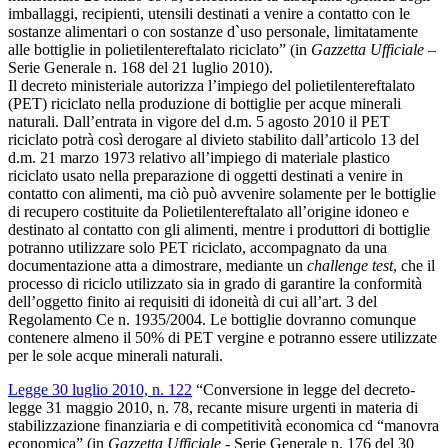
imballaggi, recipienti, utensili destinati a venire a contatto con le
sostanze alimentari o con sostanze d`uso personale, limitatamente
alle bottiglie in polietilentereftalato riciclato”
(in
Gazzetta Ufficiale
–
Serie Generale n. 168 del 21 luglio 2010).
Il decreto ministeriale autorizza l’impiego del polietilentereftalato
(PET) riciclato nella produzione di bottiglie per acque minerali
naturali. Dall’entrata in vigore del d.m. 5 agosto 2010 il PET
riciclato potrà così derogare al divieto stabilito dall’articolo 13 del
d.m. 21 marzo 1973 relativo all’impiego di materiale plastico
riciclato usato nella preparazione di oggetti destinati a venire in
contatto con alimenti, ma ciò può avvenire solamente per le bottiglie
di recupero costituite da Polietilentereftalato all’origine idoneo e
destinato al contatto con gli alimenti, mentre i produttori di bottiglie
potranno utilizzare solo PET riciclato, accompagnato da una
documentazione atta a dimostrare, mediante un
challenge test
, che il
processo di riciclo utilizzato sia in grado di garantire la conformità
dell’oggetto finito ai requisiti di idoneità di cui all’art. 3 del
Regolamento Ce n. 1935/2004. Le bottiglie dovranno comunque
contenere almeno il 50% di PET vergine e potranno essere utilizzate
per le sole acque minerali naturali.
Legge 30 luglio 2010, n. 122
“Conversione in legge del decreto-
legge 31 maggio 2010, n. 78, recante misure urgenti in materia di
stabilizzazione finanziaria e di competitività economica cd “manovra
economica”
(in
Gazzetta Ufficiale
- Serie Generale n. 176 del 30