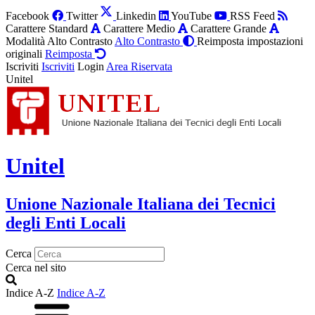
Facebook
Twitter
Linkedin
YouTube
RSS Feed
Carattere Standard
Carattere Medio
Carattere Grande
Modalità Alto Contrasto
Alto Contrasto
Reimposta impostazioni
originali
Reimposta
Iscriviti
Iscriviti
Login
Area Riservata
Unitel
Unitel
Unione Nazionale Italiana dei Tecnici
degli Enti Locali
Cerca
Cerca nel sito
Indice A-Z
Indice A-Z