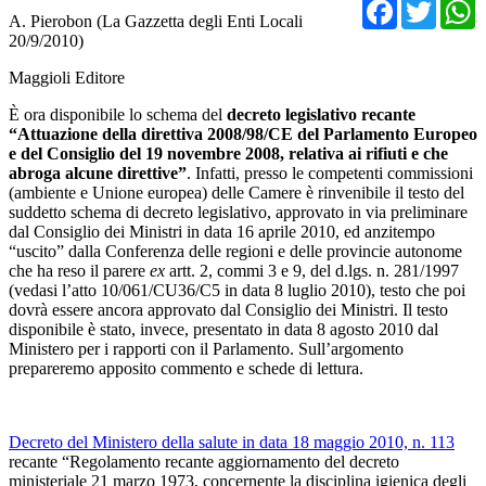
Facebo
Twit
A. Pierobon (La Gazzetta degli Enti Locali
20/9/2010)
Maggioli Editore
È ora disponibile lo schema del
decreto legislativo recante
“Attuazione della direttiva 2008/98/CE del Parlamento Europeo
e del Consiglio del 19 novembre 2008, relativa ai rifiuti e che
abroga alcune direttive”
. Infatti, presso le competenti commissioni
(ambiente e Unione europea) delle Camere è rinvenibile il testo del
suddetto schema di decreto legislativo, approvato in via preliminare
dal Consiglio dei Ministri in data 16 aprile 2010, ed anzitempo
“uscito” dalla Conferenza delle regioni e delle provincie autonome
che ha reso il parere
ex
artt. 2, commi 3 e 9, del d.lgs. n. 281/1997
(vedasi l’atto 10/061/CU36/C5 in data 8 luglio 2010), testo che poi
dovrà essere ancora approvato dal Consiglio dei Ministri. Il testo
disponibile è stato, invece, presentato in data 8 agosto 2010 dal
Ministero per i rapporti con il Parlamento. Sull’argomento
prepareremo apposito commento e schede di lettura.
Decreto del Ministero della salute in data 18 maggio 2010, n. 113
recante “Regolamento recante aggiornamento del decreto
ministeriale 21 marzo 1973, concernente la disciplina igienica degli