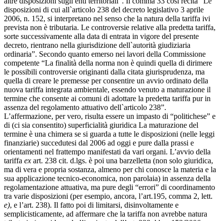
altre disposizioni sugli enti territoriali”. Il comma 33 così recita “Le
disposizioni di cui all`articolo 238 del decreto legislativo 3 aprile
2006, n. 152, si interpretano nel senso che la natura della tariffa ivi
prevista non è tributaria. Le controversie relative alla predetta tariffa,
sorte successivamente alla data di entrata in vigore del presente
decreto, rientrano nella giurisdizione dell`autorità giudiziaria
ordinaria”. Secondo quanto emerso nei lavori della Commissione
competente “La finalità della norma non è quindi quella di dirimere
le possibili controversie originanti dalla citata giurisprudenza, ma
quella di creare le premesse per consentire un avvio ordinato della
nuova tariffa integrata ambientale, essendo venuto a maturazione il
termine che consente ai comuni di adottare la predetta tariffa pur in
assenza del regolamento attuativo dell`articolo 238”.
L’affermazione, per vero, risulta essere un impasto di “politichese” e
di (ci sia consentito) superficialità giuridica La maturazione del
termine è una chimera se si guarda a tutte le disposizioni (nelle leggi
finanziarie) succedutesi dal 2006 ad oggi e pure dalla prassi e
orientamenti nel frattempo manifestati da vari organi. L’avvio della
tariffa
ex
art. 238 cit. d.lgs. è poi una barzelletta (non solo giuridica,
ma di vera e propria sostanza, almeno per chi conosce la materia e la
sua applicazione tecnico-economica, non parolaia) in assenza della
regolamentazione attuativa, ma pure degli “errori” di coordinamento
tra varie disposizioni (per esempio, ancora, l’art.195, comma 2, lett.
e)
, e l’art. 238). Il fatto poi di limitarsi, disinvoltamente e
semplicisticamente, ad affermare che la tariffa non avrebbe natura