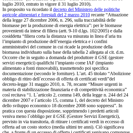
luglio 2010, entrato in vigore il 31 luglio 2010).
In proposito va ricordato il
decreto del Ministero delle politiche
agricole alimentari e forestali del 2 marzo 2010
recante “Attuazione
della legge 27 dicembre 2006, n. 296, sulla tracciabilità delle
biomasse per la produzione di energia elettrica”
: per le biomasse
provenienti da intese di filiera (artt. 9-10 d.lgs. 102/2005) e dalla
cosiddetta “filiera corta la distanza va misurata in linea d’aria tra
l’impianto di produzione dell’energia elettrica e i confini
amministrativi del comune in cui ricade la produzione della
biomassa individuato sulla base della tabella 2 allegata al cit. d.m.
Occorre che in seguito a domanda del produttore il GSE (gestore
servizi energetici) qualifichi l’impianto come IAF (impianto
alimentato a fonti rinnovabili), trasmettendo poi specifica
documentazione (secondo le forniture).
L’art. 45 titolato “Abolizione
obbligo di ritiro dell`eccesso di offerta di certificati verdi”del
decreto-legge 31 maggio 2010, n. 78
, recante “Misure urgenti in
materia di stabilizzazione finanziaria e di competitività economica”
così recitava “1. L`articolo 2, comma 149, della legge n. 244 del 24
dicembre 2007 e l`articolo 15, comma 1, del decreto del Ministro
dello sviluppo economico 18 dicembre 2008 sono soppressi”. In
pratica con questa disposizione, sopprimendo i predetti articoli
veniva meno l`obbligo per il GSE (Gestore Servizi Energetici),
previsto in via transitoria, di ritirare i certificati verdi in eccesso di
offerta ad un costo storico (media ultimi tre anni). Ciò significava
che, a fronte di un eccesso di offerta i certificati venivano comunque