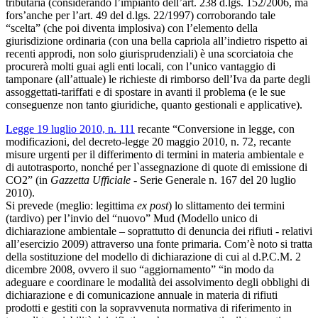
tributaria (considerando l’impianto dell’art. 238 d.lgs. 152/2006, ma
fors’anche per l’art. 49 del d.lgs. 22/1997) corroborando tale
“scelta” (che poi diventa implosiva) con l’elemento della
giurisdizione ordinaria (con una bella capriola all’indietro rispetto ai
recenti approdi, non solo giurisprudenziali) è una scorciatoia che
procurerà molti guai agli enti locali, con l’unico vantaggio di
tamponare (all’attuale) le richieste di rimborso dell’Iva da parte degli
assoggettati-tariffati e di spostare in avanti il problema (e le sue
conseguenze non tanto giuridiche, quanto gestionali e applicative).
Legge 19 luglio 2010, n. 111
recante “Conversione in legge, con
modificazioni, del decreto-legge 20 maggio 2010, n. 72, recante
misure urgenti per il differimento di termini in materia ambientale e
di autotrasporto, nonché per l`assegnazione di quote di emissione di
CO2”
(in
Gazzetta Ufficiale
- Serie Generale n. 167 del 20 luglio
2010).
Si prevede (meglio: legittima
ex post
) lo slittamento dei termini
(tardivo) per l’invio del “nuovo” Mud (Modello unico di
dichiarazione ambientale – soprattutto di denuncia dei rifiuti - relativi
all’esercizio 2009) attraverso una fonte primaria. Com’è noto si tratta
della sostituzione del modello di dichiarazione di cui al d.P.C.M. 2
dicembre 2008, ovvero il suo “aggiornamento” “in modo da
adeguare e coordinare le modalità dei assolvimento degli obblighi di
dichiarazione e di comunicazione annuale in materia di rifiuti
prodotti e gestiti con la sopravvenuta normativa di riferimento in