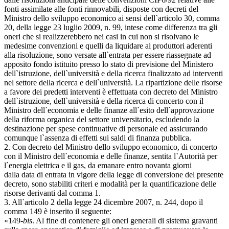
fonti assimilate alle fonti rinnovabili, disposte con decreti del
Ministro dello sviluppo economico ai sensi dell`articolo 30, comma
20, della legge 23 luglio 2009, n. 99, intese come differenza tra gli
oneri che si realizzerebbero nei casi in cui non si risolvano le
medesime convenzioni e quelli da liquidare ai produttori aderenti
alla risoluzione, sono versate all`entrata per essere riassegnate ad
apposito fondo istituito presso lo stato di previsione del Ministero
dell`istruzione, dell`università e della ricerca finalizzato ad interventi
nel settore della ricerca e dell`università. La ripartizione delle risorse
a favore dei predetti interventi è effettuata con decreto del Ministro
dell`istruzione, dell`università e della ricerca di concerto con il
Ministro dell`economia e delle finanze all`esito dell`approvazione
della riforma organica del settore universitario, escludendo la
destinazione per spese continuative di personale ed assicurando
comunque l`assenza di effetti sui saldi di finanza pubblica.
2. Con decreto del Ministro dello sviluppo economico, di concerto
con il Ministro dell`economia e delle finanze, sentita l`Autorità per
l`energia elettrica e il gas, da emanare entro novanta giorni
dalla data di entrata in vigore della legge di conversione del presente
decreto, sono stabiliti criteri e modalità per la quantificazione delle
risorse derivanti dal comma 1.
3. All`articolo 2 della legge 24 dicembre 2007, n. 244, dopo il
comma 149 è inserito il seguente:
«149-
bis
. Al fine di contenere gli oneri generali di sistema gravanti