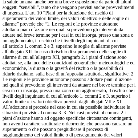
la salute umana, anche per una breve esposizione da parte di taluni
soggetti “sensibili”, tanto che vengono previsti anche provvedimenti
di urgenza. L’art. 10 “Piani per la riduzione del rischio di
superamento dei valori limite, dei valori obiettivo e delle soglie di
allarme” prevede che “1. Le regioni e le province autonome
adottano piani d`azione nei quali si prevedono gli interventi da
attuare nel breve termine per i casi in cui insorga, presso una zona o
un agglomerato, il rischio che i livelli degli inquinanti di cui
all`articolo 1, commi 2 e 3, superino le soglie di allarme previste
all`allegato XII. In caso di rischio di superamento delle soglie di
allarme di cui all`allegato XII, paragrafo 2, i piani d`azione sono
adottati se, alla luce delle condizioni geografiche, meteorologiche ed
economiche, la durata o la gravità del rischio o la possibilità di
ridurlo risultano, sulla base di un`apposita istruttoria, significative. 2.
Le regioni e le province autonome possono adottare piani d`azione
nei quali si prevedono gli interventi da attuare nel breve termine per i
casi in cui insorga, presso una zona o un agglomerato, il rischio che i
livelli degli inquinanti di cui all`articolo 1, commi 2 e 3, superino i
valori limite o i valori obiettivo previsti dagli allegati VII e XI.
All`adozione si procede nel caso in cui sia possibile individuare le
situazioni previste al comma 3. 3. Nei casi previsti al comma 2 i
piani d`azione hanno ad oggetto specifiche circostanze contingenti,
non aventi carattere strutturale o ricorrente, che possono causare un
superamento o che possono pregiudicare il processo di
raggiungimento dei valori limite o di perseguimento dei valori