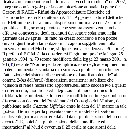
ricalca - nei contenuti e nella forma - il “vecchio modello” del 2002,
integrato con le regole per la comunicazione annuale da parte dei
Gestori di RAEE - Rifiuti da Apparecchiature Elettriche ed
Elettroniche - e dei Produttori di AEE - Apparecchiature Elettriche
ed Elettroniche -). La nuova disposizione normativa del 27 aprile
(pubblicata il giorno seguente) - che sembra essere venuta nella
effettiva conoscenza degli operatori del settore solamente nella
giornata del 29 aprile - di fatto ha creato sconcerto e non poche
(invero giustificate) lamentazioni in capo ai soggetti tenuti alla
presentazione del Mud ( che, si ripete, aveva scadenza al 30 aprile).
Il prefato d.P.C.M. è da considerarsi illegittimo, poiché la legge 25
gennaio 1994, n. 70 (come modificata dalla legge 23 marzo 2001, n.
93 (
3
)) recante “Norme per la semplificazione degli adempimenti in
materia ambientale, sanitaria e di sicurezza pubblica, nonché per
l`attuazione del sistema di ecogestione e di audit ambientale” al
comma 2-
bis
dell’art.6 (disposizioni transitorie) stabilisce che
“qualora si renda necessario apportare,nell’anno successivo a quello
di riferimento, modifiche ed integrazioni al modello unico di
dichiarazione ambientale, le predette modifiche ed integrazioni sono
disposte con decreto del Presidente del Consiglio dei Ministri, da
pubblicare nella
Gazzetta Ufficiale
entro la data del 1° marzo; in tale
ipotesi, il termine per la presentazione del modello è fissato in
centoventi giorni a decorrere dalla data di pubblicazione del predetto
decreto”. E, poiché la pubblicazione delle “modifiche ed
integrazioni” al Mud è avvenuta il 28 aprile (a due giorni dalla