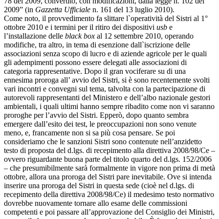
78 del 2009, convertito, con modificazioni, dalla legge n. 102 del
2009”
(in
Gazzetta Ufficiale
n. 161 del 13 luglio 2010).
Come noto, il provvedimento fa slittare l`operatività del Sistri al 1°
ottobre 2010 e i termini per il ritiro dei dispositivi
usb
e
l’installazione delle
black box
al 12 settembre 2010, operando
modifiche, tra altro, in tema di esenzione dall`iscrizione delle
associazioni senza scopo di lucro e di aziende agricole per le quali
gli adempimenti possono essere delegati alle associazioni di
categoria rappresentative. Dopo il gran vociferare su di una
ennesima proroga all’ avvio del Sistri, si è sono recentemente svolti
vari incontri e convegni sul tema, talvolta con la partecipazione di
autorevoli rappresentanti del Ministero e dell’albo nazionale gestori
ambientali, i quali ultimi hanno sempre ribadito come non vi saranno
proroghe per l’avvio del Sistri. Epperò, dopo quanto sembra
emergere dall’esito dei test, le preoccupazioni non sono venute
meno, e, francamente non si sa più cosa pensare. Se poi
consideriamo che le sanzioni Sistri sono contenute nell’anzidetto
testo di proposta del d.lgs. di recepimento alla direttiva 2008/98/Ce –
ovvero riguardante buona parte del titolo quarto del d.lgs. 152/2006
– che presumibilmente sarà formalmente in vigore non prima di metà
ottobre, allora una proroga del Sistri pare inevitabile. Ove si intenda
inserire una proroga del Sistri in questa sede (cioè nel d.lgs. di
recepimento della direttiva 2008/98/Ce) il medesimo testo normativo
dovrebbe nuovamente tornare allo esame delle commissioni
competenti e poi passare all’approvazione del Consiglio dei Ministri,