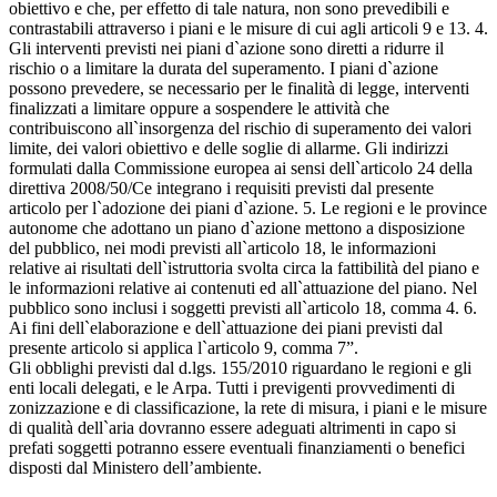
obiettivo e che, per effetto di tale natura, non sono prevedibili e
contrastabili attraverso i piani e le misure di cui agli articoli 9 e 13. 4.
Gli interventi previsti nei piani d`azione sono diretti a ridurre il
rischio o a limitare la durata del superamento. I piani d`azione
possono prevedere, se necessario per le finalità di legge, interventi
finalizzati a limitare oppure a sospendere le attività che
contribuiscono all`insorgenza del rischio di superamento dei valori
limite, dei valori obiettivo e delle soglie di allarme. Gli indirizzi
formulati dalla Commissione europea ai sensi dell`articolo 24 della
direttiva 2008/50/Ce integrano i requisiti previsti dal presente
articolo per l`adozione dei piani d`azione. 5. Le regioni e le province
autonome che adottano un piano d`azione mettono a disposizione
del pubblico, nei modi previsti all`articolo 18, le informazioni
relative ai risultati dell`istruttoria svolta circa la fattibilità del piano e
le informazioni relative ai contenuti ed all`attuazione del piano. Nel
pubblico sono inclusi i soggetti previsti all`articolo 18, comma 4. 6.
Ai fini dell`elaborazione e dell`attuazione dei piani previsti dal
presente articolo si applica l`articolo 9, comma 7”.
Gli obblighi previsti dal d.lgs. 155/2010 riguardano le regioni e gli
enti locali delegati, e le Arpa. Tutti i previgenti provvedimenti di
zonizzazione e di classificazione, la rete di misura, i piani e le misure
di qualità dell`aria dovranno essere adeguati altrimenti in capo si
prefati soggetti potranno essere eventuali finanziamenti o benefici
disposti dal Ministero dell’ambiente.