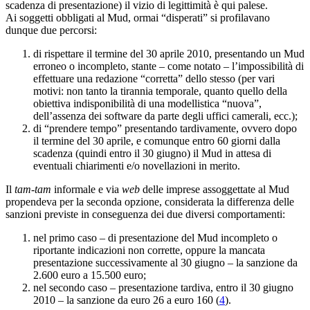
scadenza di presentazione) il vizio di legittimità è qui palese.
Ai soggetti obbligati al Mud, ormai “disperati” si profilavano
dunque due percorsi:
di rispettare il termine del 30 aprile 2010, presentando un Mud
erroneo o incompleto, stante – come notato – l’impossibilità di
effettuare una redazione “corretta” dello stesso (per vari
motivi: non tanto la tirannia temporale, quanto quello della
obiettiva indisponibilità di una modellistica “nuova”,
dell’assenza dei software da parte degli uffici camerali, ecc.);
di “prendere tempo” presentando tardivamente, ovvero dopo
il termine del 30 aprile, e comunque entro 60 giorni dalla
scadenza (quindi entro il 30 giugno) il Mud in attesa di
eventuali chiarimenti e/o novellazioni in merito.
Il
tam-tam
informale e via
web
delle imprese assoggettate al Mud
propendeva per la seconda opzione, considerata la differenza delle
sanzioni previste in conseguenza dei due diversi comportamenti:
nel primo caso – di presentazione del Mud incompleto o
riportante indicazioni non corrette, oppure la mancata
presentazione successivamente al 30 giugno – la sanzione da
2.600 euro a 15.500 euro;
nel secondo caso – presentazione tardiva, entro il 30 giugno
2010 – la sanzione da euro 26 a euro 160 (
4
).