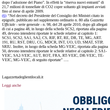
dopo l’adozione del Piano”. In effetti la “riserva nuovi entranti” di
21,7 milioni di tonnellate di CO2 copre soltanto gli impianti avviati
fino al mese di aprile 2009.
(6)
“
Nel decreto del Presidente del Consiglio dei Ministri citato in
epigrafe, pubblicato nel supplemento ordinario n. 80 alla
Gazzetta
Ufficiale
- serie generale - n. 98, del 28 aprile 2010, dopo gli allegati
di cui a pagina 48, in luogo della scheda SCS2, riportata alla pagina
49, devono intendersi riportate le schede relative al capitolo 1:
SCS1, SCS2, SA1, SA2, CS, RIF, RT, RE, DR, TE, MG, ART.
191, RU, RST, DRU, CG, MDCR, INT, UO, UD, SMAT, STIP,
SRIU. Inoltre, in luogo della scheda MG-VEIC, riportata alla pagina
50, devono intendersi riportate le schede relative al capitolo 2: SA1-
VEIC, SA2-VEIC, AUT, ROT, FRA, RT-VEIC, DR-VEIC, TE-
VEIC, MG-VEIC, di seguito riportate” ….
Lagazzettadeglientilocali.it
Leggi anche