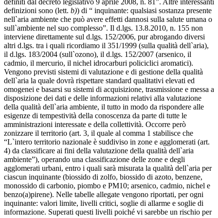
definiti dal decreto legislativo 9 aprile 2008, n. 81”. Altre interessanti
definizioni sono (lett.
b)
) di “ inquinante: qualsiasi sostanza presente
nell`aria ambiente che può avere effetti dannosi sulla salute umana o
sull`ambiente nel suo complesso”. Il d.lgs. 13.8.2010, n. 155 non
interviene direttamente sul d.lgs. 152/2006, pur abrogando diversi
altri d.lgs. tra i quali ricordiamo il 351/1999 (sulla qualità dell`aria),
il d.lgs. 183/2004 (sull`ozono), il d.lgs. 152/2007 (arsenico, il
cadmio, il mercurio, il nichel idrocarburi policiclici aromatici).
Vengono previsti sistemi di valutazione e di gestione della qualità
dell`aria la quale dovrà rispettare standard qualitativi elevati ed
omogenei e basarsi su sistemi di acquisizione, trasmissione e messa a
disposizione dei dati e delle informazioni relativi alla valutazione
della qualità dell`aria ambiente, il tutto in modo da rispondere alle
esigenze di tempestività della conoscenza da parte di tutte le
amministrazioni interessate e della collettività. Occorre però
zonizzare il territorio (art. 3, il quale al comma 1 stabilisce che
“L`intero territorio nazionale è suddiviso in zone e agglomerati (art.
4) da classificare ai fini della valutazione della qualità dell`aria
ambiente”), operando una classificazione delle zone e degli
agglomerati urbani, entro i quali sarà misurata la qualità dell`aria per
ciascun inquinante (biossido di zolfo, biossido di azoto, benzene,
monossido di carbonio, piombo e PM10; arsenico, cadmio, nichel e
benzo(a)pirene). Nelle tabelle allegate vengono riportati, per ogni
inquinante: valori limite, livelli critici, soglie di allarme e soglie di
informazione. Superati questi livelli poiché vi sarebbe un rischio per