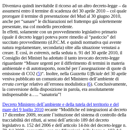
Diventava quindi inevitabile il ricorso ad un altro decreto-legge – da
assumersi entro il termine di scadenza del 30 aprile 2010 – col quale
prorogare il termine di presentazione del Mud al 30 giugno 2010,
anche per “sanare” le dichiarazioni nel frattempo già solertemente
presentate, ma col modello precedente.
In effetti, solamente con un provvedimento legislativo primario
(quale il decreto legge) poteva porre rimedio al “pasticcio” del
succitato provvedimento (d.P.C.M. e quindi normativa qui avente
natura regolamentare, secondaria) oltre alla situazione venutasi a
creare. E così,
in extremis
, nella seduta n. 91 del 30 aprile 2010, il
Consiglio dei Ministri ha adottato il tanto invocato decreto-legge
riguardante “Misure urgenti per il differimento di termini in materia
ambientale e di autotrasporto, nonché per l`assegnazione di quote di
emissione di CO2 (
5
)“. Inoltre, nella
Gazzetta Ufficiale
del 30 aprile
veniva pubblicato un
comunicato del Ministero dell’ambiente di
errata corrige
relativo all’erronea modulistica (
6
). Conclusivamente,
la conversione della disposizione in parola, era assolutamente
indispensabile a….. “sanatoria”!
Decreto Ministero dell`ambiente e della tutela del territorio e del
mare del 9 luglio 2010
recante “Modifiche ed integrazioni al decreto
17 dicembre 2009, recante l`istituzione del sistema di controllo della
tracciabilità dei rifiuti, ai sensi dell`articolo 189 del decreto
legislativo n. 152 del 2006 e dell`articolo 14-
bis
del decreto-legge n.