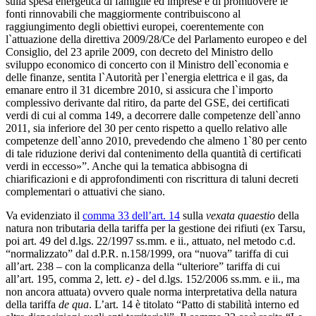
sulla spesa energetica di famiglie ed imprese e di promuovere le
fonti rinnovabili che maggiormente contribuiscono al
raggiungimento degli obiettivi europei, coerentemente con
l`attuazione della direttiva 2009/28/Ce del Parlamento europeo e del
Consiglio, del 23 aprile 2009, con decreto del Ministro dello
sviluppo economico di concerto con il Ministro dell`economia e
delle finanze, sentita l`Autorità per l`energia elettrica e il gas, da
emanare entro il 31 dicembre 2010, si assicura che l`importo
complessivo derivante dal ritiro, da parte del GSE, dei certificati
verdi di cui al comma 149, a decorrere dalle competenze dell`anno
2011, sia inferiore del 30 per cento rispetto a quello relativo alle
competenze dell`anno 2010, prevedendo che almeno 1`80 per cento
di tale riduzione derivi dal contenimento della quantità di certificati
verdi in eccesso»”. Anche qui la tematica abbisogna di
chiarificazioni e di approfondimenti con riscrittura di taluni decreti
complementari o attuativi che siano.
Va evidenziato il
comma 33 dell’art. 14
sulla
vexata quaestio
della
natura non tributaria della tariffa per la gestione dei rifiuti (ex Tarsu,
poi art. 49 del d.lgs. 22/1997 ss.mm. e ii., attuato, nel metodo c.d.
“normalizzato” dal d.P.R. n.158/1999, ora “nuova” tariffa di cui
all’art. 238 – con la complicanza della “ulteriore” tariffa di cui
all’art. 195, comma 2, lett.
e)
‑ del d.lgs. 152/2006 ss.mm. e ii., ma
non ancora attuata) ovvero quale norma interpretativa della natura
della tariffa
de qua
. L’art. 14 è titolato “Patto di stabilità interno ed