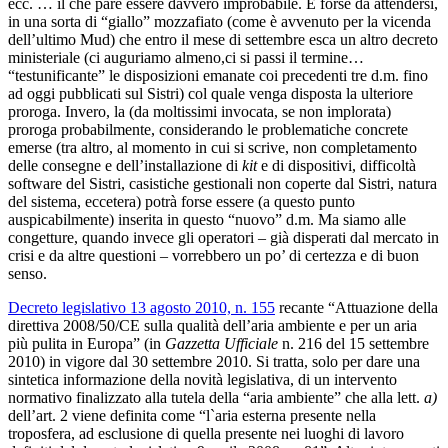
ecc. … il che pare essere davvero improbabile. È forse da attendersi,
in una sorta di “giallo” mozzafiato (come è avvenuto per la vicenda
dell’ultimo Mud) che entro il mese di settembre esca un altro decreto
ministeriale (ci auguriamo almeno,ci si passi il termine…
“testunificante” le disposizioni emanate coi precedenti tre d.m. fino
ad oggi pubblicati sul Sistri) col quale venga disposta la ulteriore
proroga. Invero, la (da moltissimi invocata, se non implorata)
proroga probabilmente, considerando le problematiche concrete
emerse (tra altro, al momento in cui si scrive, non completamento
delle consegne e dell’installazione di
kit
e di dispositivi, difficoltà
software del Sistri, casistiche gestionali non coperte dal Sistri, natura
del sistema, eccetera) potrà forse essere (a questo punto
auspicabilmente) inserita in questo “nuovo” d.m. Ma siamo alle
congetture, quando invece gli operatori – già disperati dal mercato in
crisi e da altre questioni – vorrebbero un po’ di certezza e di buon
senso.
Decreto legislativo 13 agosto 2010, n. 155
recante “Attuazione della
direttiva 2008/50/CE sulla qualità dell’aria ambiente e per un aria
più pulita in Europa”
(in
Gazzetta Ufficiale
n. 216 del 15 settembre
2010) in vigore dal 30 settembre 2010. Si tratta, solo per dare una
sintetica informazione della novità legislativa, di un intervento
normativo finalizzato alla tutela della “aria ambiente” che alla lett.
a)
dell’art. 2 viene definita come “l`aria esterna presente nella
troposfera, ad esclusione di quella presente nei luoghi di lavoro