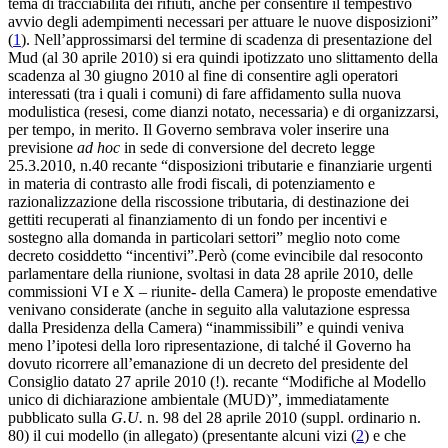
tema di tracciabilità dei rifiuti, anche per consentire il tempestivo
avvio degli adempimenti necessari per attuare le nuove disposizioni”
(
1
). Nell’approssimarsi del termine di scadenza di presentazione del
Mud (al 30 aprile 2010) si era quindi ipotizzato uno slittamento della
scadenza al 30 giugno 2010 al fine di consentire agli operatori
interessati (tra i quali i comuni) di fare affidamento sulla nuova
modulistica (resesi, come dianzi notato, necessaria) e di organizzarsi,
per tempo, in merito. Il Governo sembrava voler inserire una
previsione
ad hoc
in sede di conversione del decreto legge
25.3.2010, n.40 recante “disposizioni tributarie e finanziarie urgenti
in materia di contrasto alle frodi fiscali, di potenziamento e
razionalizzazione della riscossione tributaria, di destinazione dei
gettiti recuperati al finanziamento di un fondo per incentivi e
sostegno alla domanda in particolari settori” meglio noto come
decreto cosiddetto “incentivi”.Però (come evincibile dal resoconto
parlamentare della riunione, svoltasi in data 28 aprile 2010, delle
commissioni VI e X – riunite- della Camera) le proposte emendative
venivano considerate (anche in seguito alla valutazione espressa
dalla Presidenza della Camera) “inammissibili” e quindi veniva
meno l’ipotesi della loro ripresentazione, di talché il Governo ha
dovuto ricorrere all’emanazione di un decreto del presidente del
Consiglio datato 27 aprile 2010 (!). recante “Modifiche al Modello
unico di dichiarazione ambientale (MUD)”, immediatamente
pubblicato sulla
G.U.
n. 98 del 28 aprile 2010 (suppl. ordinario n.
80) il cui modello (in allegato) (presentante alcuni vizi (
2
) e che