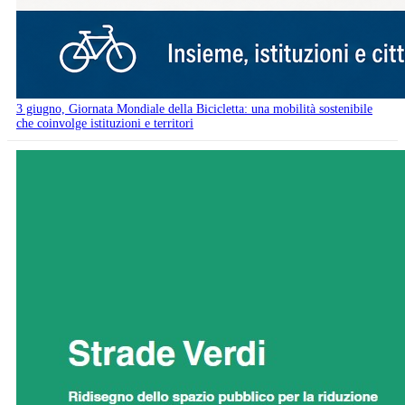
3 giugno, Giornata Mondiale della Bicicletta: una mobilità sostenibile
che coinvolge istituzioni e territori