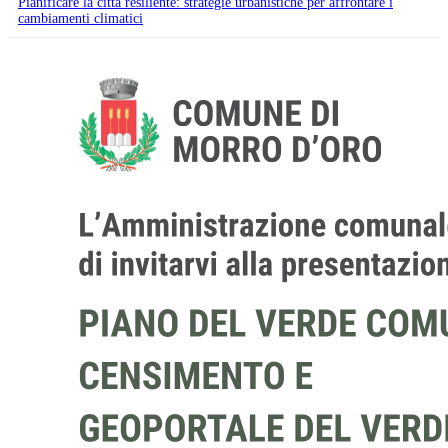
Pianificare la città resiliente: strategie urbanistiche per affrontare i
cambiamenti climatici