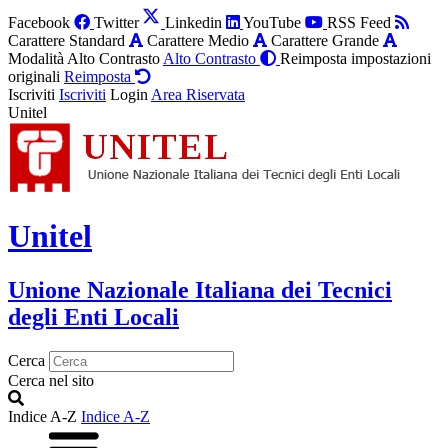
Facebook
Twitter
Linkedin
YouTube
RSS Feed
Carattere Standard
Carattere Medio
Carattere Grande
Modalità Alto Contrasto
Alto Contrasto
Reimposta impostazioni
originali
Reimposta
Iscriviti
Iscriviti
Login
Area Riservata
Unitel
Unitel
Unione Nazionale Italiana dei Tecnici
degli Enti Locali
Cerca
Cerca nel sito
Indice A-Z
Indice A-Z