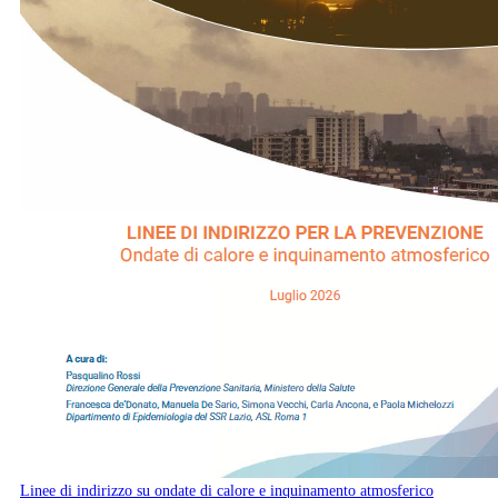
Linee di indirizzo su ondate di calore e inquinamento atmosferico