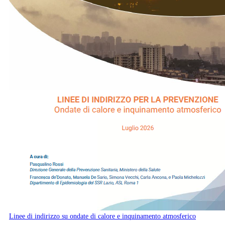
Linee di indirizzo su ondate di calore e inquinamento atmosferico