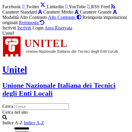
Facebook
Twitter
Linkedin
YouTube
RSS Feed
Carattere Standard
Carattere Medio
Carattere Grande
Modalità Alto Contrasto
Alto Contrasto
Reimposta impostazioni
originali
Reimposta
Iscriviti
Iscriviti
Login
Area Riservata
Unitel
Unitel
Unione Nazionale Italiana dei Tecnici
degli Enti Locali
Cerca
Cerca nel sito
Indice A-Z
Indice A-Z