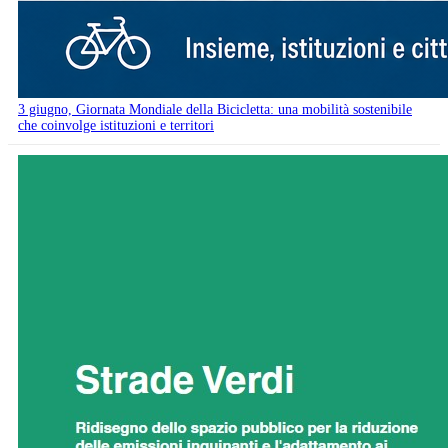
3 giugno, Giornata Mondiale della Bicicletta: una mobilità sostenibile
che coinvolge istituzioni e territori