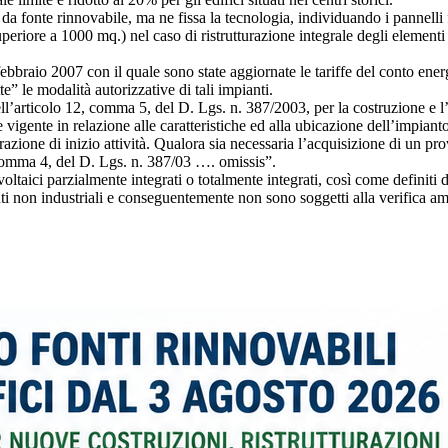
 da fonte rinnovabile, ma ne fissa la tecnologia, individuando i pannelli 
e superiore a 1000 mq.) nel caso di ristrutturazione integrale degli element
febbraio 2007 con il quale sono state aggiornate le tariffe del conto ener
te” le modalità autorizzative di tali impianti.
dell’articolo 12, comma 5, del D. Lgs. n. 387/2003, per la costruzione e l’
e vigente in relazione alle caratteristiche ed alla ubicazione dell’impia
hiarazione di inizio attività. Qualora sia necessaria l’acquisizione di u
 comma 4, del D. Lgs. n. 387/03 …. omissis”.
voltaici parzialmente integrati o totalmente integrati, così come definiti d
ti non industriali e conseguentemente non sono soggetti alla verifica am