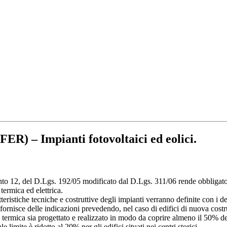
 Impianti fotovoltaici ed eolici.
unto 12, del D.Lgs. 192/05 modificato dal D.Lgs. 311/06 rende obbligatorio
a termica ed elettrica.
tteristiche tecniche e costruttive degli impianti verranno definite con i de
fornisce delle indicazioni prevedendo, nel caso di edifici di nuova costr
ia termica sia progettato e realizzato in modo da coprire almeno il 50% d
e limite è ridotto al 20% per gli edifici situati nei centri storici.