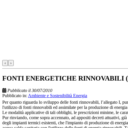
‹
›
FONTI ENERGETICHE RINNOVABILI (FER) –
Pubblicato il 30/07/2010
Pubblicato in:
Ambiente e Sostenibilità Energia
Per quanto riguarda lo sviluppo delle fonti rinnovabili, l’allegato I, p
l'utilizzo di fonti rinnovabili ed assimilate per la produzione di energi
Le modalità applicative di tali obblighi, le prescrizioni minime, le cara
Pur rinviando, come sopra accennato, ad appositi decreti attuativi, già 
degli impianti termici esistenti, che l'impianto di produzione di energ
acqua calda sanitaria con l'utilizzo delle fonti di energia rinnovabili. Tal