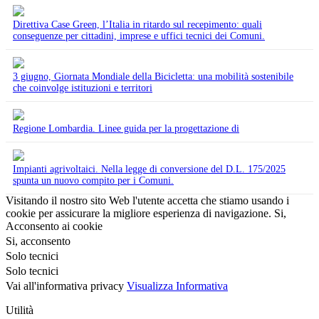
Direttiva Case Green, l’Italia in ritardo sul recepimento: quali
conseguenze per cittadini, imprese e uffici tecnici dei Comuni.
3 giugno, Giornata Mondiale della Bicicletta: una mobilità sostenibile
che coinvolge istituzioni e territori
Regione Lombardia. Linee guida per la progettazione di
Impianti agrivoltaici. Nella legge di conversione del D.L. 175/2025
spunta un nuovo compito per i Comuni.
Visitando il nostro sito Web l'utente accetta che stiamo usando i
cookie per assicurare la migliore esperienza di navigazione.
Si,
Acconsento ai cookie
Si, acconsento
Solo tecnici
Solo tecnici
Vai all'informativa privacy
Visualizza Informativa
Utilità