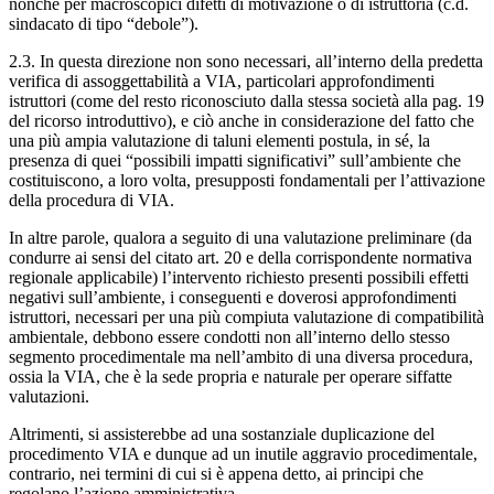
nonché per macroscopici difetti di motivazione o di istruttoria (c.d.
sindacato di tipo “debole”).
2.3. In questa direzione non sono necessari, all’interno della predetta
verifica di assoggettabilità a VIA, particolari approfondimenti
istruttori (come del resto riconosciuto dalla stessa società alla pag. 19
del ricorso introduttivo), e ciò anche in considerazione del fatto che
una più ampia valutazione di taluni elementi postula, in sé, la
presenza di quei “possibili impatti significativi” sull’ambiente che
costituiscono, a loro volta, presupposti fondamentali per l’attivazione
della procedura di VIA.
In altre parole, qualora a seguito di una valutazione preliminare (da
condurre ai sensi del citato art. 20 e della corrispondente normativa
regionale applicabile) l’intervento richiesto presenti possibili effetti
negativi sull’ambiente, i conseguenti e doverosi approfondimenti
istruttori, necessari per una più compiuta valutazione di compatibilità
ambientale, debbono essere condotti non all’interno dello stesso
segmento procedimentale ma nell’ambito di una diversa procedura,
ossia la VIA, che è la sede propria e naturale per operare siffatte
valutazioni.
Altrimenti, si assisterebbe ad una sostanziale duplicazione del
procedimento VIA e dunque ad un inutile aggravio procedimentale,
contrario, nei termini di cui si è appena detto, ai principi che
regolano l’azione amministrativa.