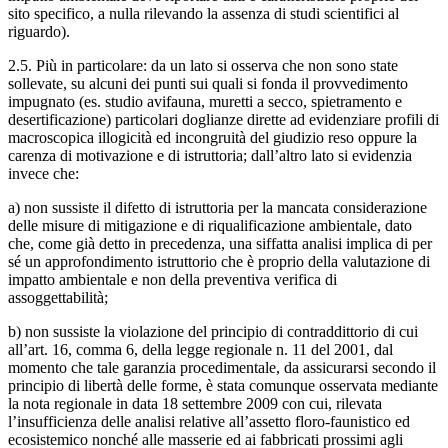
sito specifico, a nulla rilevando la assenza di studi scientifici al
riguardo).
2.5. Più in particolare: da un lato si osserva che non sono state
sollevate, su alcuni dei punti sui quali si fonda il provvedimento
impugnato (es. studio avifauna, muretti a secco, spietramento e
desertificazione) particolari doglianze dirette ad evidenziare profili di
macroscopica illogicità ed incongruità del giudizio reso oppure la
carenza di motivazione e di istruttoria; dall’altro lato si evidenzia
invece che:
a) non sussiste il difetto di istruttoria per la mancata considerazione
delle misure di mitigazione e di riqualificazione ambientale, dato
che, come già detto in precedenza, una siffatta analisi implica di per
sé un approfondimento istruttorio che è proprio della valutazione di
impatto ambientale e non della preventiva verifica di
assoggettabilità;
b) non sussiste la violazione del principio di contraddittorio di cui
all’art. 16, comma 6, della legge regionale n. 11 del 2001, dal
momento che tale garanzia procedimentale, da assicurarsi secondo il
principio di libertà delle forme, è stata comunque osservata mediante
la nota regionale in data 18 settembre 2009 con cui, rilevata
l’insufficienza delle analisi relative all’assetto floro-faunistico ed
ecosistemico nonché alle masserie ed ai fabbricati prossimi agli