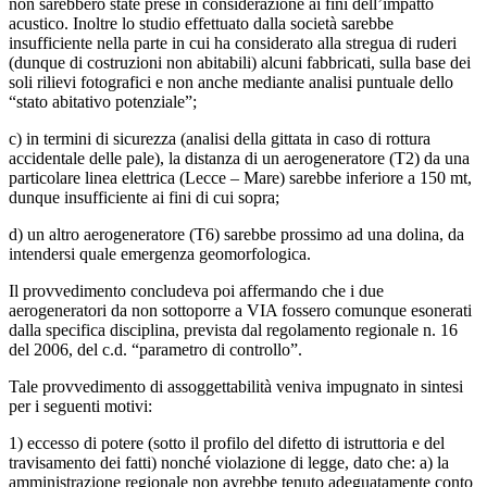
non sarebbero state prese in considerazione ai fini dell’impatto
acustico. Inoltre lo studio effettuato dalla società sarebbe
insufficiente nella parte in cui ha considerato alla stregua di ruderi
(dunque di costruzioni non abitabili) alcuni fabbricati, sulla base dei
soli rilievi fotografici e non anche mediante analisi puntuale dello
“stato abitativo potenziale”;
c) in termini di sicurezza (analisi della gittata in caso di rottura
accidentale delle pale), la distanza di un aerogeneratore (T2) da una
particolare linea elettrica (Lecce – Mare) sarebbe inferiore a 150 mt,
dunque insufficiente ai fini di cui sopra;
d) un altro aerogeneratore (T6) sarebbe prossimo ad una dolina, da
intendersi quale emergenza geomorfologica.
Il provvedimento concludeva poi affermando che i due
aerogeneratori da non sottoporre a VIA fossero comunque esonerati
dalla specifica disciplina, prevista dal regolamento regionale n. 16
del 2006, del c.d. “parametro di controllo”.
Tale provvedimento di assoggettabilità veniva impugnato in sintesi
per i seguenti motivi:
1) eccesso di potere (sotto il profilo del difetto di istruttoria e del
travisamento dei fatti) nonché violazione di legge, dato che: a) la
amministrazione regionale non avrebbe tenuto adeguatamente conto