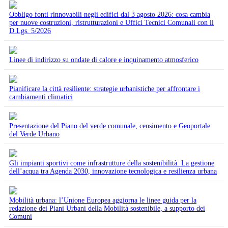
Obbligo fonti rinnovabili negli edifici dal 3 agosto 2026: cosa cambia
per nuove costruzioni, ristrutturazioni e Uffici Tecnici Comunali con il
D.Lgs. 5/2026
Linee di indirizzo su ondate di calore e inquinamento atmosferico
Pianificare la città resiliente: strategie urbanistiche per affrontare i
cambiamenti climatici
Presentazione del Piano del verde comunale, censimento e Geoportale
del Verde Urbano
Gli impianti sportivi come infrastrutture della sostenibilità. La gestione
dell’acqua tra Agenda 2030, innovazione tecnologica e resilienza urbana
Mobilità urbana: l’Unione Europea aggiorna le linee guida per la
redazione dei Piani Urbani della Mobilità sostenibile, a supporto dei
Comuni