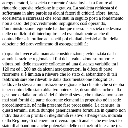
aerogeneratori, la società ricorrente è stata invitata a fornire al
riguardo apposita relazione integrativa. La suddetta richiesta si è
soffermata in altre parole su alcuni fattori di criticità (flora, fauna,
ecosistema e sicurezza) che sono stati in seguito posti a fondamento,
non a caso, del provvedimento impugnato: così operando,
l’amministrazione regionale ha dunque messo la società medesima
nelle condizioni di interloquire – ed eventualmente anche di
contraddire – in ordine ad aspetti poi risultati decisivi ai fini della
adozione del provvedimento di assoggettabilità;
c) quanto invece alla mancata considerazione, evidenziata dalla
amministrazione regionale ai fini della valutazione su rumori e
vibrazioni, delle masserie collocate ad una distanza variabile tra i
120 mt ed i 260 mt da alcuni aerogeneratori, la difesa di parte
ricorrente si è limitata a rilevare che lo stato di abbandono di tali
fabbricati sarebbe rilevabile dalla documentazione fotografica,
laddove la stessa amministrazione regionale ha chiarito che si debba
tener conto dello stato abitativo potenziale, desumibile anche dalla
gestione o dalla proprietà dei fabbricati stessi, che tuttavia non sono
mai stati forniti da parte ricorrente elementi in proposito nè in sede
procedimentale, né nella presente fase processuale. La censura, in
questi termini, risulta dunque genericamente formulata in quanto non
individua alcun profilo di illegittimità relativo all’esigenza, indicata
dalla Regione, di ottenere un diverso tipo di analisi che evidenzi lo
stato di abbandono anche potenziale delle costruzioni in esame (es.