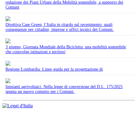
redazione dei Piani Urbani della Mobilità sostenibile, a supporto dei
Comuni
Direttiva Case Green, l’Italia in ritardo sul recepimento: quali
conseguenze per cittadini, imprese e uffici tecnici dei Comuni.
3 giugno, Giornata Mondiale della Bicicletta: una mobilità sostenibile
che coinvolge istituzioni e territori
Regione Lombardia. Linee guida per la progettazione di
Impianti agrivoltaici. Nella legge di conversione del D.L. 175/2025
spunta un nuovo compito per i Comuni.