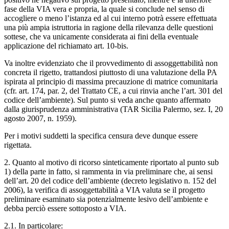
fase della VIA vera e propria, la quale si conclude nel senso di
accogliere o meno l’istanza ed al cui interno potrà essere effettuata
una più ampia istruttoria in ragione della rilevanza delle questioni
sottese, che va unicamente considerata ai fini della eventuale
applicazione del richiamato art. 10-bis.
Va inoltre evidenziato che il provvedimento di assoggettabilità non
concreta il rigetto, trattandosi piuttosto di una valutazione della PA
ispirata al principio di massima precauzione di matrice comunitaria
(cfr. art. 174, par. 2, del Trattato CE, a cui rinvia anche l’art. 301 del
codice dell’ambiente). Sul punto si veda anche quanto affermato
dalla giurisprudenza amministrativa (TAR Sicilia Palermo, sez. I, 20
agosto 2007, n. 1959).
Per i motivi suddetti la specifica censura deve dunque essere
rigettata.
2. Quanto al motivo di ricorso sinteticamente riportato al punto sub
1) della parte in fatto, si rammenta in via preliminare che, ai sensi
dell’art. 20 del codice dell’ambiente (decreto legislativo n. 152 del
2006), la verifica di assoggettabilità a VIA valuta se il progetto
preliminare esaminato sia potenzialmente lesivo dell’ambiente e
debba perciò essere sottoposto a VIA.
2.1. In particolare: