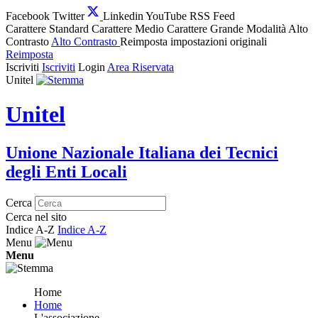
Facebook
Twitter
Linkedin
YouTube
RSS Feed
Carattere Standard
Carattere Medio
Carattere Grande
Modalità Alto
Contrasto
Alto Contrasto
Reimposta impostazioni originali
Reimposta
Iscriviti
Iscriviti
Login
Area Riservata
Unitel
Unitel
Unione Nazionale Italiana dei Tecnici
degli Enti Locali
Cerca
Cerca nel sito
Indice A-Z
Indice A-Z
Menu
Menu
Home
Home
L'associazione