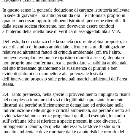
In questo senso la generale deduzione di carenza istruttoria sollevata
in sede di gravame – si anticipa sin da ora – è infondata proprio in
quanto i necessari approfondimenti istruttori, per come ritenuti tali
dalla stessa società ricorrente, non dovevano essere condotti
all’interno della ridetta fase di verifica di assoggettabilità a VIA.
Del resto, la circostanza che la società ricorrente abbia proposto, in
sede di studio di impatto ambientale, alcune misure di mitigazione
relative ad altrettanti fattori di criticità ambientale (cfr. tra l’altro,
prelievo esemplari avifauna e ripristino muretti a secco), denota se
non proprio una conferma circa la particolare sensibilità ambientale
del sito interessato quantomeno la sussistenza di plurimi e ben
evidenti sintomi da riconnettere alla potenziale lesività
dell’intervento proposto sulle principali matrici ambientali dell’area
stessa.
2.4. Tanto premesso, nella specie il provvedimento impugnato risulta
nel complesso immune dai vizi di legittimità sopra sinteticamente
illustrati sia perché sufficientemente dettagliato ed articolato nella
individuazione delle singole criticità ambientali, sia perché diretto ad
evidenziare talune carenze progettuali quali, ad esempio, lo studio
sull’avifauna (che si riferisce a specie presenti in aree diverse, il
Subappenino Dauno, da quella interessata, laddove lo studio di
impatto ambientale deve riportare dati e caratteristiche proprie del