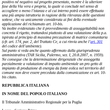
positivo né negativo sul progetto presentato, mentre è la ulteriore
fase della Via vera e propria, la quale si conclude nel senso di
accogliere o meno l’istanza e al cui interno potrà essere effettuata
una più ampia istruttoria in ragione della rilevanza delle questioni
sottese, che va unicamente considerata ai fini della eventuale
applicazione del richiamato art. 10-bis.
Va inoltre evidenziato che il provvedimento di assoggettabilità non
concreta il rigetto, trattandosi piuttosto di una valutazione della p.a.
ispirata al principio di massima precauzione di matrice comunitaria
(cfr. art. 174, par. 2, del Trattato Ce, a cui rinvia anche l’
art. 301
del codice dell’ambiente).
Sul punto si veda anche quanto affermato dalla giurisprudenza
amministrativa (TAR Sicilia, Palermo, sez. I, 20.8.2007, n. 1959).
Ne consegue che la determinazione dirigenziale che assoggetta
parzialmente a valutazione di impatto ambientale un pro getto di
impianto di produzione di energia da fonte eolica nel territorio del
comune non deve essere preceduta dalla comunicazione ex art. 10-
bis citato.
REPUBBLICA ITALIANA
IN NOME DEL POPOLO ITALIANO
Il Tribunale Amministrativo Regionale per la Puglia