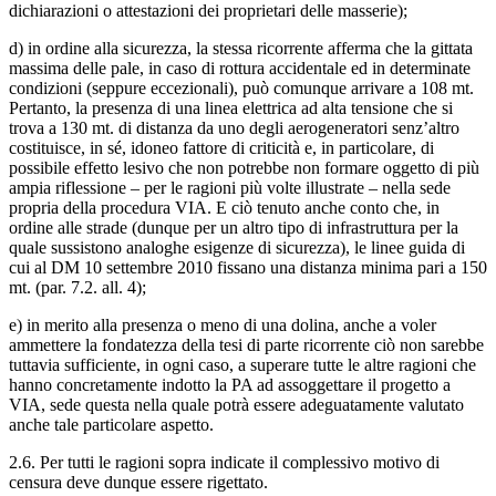
dichiarazioni o attestazioni dei proprietari delle masserie);
d) in ordine alla sicurezza, la stessa ricorrente afferma che la gittata
massima delle pale, in caso di rottura accidentale ed in determinate
condizioni (seppure eccezionali), può comunque arrivare a 108 mt.
Pertanto, la presenza di una linea elettrica ad alta tensione che si
trova a 130 mt. di distanza da uno degli aerogeneratori senz’altro
costituisce, in sé, idoneo fattore di criticità e, in particolare, di
possibile effetto lesivo che non potrebbe non formare oggetto di più
ampia riflessione – per le ragioni più volte illustrate – nella sede
propria della procedura VIA. E ciò tenuto anche conto che, in
ordine alle strade (dunque per un altro tipo di infrastruttura per la
quale sussistono analoghe esigenze di sicurezza), le linee guida di
cui al DM 10 settembre 2010 fissano una distanza minima pari a 150
mt. (par. 7.2. all. 4);
e) in merito alla presenza o meno di una dolina, anche a voler
ammettere la fondatezza della tesi di parte ricorrente ciò non sarebbe
tuttavia sufficiente, in ogni caso, a superare tutte le altre ragioni che
hanno concretamente indotto la PA ad assoggettare il progetto a
VIA, sede questa nella quale potrà essere adeguatamente valutato
anche tale particolare aspetto.
2.6. Per tutti le ragioni sopra indicate il complessivo motivo di
censura deve dunque essere rigettato.