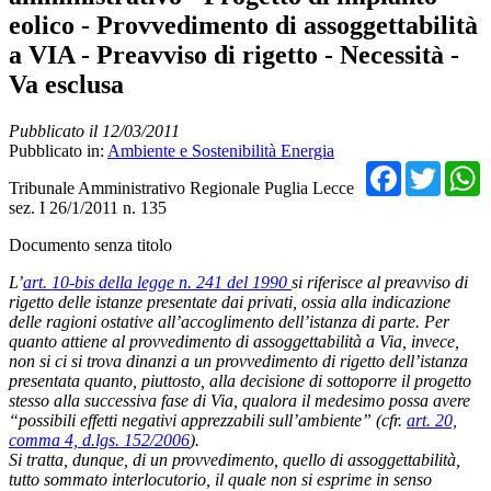
eolico - Provvedimento di assoggettabilità
a VIA - Preavviso di rigetto - Necessità -
Va esclusa
Pubblicato il 12/03/2011
Pubblicato in:
Ambiente e Sostenibilità Energia
Facebo
Twit
Tribunale Amministrativo Regionale Puglia Lecce
sez. I 26/1/2011 n. 135
Documento senza titolo
L’
art. 10-bis della legge n. 241 del 1990
si riferisce al preavviso di
rigetto delle istanze presentate dai privati, ossia alla indicazione
delle ragioni ostative all’accoglimento dell’istanza di parte. Per
quanto attiene al provvedimento di assoggettabilità a Via, invece,
non si ci si trova dinanzi a un provvedimento di rigetto dell’istanza
presentata quanto, piuttosto, alla decisione di sottoporre il progetto
stesso alla successiva fase di Via, qualora il medesimo possa avere
“possibili effetti negativi apprezzabili sull’ambiente” (cfr.
art. 20,
comma 4, d.lgs. 152/2006
).
Si tratta, dunque, di un provvedimento, quello di assoggettabilità,
tutto sommato interlocutorio, il quale non si esprime in senso