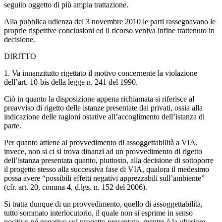
seguito oggetto di più ampia trattazione.
Alla pubblica udienza del 3 novembre 2010 le parti rassegnavano le
proprie rispettive conclusioni ed il ricorso veniva infine trattenuto in
decisione.
DIRITTO
1. Va innanzitutto rigettato il motivo concernente la violazione
dell’art. 10-bis della legge n. 241 del 1990.
Ciò in quanto la disposizione appena richiamata si riferisce al
preavviso di rigetto delle istanze presentate dai privati, ossia alla
indicazione delle ragioni ostative all’accoglimento dell’istanza di
parte.
Per quanto attiene al provvedimento di assoggettabilità a VIA,
invece, non si ci si trova dinanzi ad un provvedimento di rigetto
dell’istanza presentata quanto, piuttosto, alla decisione di sottoporre
il progetto stesso alla successiva fase di VIA, qualora il medesimo
possa avere “possibili effetti negativi apprezzabili sull’ambiente”
(cfr. art. 20, comma 4, d.lgs. n. 152 del 2006).
Si tratta dunque di un provvedimento, quello di assoggettabilità,
tutto sommato interlocutorio, il quale non si esprime in senso
positivo né negativo sul progetto presentato, mentre è la ulteriore