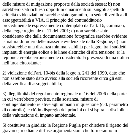
delle misure di mitigazione proposte dalla società stessa; b) non
sarebbero stati richiesti opportuni chiarimenti sui singoli aspetti di
criticità evidenziati, né sarebbe stato garantito, in sede di verifica di
assoggettabilità a VIA, il principio del contraddittorio
procedimentale espressamente contemplato dall’art. 16, comma 6,
della legge regionale n. 11 del 2001; c) non sarebbe stato
considerato che dalla documentazione fotografica sarebbe evidente
la natura di ruderi delle masserie evidenziate dalla Regione; d) non
sussisterebbe una distanza minima, stabilita per legge, tra i suddetti
impianti di energia eolica e le linee elettriche di alta tensione; e) la
regione avrebbe erroneamente considerato la presenza di una dolina
nell’area circostante;
2) violazione dell’art. 10-bis della legge n. 241 del 1990, dato che
non sarebbe stato dato avviso alla società ricorrente circa gli esiti
della verifica di assoggettabilità;
3) illegittimità del regolamento regionale n. 16 del 2006 nella parte
in cui verrebbero previste, nella sostanza, misure di
contingentamento relative agli impianti in questione (c.d. parametro
di controllo), e ciò in dispregio dei principi cui si ispira la disciplina
della valutazione di impatto ambientale.
Si costituiva in giudizio la Regione Puglia per chiedere il rigetto del
gravame, mediante diffuse argomentazioni che formeranno in