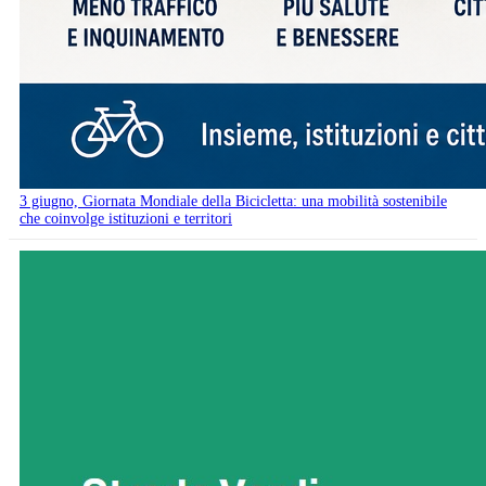
3 giugno, Giornata Mondiale della Bicicletta: una mobilità sostenibile
che coinvolge istituzioni e territori