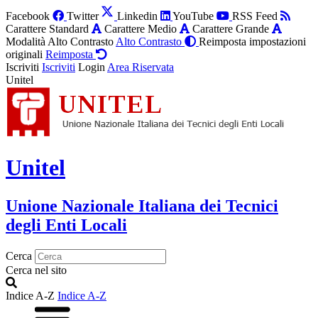
Facebook
Twitter
Linkedin
YouTube
RSS Feed
Carattere Standard
Carattere Medio
Carattere Grande
Modalità Alto Contrasto
Alto Contrasto
Reimposta impostazioni
originali
Reimposta
Iscriviti
Iscriviti
Login
Area Riservata
Unitel
Unitel
Unione Nazionale Italiana dei Tecnici
degli Enti Locali
Cerca
Cerca nel sito
Indice A-Z
Indice A-Z