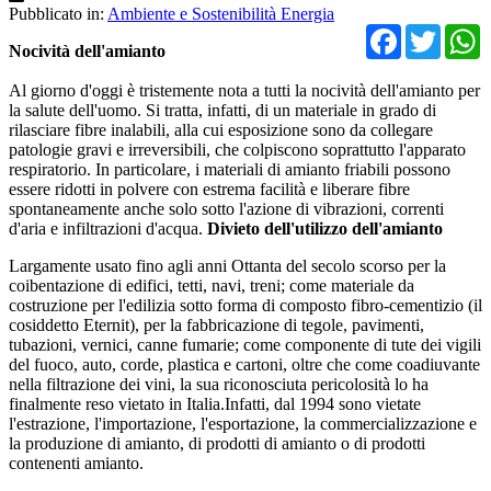
Pubblicato in:
Ambiente e Sostenibilità Energia
Facebo
Twit
Nocività dell'amianto
Al giorno d'oggi è tristemente nota a tutti la nocività dell'amianto per
la salute dell'uomo. Si tratta, infatti, di un materiale in grado di
rilasciare fibre inalabili, alla cui esposizione sono da collegare
patologie gravi e irreversibili, che colpiscono soprattutto l'apparato
respiratorio. In particolare, i materiali di amianto friabili possono
essere ridotti in polvere con estrema facilità e liberare fibre
spontaneamente anche solo sotto l'azione di vibrazioni, correnti
d'aria e infiltrazioni d'acqua.
Divieto dell'utilizzo dell'amianto
Largamente usato fino agli anni Ottanta del secolo scorso per la
coibentazione di edifici, tetti, navi, treni; come materiale da
costruzione per l'edilizia sotto forma di composto fibro-cementizio (il
cosiddetto Eternit), per la fabbricazione di tegole, pavimenti,
tubazioni, vernici, canne fumarie; come componente di tute dei vigili
del fuoco, auto, corde, plastica e cartoni, oltre che come coadiuvante
nella filtrazione dei vini, la sua riconosciuta pericolosità lo ha
finalmente reso vietato in Italia.Infatti, dal 1994 sono vietate
l'estrazione, l'importazione, l'esportazione, la commercializzazione e
la produzione di amianto, di prodotti di amianto o di prodotti
contenenti amianto.