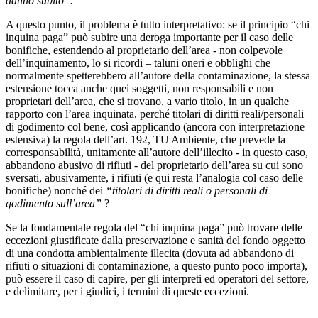
danno subito”.
A questo punto, il problema è tutto interpretativo: se il principio “chi
inquina paga” può subire una deroga importante per il caso delle
bonifiche, estendendo al proprietario dell’area - non colpevole
dell’inquinamento, lo si ricordi – taluni oneri e obblighi che
normalmente spetterebbero all’autore della contaminazione, la stessa
estensione tocca anche quei soggetti, non responsabili e non
proprietari dell’area, che si trovano, a vario titolo, in un qualche
rapporto con l’area inquinata, perché titolari di diritti reali/personali
di godimento col bene, così applicando (ancora con interpretazione
estensiva) la regola dell’art. 192, TU Ambiente, che prevede la
corresponsabilità, unitamente all’autore dell’illecito - in questo caso,
abbandono abusivo di rifiuti - del proprietario dell’area su cui sono
sversati, abusivamente, i rifiuti (e qui resta l’analogia col caso delle
bonifiche) nonché dei
“titolari di diritti reali o personali di
godimento sull’area”
?
Se la fondamentale regola del “chi inquina paga” può trovare delle
eccezioni giustificate dalla preservazione e sanità del fondo oggetto
di una condotta ambientalmente illecita (dovuta ad abbandono di
rifiuti o situazioni di contaminazione, a questo punto poco importa),
può essere il caso di capire, per gli interpreti ed operatori del settore,
e delimitare, per i giudici, i termini di queste eccezioni.