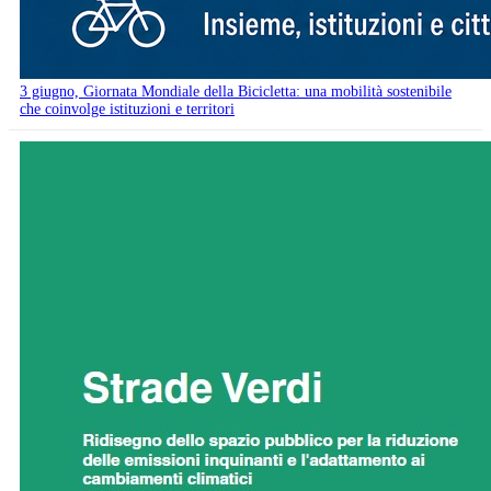
3 giugno, Giornata Mondiale della Bicicletta: una mobilità sostenibile
che coinvolge istituzioni e territori