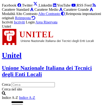
Facebook
Twitter
Linkedin
YouTube
RSS Feed
Carattere Standard
Carattere Medio
Carattere Grande
Modalità Alto Contrasto
Alto Contrasto
Reimposta impostazioni
originali
Reimposta
Iscriviti
Iscriviti
Login
Area Riservata
Unitel
Unitel
Unione Nazionale Italiana dei Tecnici
degli Enti Locali
Cerca
Cerca nel sito
Indice A-Z
Indice A-Z