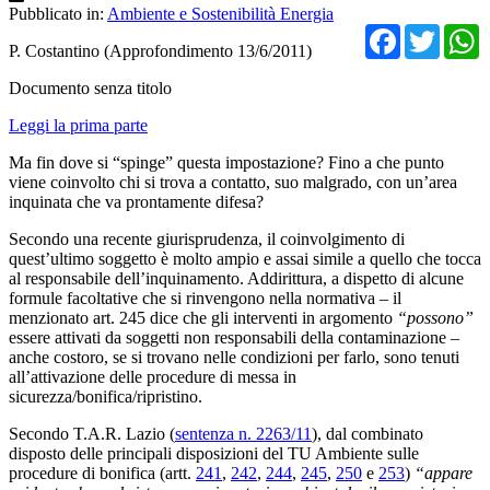
Pubblicato in:
Ambiente e Sostenibilità Energia
Facebo
Twit
P. Costantino (Approfondimento 13/6/2011)
Documento senza titolo
Leggi la prima parte
Ma fin dove si “spinge” questa impostazione? Fino a che punto
viene coinvolto chi si trova a contatto, suo malgrado, con un’area
inquinata che va prontamente difesa?
Secondo una recente giurisprudenza, il coinvolgimento di
quest’ultimo soggetto è molto ampio e assai simile a quello che tocca
al responsabile dell’inquinamento. Addirittura, a dispetto di alcune
formule facoltative che si rinvengono nella normativa – il
menzionato art. 245 dice che gli interventi in argomento
“possono”
essere attivati da soggetti non responsabili della contaminazione –
anche costoro, se si trovano nelle condizioni per farlo, sono tenuti
all’attivazione delle procedure di messa in
sicurezza/bonifica/ripristino.
Secondo T.A.R. Lazio (
sentenza n. 2263/11
), dal combinato
disposto delle principali disposizioni del TU Ambiente sulle
procedure di bonifica (artt.
241
,
242
,
244
,
245
,
250
e
253
)
“appare