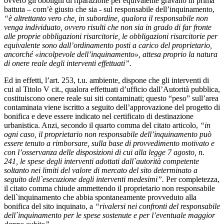
ovvero gli obblighi di riparazione per equivalente gravano in prima
battuta – com’è giusto che sia - sul responsabile dell’inquinamento,
“è altrettanto vero che, in subordine, qualora il responsabile non
venga individuato, ovvero risulti che non sia in grado di far fronte
alle proprie obbligazioni risarcitorie, le obbligazioni risarcitorie per
equivalente sono dall’ordinamento posti a carico del proprietario,
ancorché «incolpevole dell’inquinamento», attesa proprio la natura
di onere reale degli interventi effettuati”.
Ed in effetti, l’art. 253, t.u. ambiente, dispone che gli interventi di
cui al Titolo V cit., qualora effettuati d’ufficio dall’Autorità pubblica,
costituiscono onere reale sui siti contaminati; questo “peso” sull’area
contaminata viene iscritto a seguito dell’approvazione del progetto di
bonifica e deve essere indicato nel certificato di destinazione
urbanistica. Anzi, secondo il quarto comma del citato articolo,
“
in
ogni caso, il proprietario non responsabile dell’inquinamento può
essere tenuto a rimborsare, sulla base di provvedimento motivato e
con l’osservanza delle disposizioni di cui alla legge 7 agosto, n.
241, le spese degli interventi adottati dall`autorità competente
soltanto nei limiti del valore di mercato del sito determinato a
seguito dell`esecuzione degli interventi medesimi”.
Per completezza,
il citato comma chiude ammettendo il proprietario non responsabile
dell`inquinamento che abbia spontaneamente provveduto alla
bonifica del sito inquinato, a
“rivalersi nei confronti del responsabile
dell`inquinamento per le spese sostenute e per l’eventuale maggior