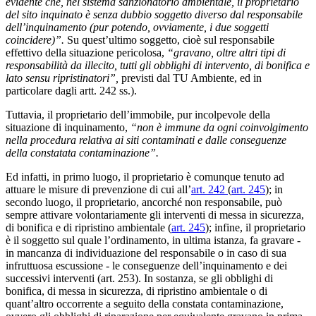
evidente che, nel sistema sanzionatorio ambientale, il proprietario
del sito inquinato è senza dubbio soggetto diverso dal responsabile
dell’inquinamento (pur potendo, ovviamente, i due soggetti
coincidere)”.
Su quest’ultimo soggetto, cioè sul responsabile
effettivo della situazione pericolosa,
“gravano, oltre altri tipi di
responsabilità da illecito, tutti gli obblighi di intervento, di bonifica e
lato sensu ripristinatori”,
previsti dal TU Ambiente, ed in
particolare dagli artt. 242 ss.).
Tuttavia, il proprietario dell’immobile, pur incolpevole della
situazione di inquinamento,
“non è immune da ogni coinvolgimento
nella procedura relativa ai siti contaminati e dalle conseguenze
della constatata contaminazione”.
Ed infatti, in primo luogo, il proprietario è comunque tenuto ad
attuare le misure di prevenzione di cui all’
art. 242
(
art. 245
); in
secondo luogo, il proprietario, ancorché non responsabile, può
sempre attivare volontariamente gli interventi di messa in sicurezza,
di bonifica e di ripristino ambientale (
art. 245
); infine, il proprietario
è il soggetto sul quale l’ordinamento, in ultima istanza, fa gravare -
in mancanza di individuazione del responsabile o in caso di sua
infruttuosa escussione - le conseguenze dell’inquinamento e dei
successivi interventi (art. 253). In sostanza, se gli obblighi di
bonifica, di messa in sicurezza, di ripristino ambientale o di
quant’altro occorrente a seguito della constata contaminazione,