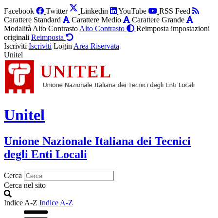
Facebook
Twitter
Linkedin
YouTube
RSS Feed
Carattere Standard
Carattere Medio
Carattere Grande
Modalità Alto Contrasto
Alto Contrasto
Reimposta impostazioni
originali
Reimposta
Iscriviti
Iscriviti
Login
Area Riservata
Unitel
Unitel
Unione Nazionale Italiana dei Tecnici
degli Enti Locali
Cerca
Cerca nel sito
Indice A-Z
Indice A-Z