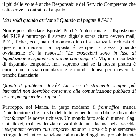
il più delle volte è anche Responsabile del Servizio Competente che
sottoscrive il contratto di appalto.
Ma i soldi quando arrivano? Quando mi pagate il SAL?
Non è possibile dare risposte! Perché l’unico canale a disposizione
del RUP è purtroppo il sistema digitale sopra citato ovvero mail,
PEC, Ticket, ecc., ma nel momento in cui si avanza la richiesta di
queste informazioni la risposta è sempre la stessa (quando
ovviamente c’è la risposta): “
Le erogazioni sono in fase di
liquidazione e seguono un ordine cronologico”.
Ma, in un contesto
di risparmio temporale, non sapremo mai se la nostra pratica è
corretta nella sua compilazione e quindi idonea per ricevere la
tranche finanziaria.
Quindi il problema dov’è? La serie di strumenti sempre più
interattivi non dovrebbe consentire alla comunicazione pubblica di
essere più efficiente e rapida?
Purtroppo, no! Manca, in gergo moderno, il
front-office
; manca
l’interlocutore che in via del tutto generale potrebbe e dovrebbe
“
confortare
” le nostre richieste. Un mondo fatto solo di numeri, flag,
slot, ticket, mail evidenzia senza dubbio una lacuna nella vecchia
“
telefonata
” ovvero “
un rapporto umano
”. Forse ciò può sembrare
retrogrado ed anticonvenzionale al mondo d’oggi, ma probabilmente