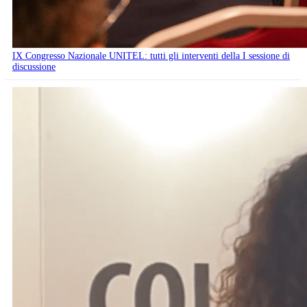
IX Congresso Nazionale UNITEL: tutti gli interventi della I sessione di
discussione