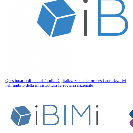
Questionario di maturità sulla Digitalizzazione dei processi autorizzativi
nell’ambito della infrastruttura ferroviaria nazionale