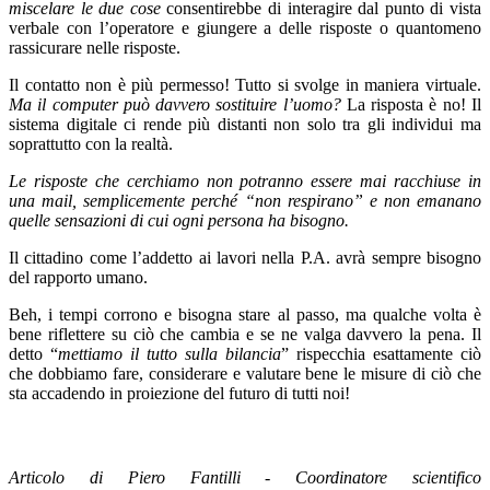
miscelare le due cose
consentirebbe di interagire dal punto di vista
verbale con l’operatore e giungere a delle risposte o quantomeno
rassicurare nelle risposte.
Il contatto non è più permesso! Tutto si svolge in maniera virtuale.
Ma il computer può davvero sostituire l’uomo?
La risposta è no! Il
sistema digitale ci rende più distanti non solo tra gli individui ma
soprattutto con la realtà.
Le risposte che cerchiamo non potranno essere mai racchiuse in
una mail, semplicemente perché “non respirano” e non emanano
quelle sensazioni di cui ogni persona ha bisogno.
Il cittadino come l’addetto ai lavori nella P.A. avrà sempre bisogno
del rapporto umano.
Beh, i tempi corrono e bisogna stare al passo, ma qualche volta è
bene riflettere su ciò che cambia e se ne valga davvero la pena. Il
detto “
mettiamo il tutto sulla bilancia
” rispecchia esattamente ciò
che dobbiamo fare, considerare e valutare bene le misure di ciò che
sta accadendo in proiezione del futuro di tutti noi!
Articolo di Piero Fantilli -
Coordinatore scientifico