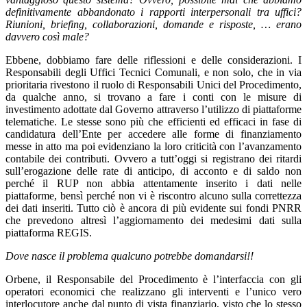
definitivamente abbandonato i rapporti interpersonali tra uffici?
Riunioni, briefing, collaborazioni, domande e risposte, … erano
davvero così male?
Ebbene, dobbiamo fare delle riflessioni e delle considerazioni. I
Responsabili degli Uffici Tecnici Comunali, e non solo, che in via
prioritaria rivestono il ruolo di Responsabili Unici del Procedimento,
da qualche anno, si trovano a fare i conti con le misure di
investimento adottate dal Governo attraverso l’utilizzo di piattaforme
telematiche. Le stesse sono più che efficienti ed efficaci in fase di
candidatura dell’Ente per accedere alle forme di finanziamento
messe in atto ma poi evidenziano la loro criticità con l’avanzamento
contabile dei contributi. Ovvero a tutt’oggi si registrano dei ritardi
sull’erogazione delle rate di anticipo, di acconto e di saldo non
perché il RUP non abbia attentamente inserito i dati nelle
piattaforme, bensì perché non vi è riscontro alcuno sulla correttezza
dei dati inseriti. Tutto ciò è ancora di più evidente sui fondi PNRR
che prevedono altresì l’aggiornamento dei medesimi dati sulla
piattaforma REGIS.
Dove nasce il problema qualcuno potrebbe domandarsi!!
Orbene, il Responsabile del Procedimento è l’interfaccia con gli
operatori economici che realizzano gli interventi e l’unico vero
interlocutore anche dal punto di vista finanziario, visto che lo stesso