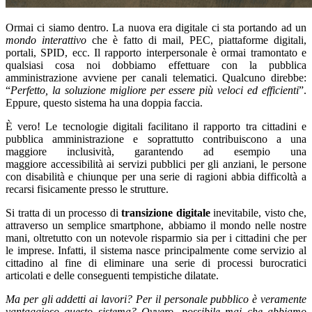
Ormai ci siamo dentro. La nuova era digitale ci sta portando ad un
mondo interattivo
che è fatto di mail, PEC, piattaforme digitali,
portali, SPID, ecc. Il rapporto interpersonale è ormai tramontato e
qualsiasi cosa noi dobbiamo effettuare con la pubblica
amministrazione avviene per canali telematici. Qualcuno direbbe:
“
Perfetto, la soluzione migliore per essere più veloci ed efficienti
”.
Eppure, questo sistema ha una doppia faccia.
È vero! Le tecnologie digitali facilitano il rapporto tra cittadini e
pubblica amministrazione e soprattutto contribuiscono a una
maggiore inclusività, garantendo ad esempio una
maggiore accessibilità ai servizi pubblici per gli anziani, le persone
con disabilità e chiunque per una serie di ragioni abbia difficoltà a
recarsi fisicamente presso le strutture.
Si tratta di un processo di
transizione digitale
inevitabile, visto che,
attraverso un semplice smartphone, abbiamo il mondo nelle nostre
mani, oltretutto con un notevole risparmio sia per i cittadini che per
le imprese. Infatti, il sistema nasce principalmente come servizio al
cittadino al fine di eliminare una serie di processi burocratici
articolati e delle conseguenti tempistiche dilatate.
Ma per gli addetti ai lavori? Per il personale pubblico è veramente
vantaggioso questo sistema? Ovvero, possibile mai che abbiamo