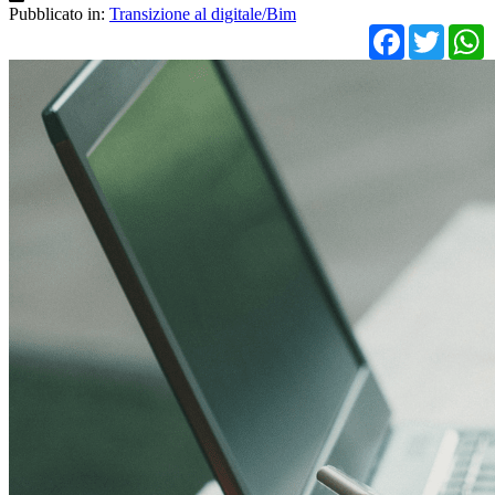
Pubblicato in:
Transizione al digitale/Bim
Facebo
Twit