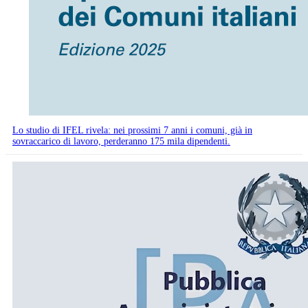
Lo studio di IFEL rivela: nei prossimi 7 anni i comuni, già in
sovraccarico di lavoro, perderanno 175 mila dipendenti.