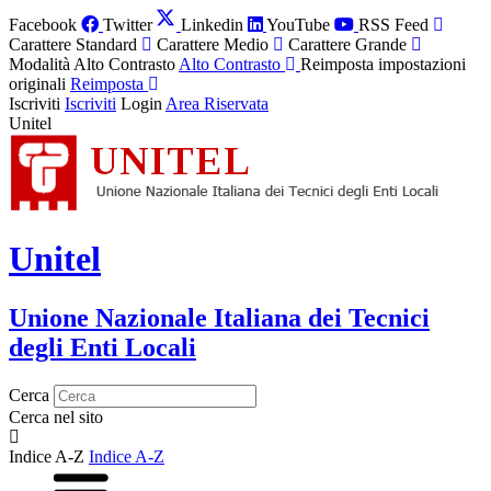
Facebook
Twitter
Linkedin
YouTube
RSS Feed
Carattere Standard
Carattere Medio
Carattere Grande
Modalità Alto Contrasto
Alto Contrasto
Reimposta impostazioni
originali
Reimposta
Iscriviti
Iscriviti
Login
Area Riservata
Unitel
Unitel
Unione Nazionale Italiana dei Tecnici
degli Enti Locali
Cerca
Cerca nel sito
Indice A-Z
Indice A-Z