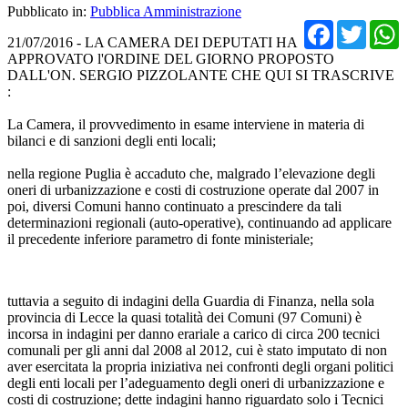
Pubblicato in:
Pubblica Amministrazione
Facebo
Twit
21/07/2016 - LA CAMERA DEI DEPUTATI HA
APPROVATO l'ORDINE DEL GIORNO PROPOSTO
DALL'ON. SERGIO PIZZOLANTE CHE QUI SI TRASCRIVE
:
La Camera, il provvedimento in esame interviene in materia di
bilanci e di sanzioni degli enti locali;
nella regione Puglia è accaduto che, malgrado l’elevazione degli
oneri di urbanizzazione e costi di costruzione operate dal 2007 in
poi, diversi Comuni hanno continuato a prescindere da tali
determinazioni regionali (auto-operative), continuando ad applicare
il precedente inferiore parametro di fonte ministeriale;
tuttavia a seguito di indagini della Guardia di Finanza, nella sola
provincia di Lecce la quasi totalità dei Comuni (97 Comuni) è
incorsa in indagini per danno erariale a carico di circa 200 tecnici
comunali per gli anni dal 2008 al 2012, cui è stato imputato di non
aver esercitata la propria iniziativa nei confronti degli organi politici
degli enti locali per l’adeguamento degli oneri di urbanizzazione e
costi di costruzione; dette indagini hanno riguardato solo i Tecnici