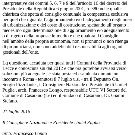
interpretative dei commi 5, 6, 7 e 9 dell’articolo 16 del decreto del
Presidente della Repubblica 6 giugno 2001, n. 380 nelle quali si
chiarisca che spetta al consiglio comunale la competenza esclusiva
per quel che riguarda l’aggiornamento e/o l’adeguamento degli oneri
di urbanizzazione e del costo di costruzione, spettando all’organo
medesimo ogni determinazione di aggiornamento e/o adeguamento
o di rigetto della proposte in merito e che qualora il Consiglio,
nell’ambito della propria autonomia, non si pronunci o non ritenga
di pronunciarsi, non sono addebitabili responsabilità agli organi
gestionali dell’ente.
Lq questione, accaduta per quasi tutti i Comuni della Provincia di
Lecce e conosciuta sin dal 2012 e che ora potrebbe avviarsi verso
soluzioni più adeguate , è stata posta ed esaminata durante un
incontro a Roma - tenutosi il 7 luglio u.s. - tra il Deputato On.
Sergio Pizzolante , il Consigliere Nazionale e Presidente di Unitel
Puglia , arch. Francesco Longo, responsabile UTC VI Settore del
Comune di Casarano (Le) ed il Sindaco di Casarano, Dr. Gianni
Stefano.
21 luglio 2016
Il Consigliere Nazionale e Presidente Unitel Puglia
arch. Francesco Longo