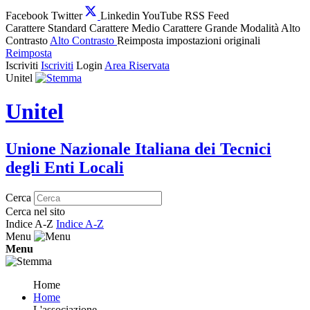
Facebook
Twitter
Linkedin
YouTube
RSS Feed
Carattere Standard
Carattere Medio
Carattere Grande
Modalità Alto
Contrasto
Alto Contrasto
Reimposta impostazioni originali
Reimposta
Iscriviti
Iscriviti
Login
Area Riservata
Unitel
Unitel
Unione Nazionale Italiana dei Tecnici
degli Enti Locali
Cerca
Cerca nel sito
Indice A-Z
Indice A-Z
Menu
Menu
Home
Home
L'associazione