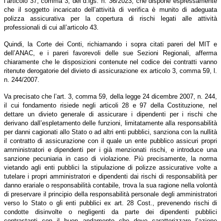
l’articolo 37, comma 3, del d.lgs. n. 36/2023, che dispone espressamente
che il soggetto incaricato dell’attività di verifica è munito di adeguata
polizza assicurativa per la copertura di rischi legati alle attività
professionali di cui all’articolo 43.
Quindi, la Corte dei Conti, richiamando i sopra citati pareri del MIT e
dell’ANAC, e i pareri favorevoli delle sue Sezioni Regionali, afferma
chiaramente che le disposizioni contenute nel codice dei contratti vanno
ritenute derogatorie del divieto di assicurazione ex articolo 3, comma 59, l.
n. 244/2007.
Va precisato che l’art. 3, comma 59, della legge 24 dicembre 2007, n. 244,
il cui fondamento risiede negli articoli 28 e 97 della Costituzione, nel
dettare un divieto generale di assicurare i dipendenti per i rischi che
derivano dall’espletamento delle funzioni, limitatamente alla responsabilità
per danni cagionati allo Stato o ad altri enti pubblici, sanziona con la nullità
il contratto di assicurazione con il quale un ente pubblico assicuri propri
amministratori e dipendenti per i già menzionati rischi, e introduce una
sanzione pecuniaria in caso di violazione. Più precisamente, la norma
vietando agli enti pubblici la stipulazione di polizze assicurative volte a
tutelare i propri amministratori e dipendenti dai rischi di responsabilità per
danno erariale o responsabilità contabile, trova la sua ragione nella volontà
di preservare il principio della responsabilità personale degli amministratori
verso lo Stato o gli enti pubblici ex art. 28 Cost., prevenendo rischi di
condotte disinvolte o negligenti da parte dei dipendenti pubblici
contrastanti con il buon andamento che deve caratterizzare l’azione