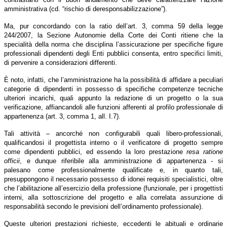
amministrativa (cd. “rischio di deresponsabilizzazione”).
Ma, pur concordando con la ratio dell’art. 3, comma 59 della legge
244/2007, la Sezione Autonomie della Corte dei Conti ritiene che la
specialità della norma che disciplina l’assicurazione per specifiche figure
professionali dipendenti degli Enti pubblici consenta, entro specifici limiti,
di pervenire a considerazioni differenti.
È noto, infatti, che l’amministrazione ha la possibilità di affidare a peculiari
categorie di dipendenti in possesso di specifiche competenze tecniche
ulteriori incarichi, quali appunto la redazione di un progetto o la sua
verificazione, affiancandoli alle funzioni afferenti al profilo professionale di
appartenenza (art. 3, comma 1, all. I.7).
Tali attività – ancorché non configurabili quali libero-professionali,
qualificandosi il progettista interno o il verificatore di progetto sempre
come dipendenti pubblici, ed essendo la loro prestazione
resa ratione
officii
, e dunque riferibile alla amministrazione di appartenenza - si
palesano come professionalmente qualificate e, in quanto tali,
presuppongono il necessario possesso di idonei requisiti specialistici, oltre
che l’abilitazione all’esercizio della professione (funzionale, per i progettisti
interni, alla sottoscrizione del progetto e alla correlata assunzione di
responsabilità secondo le previsioni dell’ordinamento professionale).
Queste ulteriori prestazioni richieste, eccedenti le abituali e ordinarie