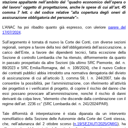
stazione appaltante nell’ambito del "quadro economico dell’opera o
del lavoro" oggetto di progettazione, anche le spese di cui all’art. 45
comma 7 lett. c del codice relative "alla copertura degli oneri di
assicurazione obbligatoria del personale"
».
L’ANAC ha poi ribadito quanto già espresso, con uleriore
parere del
17/07/2024
.
Sull’argomento è tornata di nuovo la Corte dei Conti, con diverse sezioni
regionali, sempre a favore della tesi dell’obbligatorietà dell’assicurazione, a
carico dell’Ente, a favore dei dipendenti tecnici, fatta eccezione della
Sezione di controllo Lombardia che ha ritenuto, difformemente da quanto
in passato prospettato da altre Sezioni (da ultimo SRC Piemonte, del. n.
89/2023 e SRC Emilia-Romagna, del. n. 108/2024), che il nuovo Codice
dei contratti pubblici abbia introdotto una normativa derogatoria del divieto
di assicurazione di cui all’articolo 3, comma 59, l. n. 244/2007, tale da
consentire la possibilità, per l’amministrazione, con riferimento all’attività
dei progettisti e i verificatori di progetto, di coprire il rischio del danno che
essi possano provocare all’amministrazione, nonché il rischio di danni
derivanti da colpa lieve, “elemento che discende dalla combinazione con il
regime dell’art. 2236 cc” (SRC Lombardia del. n. 241/2024/PAR).
Tale difformità di interpretazione è stata dipanata da un intervento
nomofilattico della Sezione delle Autonomie della Corte dei Conti stessa,
che, nell’adunanza del 2 ottobre scorso (
n.19/SEZAUT/2025/QMIG
), ha