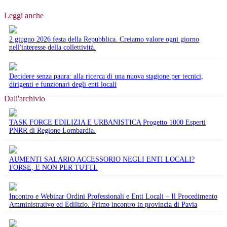
Leggi anche
2 giugno 2026 festa della Repubblica. Creiamo valore ogni giorno
nell'interesse della collettività.
Decidere senza paura: alla ricerca di una nuova stagione per tecnici,
dirigenti e funzionari degli enti locali
Dall'archivio
TASK FORCE EDILIZIA E URBANISTICA Progetto 1000 Esperti
PNRR di Regione Lombardia.
AUMENTI SALARIO ACCESSORIO NEGLI ENTI LOCALI?
FORSE, E NON PER TUTTI.
Incontro e Webinar Ordini Professionali e Enti Locali – Il Procedimento
Amministrativo ed Edilizio. Primo incontro in provincia di Pavia