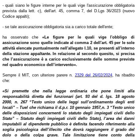
- quali siano le figure interne per le quali vige l'assicurazione obbligatoria
prevista dalla lett. c), de
ll'art. 45, comma 7, del D.Lg
s
36/2023
(nuovo
Codice appalti);
- se tale assicurazione obbligatoria sia a carico totale dell'ente;
ha osservato che
«Le figure per le quali vige l'obbligo di
assicurazione sono quelle indicate al comma 2 dell'art. 45 per le sole
attività elencate puntualmente nell'allegato I.10, se presenti all'interno
della stazione appaltante. In relazione al secondo quesito, si precisa
che l’assicurazione è a carico esclusivamente delle somme previste
nel quadro economico dell’intervento».
Sempre il MIT, con ulteriore parere n.
2329 del 26/02/2024
, ha ribadito
che:
«Si premette che nella legge ordinaria che pone limiti alla
responsabilità diretta dei funzionari (art. 93 del d. lgs. 18 agosto
2000, n. 267 “Testo unico delle leggi sull’ordinamento degli enti
locali” – Tuel che richiama il d.p.r. 10 gennaio 1957,n. 3 “Testo unico
delle disposizioni concernenti lo statuto degli impiegati civili dello
Stato” – Statuto degli impiegati civili dello Stato), l’area dei danni
imputabili al dipendente pubblico è definita facendo riferimento alla
soglia psicologica dell’illecito che dovrà raggiungere il grado del
dolo o della colpa grave. Tale limitazione tiene conto della