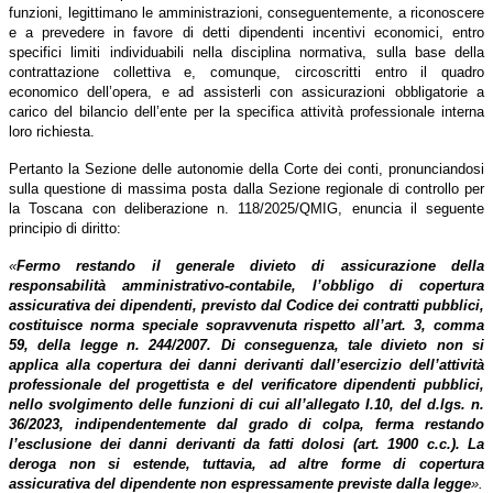
funzioni, legittimano le amministrazioni, conseguentemente, a riconoscere
e a prevedere in favore di detti dipendenti incentivi economici, entro
specifici limiti individuabili nella disciplina normativa, sulla base della
contrattazione collettiva e, comunque, circoscritti entro il quadro
economico dell’opera, e ad assisterli con assicurazioni obbligatorie a
carico del bilancio dell’ente per la specifica attività professionale interna
loro richiesta.
Pertanto la Sezione delle autonomie della Corte dei conti, pronunciandosi
sulla questione di massima posta dalla Sezione regionale di controllo per
la Toscana con deliberazione n. 118/2025/QMIG, enuncia il seguente
principio di diritto:
«
Fermo restando il generale divieto di assicurazione della
responsabilità amministrativo-contabile, l’obbligo di copertura
assicurativa dei dipendenti, previsto dal Codice dei contratti pubblici,
costituisce norma speciale sopravvenuta rispetto all’art. 3, comma
59, della legge n. 244/2007. Di conseguenza, tale divieto non si
applica alla copertura dei danni derivanti dall’esercizio dell’attività
professionale del progettista e del verificatore dipendenti pubblici,
nello svolgimento delle funzioni di cui all’allegato I.10, del d.lgs. n.
36/2023, indipendentemente dal grado di colpa, ferma restando
l’esclusione dei danni derivanti da fatti dolosi (art. 1900 c.c.). La
deroga non si estende, tuttavia, ad altre forme di copertura
assicurativa del dipendente non espressamente previste dalla legge
».