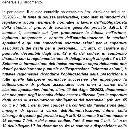
generale sull’argomento.
In particolare, il giudice contabile ha osservato (tra l’altro) che nel d.lgs.
36/2023
«
…in tema di polizze assicurative, sono stati reintrodotti dal
legislatore alcuni riferimenti normativi a favore dell’obbligatorietà
della stipula: il primo, di carattere generale, previsto dall’art. 2
comma 4, secondo cui "per promuovere la fiducia nell'azione,
legittima, trasparente e corretta dell'amministrazione, le stazioni
appaltanti e gli enti concedenti adottano azioni per la copertura
assicurativa dei rischi per il personale......."; altri, di carattere più
puntuale, desumibili dagli artt. 42 e 45 del codice, in combinato
disposto con la regolamentazione di dettaglio degli allegati I.7 e I.10.
Sebbene la formulazione dell’inciso normativo sopra richiamato non
risulti particolarmente puntuale nell’espressione "adottano azioni", è
tuttavia ragionevole ricondurre l’obbligatorietà della prescrizione a
tutte quelle fattispecie normative successive che impongono la
sottoscrizione di polizze assicurative con oneri a carico della
stazione appaltante». Inoltre, «l’art. 45 del d.lgs. 36/2023, disponendo
che una parte degli incentivi debba essere utilizzata "per la copertura
degli oneri di assicurazione obbligatoria del personale" (cfr. art. 45
co. 5 e 7 lett. c del nuovo codice), ha confermato l’assunzione degli
impegni di spesa a carico dell’Amministrazione. Infine, sulla
falsariga di quanto già previsto dagli artt. 42 comma 5 ultimo inciso e
45 comma 7 lett. c del nuovo codice, l’art. 5 comma 1 lett. "e" n.ro
10 dell’allegato I.7 ha ricompreso, fra le somme a disposizione della