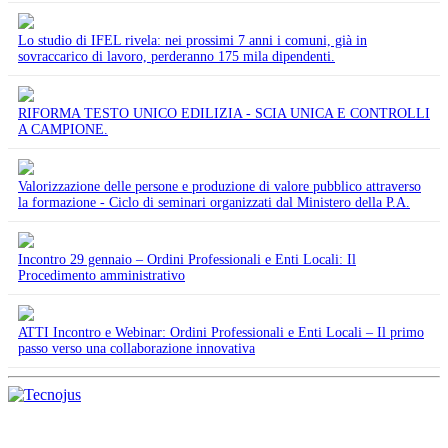
Lo studio di IFEL rivela: nei prossimi 7 anni i comuni, già in
sovraccarico di lavoro, perderanno 175 mila dipendenti.
RIFORMA TESTO UNICO EDILIZIA - SCIA UNICA E CONTROLLI
A CAMPIONE.
Valorizzazione delle persone e produzione di valore pubblico attraverso
la formazione - Ciclo di seminari organizzati dal Ministero della P.A.
Incontro 29 gennaio – Ordini Professionali e Enti Locali: Il
Procedimento amministrativo
ATTI Incontro e Webinar: Ordini Professionali e Enti Locali – Il primo
passo verso una collaborazione innovativa