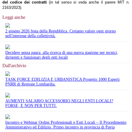
del codice dei contratti
(in tal senso si veda anche il parere MIT n.
2163/2023).
Leggi anche
2 giugno 2026 festa della Repubblica. Creiamo valore ogni giorno
nell'interesse della collettività.
Decidere senza paura: alla ricerca di una nuova stagione per tecnici,
dirigenti e funzionari degli enti locali
Dall'archivio
TASK FORCE EDILIZIA E URBANISTICA Progetto 1000 Esperti
PNRR di Regione Lombardia.
AUMENTI SALARIO ACCESSORIO NEGLI ENTI LOCALI?
FORSE, E NON PER TUTTI.
Incontro e Webinar Ordini Professionali e Enti Locali – Il Procedimento
Amministrativo ed Edilizio. Primo incontro in provincia di Pavia