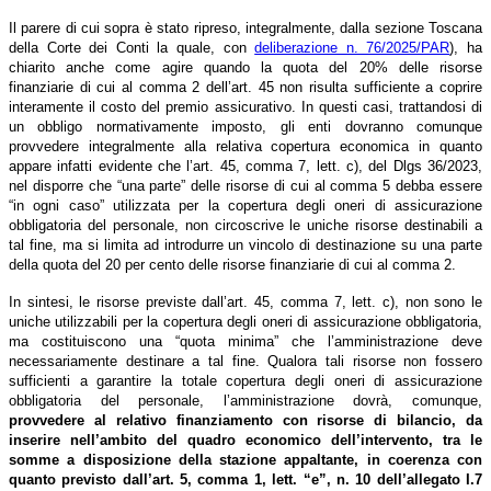
Il parere di cui sopra è stato ripreso, integralmente, dalla sezione Toscana
della Corte dei Conti la quale, con
deliberazione n. 76/2025/PAR
), ha
chiarito anche come agire quando la quota del 20% delle risorse
finanziarie di cui al comma 2 dell’art. 45 non risulta sufficiente a coprire
interamente il costo del premio assicurativo. In questi casi, trattandosi di
un obbligo normativamente imposto, gli enti dovranno comunque
provvedere integralmente alla relativa copertura economica in quanto
appare infatti evidente che l’art. 45, comma 7, lett. c), del Dlgs 36/2023,
nel disporre che “una parte” delle risorse di cui al comma 5 debba essere
“in ogni caso” utilizzata per la copertura degli oneri di assicurazione
obbligatoria del personale, non circoscrive le uniche risorse destinabili a
tal fine, ma si limita ad introdurre un vincolo di destinazione su una parte
della quota del 20 per cento delle risorse finanziarie di cui al comma 2.
In sintesi, le risorse previste dall’art. 45, comma 7, lett. c), non sono le
uniche utilizzabili per la copertura degli oneri di assicurazione obbligatoria,
ma costituiscono una “quota minima” che l’amministrazione deve
necessariamente destinare a tal fine. Qualora tali risorse non fossero
sufficienti a garantire la totale copertura degli oneri di assicurazione
obbligatoria del personale, l’amministrazione dovrà, comunque,
provvedere al relativo finanziamento con risorse di bilancio, da
inserire nell’ambito del quadro economico dell’intervento, tra le
somme a disposizione della stazione appaltante, in coerenza con
quanto previsto dall’art. 5, comma 1, lett. “e”, n. 10 dell’allegato I.7