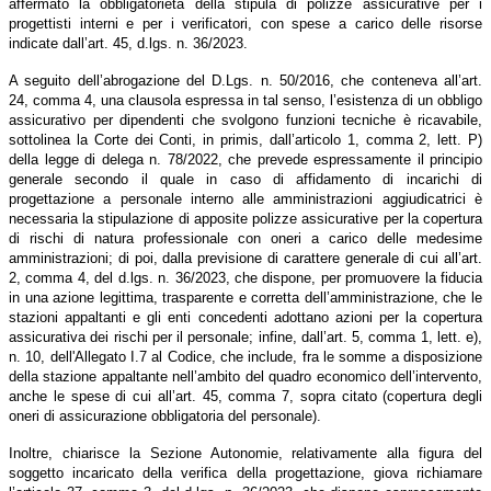
affermato la obbligatorietà della stipula di polizze assicurative per i
progettisti interni e per i verificatori, con spese a carico delle risorse
indicate dall’art. 45, d.lgs. n. 36/2023.
A seguito dell’abrogazione del
D
.
L
gs. n. 50/2016, che conteneva all’art.
24, comma 4, una clausola espressa in tal senso, l’esistenza di un obbligo
assicurativo per dipendenti che svolgono funzioni tecniche è ricavabile,
sottolinea la Corte dei Conti, in primis, dall’articolo 1, comma 2, lett. P)
della legge di delega n. 78/2022, che prevede espressamente il principio
generale secondo il quale in caso di affidamento di incarichi di
progettazione a personale interno alle amministrazioni aggiudicatrici è
necessaria la stipulazione di apposite polizze assicurative per la copertura
di rischi di natura professionale con oneri a carico delle medesime
amministrazioni; di poi, dalla previsione di carattere generale di cui all’art.
2, comma 4, del d.lgs. n. 36/2023, che dispone, per promuovere la fiducia
in una azione legittima, trasparente e corretta dell’amministrazione, che le
stazioni appaltanti e gli enti concedenti adottano azioni per la copertura
assicurativa dei rischi per il personale; infine, dall’art. 5, comma 1, lett. e),
n. 10, dell'Allegato I.7 al Codice, che include, fra le somme a disposizione
della stazione appaltante nell’ambito del quadro economico dell’intervento,
anche le spese di cui all’art. 45, comma 7, sopra citato (copertura degli
oneri di assicurazione obbligatoria del personale).
Inoltre, chiarisce la Sezione Autonomie, relativamente alla figura del
soggetto incaricato della verifica della progettazione, giova richiamare