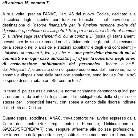
all’articolo 15, comma 7
».
A sua volta, precisa l’ANAC, l’art. 45 del nuovo Codice, dedicato alla
disciplina degli incentivi per funzioni tecniche - nel prevedere la
destinazione di “
risorse finanziarie per le funzioni tecniche svolte dai
dipendenti specificate nell’allegato I.10 e per le finalità indicate al comma
5, a valere sugli stanziamenti di cui al comma 1
” [ossia gli stanziamenti
previsti per le singole procedure di affidamento negli stati di previsione
della spesa o nei bilanci delle stazioni appaltanti e degli enti concedenti] -
stabilisce al comma 7, lett. c), che
«.
.. una parte delle risorse di cui al
comma 5 è in ogni caso utilizzata:
[…]
c) per la copertura degli oneri
di assicurazione obbligatoria del personale
».
Inoltre all’art.5,
dell’Allegato I.7, è previsto che nel quadro economico dell’intervento, tra le
somme a disposizione della stazione appaltante, sono incluse (tra l’altro)
le spese di cui al citato art. 45, commi 6 e 7.
In tema di polizze assicurative, le norme richiamate depongono quindi per
la conferma, da parte dal legislatore, dell’obbligatorietà della stipula delle
stesse per i progettisti interni, con spese a carico delle risorse indicate
dall’art. 45 del Codice.
Quanto sopra, sottolinea l’ANAC, trova conforto nell’avviso espresso dalla
Corte dei conti (Sez. reg. controllo Piemonte, Deliberazione n.
89/2023/SRCPIE/PAR) che, seppure afferente alle polizze professionali
per la verifica della progettazione, costituisce un orientamento di carattere