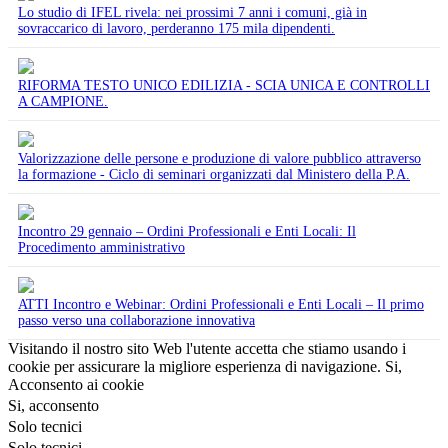
Lo studio di IFEL rivela: nei prossimi 7 anni i comuni, già in
sovraccarico di lavoro, perderanno 175 mila dipendenti.
RIFORMA TESTO UNICO EDILIZIA - SCIA UNICA E CONTROLLI
A CAMPIONE.
Valorizzazione delle persone e produzione di valore pubblico attraverso
la formazione - Ciclo di seminari organizzati dal Ministero della P.A.
Incontro 29 gennaio – Ordini Professionali e Enti Locali: Il
Procedimento amministrativo
ATTI Incontro e Webinar: Ordini Professionali e Enti Locali – Il primo
passo verso una collaborazione innovativa
Visitando il nostro sito Web l'utente accetta che stiamo usando i
cookie per assicurare la migliore esperienza di navigazione.
Si,
Acconsento ai cookie
Si, acconsento
Solo tecnici
Solo tecnici