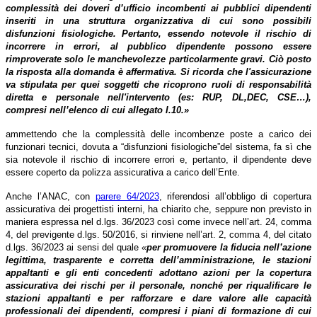
complessità dei doveri d’ufficio incombenti ai pubblici dipendenti
inseriti in una struttura organizzativa di cui sono possibili
disfunzioni fisiologiche. Pertanto, essendo notevole il rischio di
incorrere in errori, al pubblico dipendente possono essere
rimproverate solo le manchevolezze particolarmente gravi. Ciò posto
la risposta alla domanda è affermativa. Si ricorda che l'assicurazione
va stipulata per quei soggetti che ricoprono ruoli di responsabilità
diretta e personale nell'intervento (es: RUP, DL,DEC, CSE…),
compresi nell’elenco di cui allegato I.10.»
ammettendo che la complessità delle incombenze poste a carico dei
funzionari tecnici, dovuta a “disfunzioni fisiologiche”del sistema, fa sì che
sia notevole il rischio di incorrere errori e, pertanto, il dipendente deve
essere coperto da polizza assicurativa a carico dell’Ente.
Anche
l’ANAC, con
parere 64/2023
, riferendosi all’obbligo di copertura
assicurativa dei progettisti interni,
ha chiarito
che, seppure non previsto in
maniera espressa nel d.lgs. 36/2023 così come invece nell’art. 24, comma
4, del previgente d.lgs. 50/2016, si rinviene nell’art. 2, comma 4, del citato
d.lgs. 36/2023 ai sensi del quale
«
per promuovere la fiducia nell’azione
legittima, trasparente e corretta dell’amministrazione, le stazioni
appaltanti e gli enti concedenti adottano azioni per la copertura
assicurativa dei rischi per il personale, nonché per riqualificare le
stazioni appaltanti e per rafforzare e dare valore alle capacità
professionali dei dipendenti, compresi i piani di formazione di cui