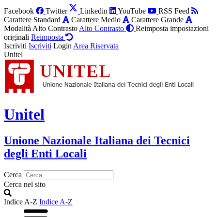
Facebook
Twitter
Linkedin
YouTube
RSS Feed
Carattere Standard
Carattere Medio
Carattere Grande
Modalità Alto Contrasto
Alto Contrasto
Reimposta impostazioni
originali
Reimposta
Iscriviti
Iscriviti
Login
Area Riservata
Unitel
Unitel
Unione Nazionale Italiana dei Tecnici
degli Enti Locali
Cerca
Cerca nel sito
Indice A-Z
Indice A-Z