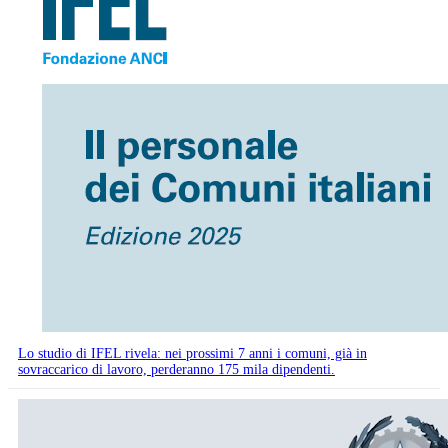
Lo studio di IFEL rivela: nei prossimi 7 anni i comuni, già in
sovraccarico di lavoro, perderanno 175 mila dipendenti.