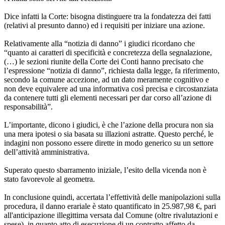
Dice infatti la Corte: bisogna distinguere tra la fondatezza dei fatti
(relativi al presunto danno) ed i requisiti per iniziare una azione.
Relativamente alla “notizia di danno” i giudici ricordano che
“quanto ai caratteri di specificità e concretezza della segnalazione,
(…) le sezioni riunite della Corte dei Conti hanno precisato che
l’espressione “notizia di danno”, richiesta dalla legge, fa riferimento,
secondo la comune accezione, ad un dato meramente cognitivo e
non deve equivalere ad una informativa così precisa e circostanziata
da contenere tutti gli elementi necessari per dar corso all’azione di
responsabilità”.
L’importante, dicono i giudici, è che l’azione della procura non sia
una mera ipotesi o sia basata su illazioni astratte. Questo perché, le
indagini non possono essere dirette in modo generico su un settore
dell’attività amministrativa.
Superato questo sbarramento iniziale, l’esito della vicenda non è
stato favorevole al geometra.
In conclusione quindi, accertata l’effettività delle manipolazioni sulla
procedura, il danno erariale è stato quantificato in 25.987,98 €, pari
all'anticipazione illegittima versata dal Comune (oltre rivalutazioni e
spese), in quanto atto di esecuzione di un contratto affetto da