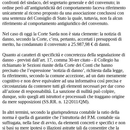
confronti del sindaco, del segretario generale e del convenuto; in
ordine però all’antigiuridicità del comportamento faceva riferimento
unicamente al ricorso proposto da una associazione conclusosi con
una sentenza del Consiglio di Stato la quale, tuttavia, non fa alcun
riferimento al comportamento antigiuridico del convenuto.
Nel caso di oggi la Corte Sarda non è stata clemente: la notizia di
danno, secondo la Corte, c’era, pertanto, accertati i presupposti di
merito, ha condannato il convenuto a 25.987,98 € di danni.
Quanto ai caratteri di specificità e concretezza della segnalazione di
danno - previsti dall’art. 17, comma 30-ter citato - il Collegio ha
richiamato le Sezioni riunite della Corte dei Conti che hanno
precisato che l’espressione ‘notizia di danno’, richiesta dalla legge,
fa riferimento, secondo la comune accezione, ad un dato meramente
cognitivo e non deve equivalere ad una informativa così precisa e
circostanziata da contenere tutti gli elementi necessari per dar corso
all’azione di responsabilità. La sanzione di nullità può colpire,
dunque, solo quegli atti istruttori e processuali che traggano origine
da mere supposizioni (SS.RR. n. 12/2011/QM).
In altri termini, secondo la giurisprudenza contabile la ratio della
norma è quella di garantire che l’istruttoria del P.M. contabile sia
suffragata, nella fase di avvio, da elementi concreti e specifici e non
si basi su mere ipotesi o illazioni astratte tali da consentire che la