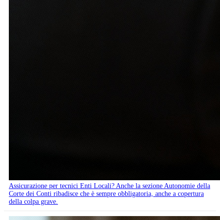
Assicurazione per tecnici Enti Locali? Anche la sezione Autonomie della
Corte dei Conti ribadisce che è sempre obbligatoria, anche a copertura
della colpa grave.