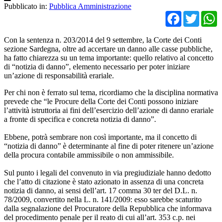
Pubblicato in:
Pubblica Amministrazione
Facebo
Twit
Con la sentenza n. 203/2014 del 9 settembre, la Corte dei Conti
sezione Sardegna, oltre ad accertare un danno alle casse pubbliche,
ha fatto chiarezza su un tema importante: quello relativo al concetto
di “notizia di danno”, elemento necessario per poter iniziare
un’azione di responsabilità erariale.
Per chi non è ferrato sul tema, ricordiamo che la disciplina normativa
prevede che “le Procure della Corte dei Conti possono iniziare
l’attività istruttoria ai fini dell’esercizio dell’azione di danno erariale
a fronte di specifica e concreta notizia di danno”.
Ebbene, potrà sembrare non così importante, ma il concetto di
“notizia di danno” è determinante al fine di poter ritenere un’azione
della procura contabile ammissibile o non ammissibile.
Sul punto i legali del convenuto in via pregiudiziale hanno dedotto
che l’atto di citazione è stato azionato in assenza di una concreta
notizia di danno, ai sensi dell’art. 17 comma 30 ter del D.L. n.
78/2009, convertito nella L. n. 141/2009: esso sarebbe scaturito
dalla segnalazione del Procuratore della Repubblica che informava
del procedimento penale per il reato di cui all’art. 353 c.p. nei