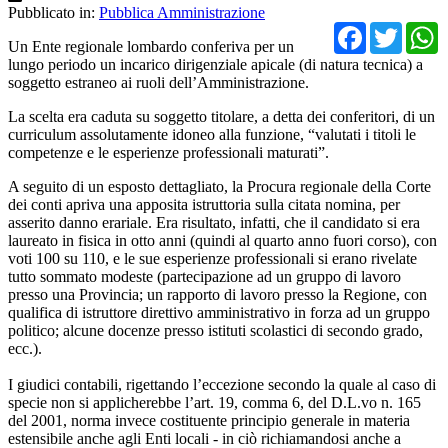
Pubblicato in:
Pubblica Amministrazione
Facebo
Twit
Un Ente regionale lombardo conferiva per un
lungo periodo un incarico dirigenziale apicale (di natura tecnica) a
soggetto estraneo ai ruoli dell’Amministrazione.
La scelta era caduta su soggetto titolare, a detta dei conferitori, di un
curriculum assolutamente idoneo alla funzione, “valutati i titoli le
competenze e le esperienze professionali maturati”.
A seguito di un esposto dettagliato, la Procura regionale della Corte
dei conti apriva una apposita istruttoria sulla citata nomina, per
asserito danno erariale. Era risultato, infatti, che il candidato si era
laureato in fisica in otto anni (quindi al quarto anno fuori corso), con
voti 100 su 110, e le sue esperienze professionali si erano rivelate
tutto sommato modeste (partecipazione ad un gruppo di lavoro
presso una Provincia; un rapporto di lavoro presso la Regione, con
qualifica di istruttore direttivo amministrativo in forza ad un gruppo
politico; alcune docenze presso istituti scolastici di secondo grado,
ecc.).
I giudici contabili, rigettando l’eccezione secondo la quale al caso di
specie non si applicherebbe l’art. 19, comma 6, del D.L.vo n. 165
del 2001, norma invece costituente principio generale in materia
estensibile anche agli Enti locali - in ciò richiamandosi anche a