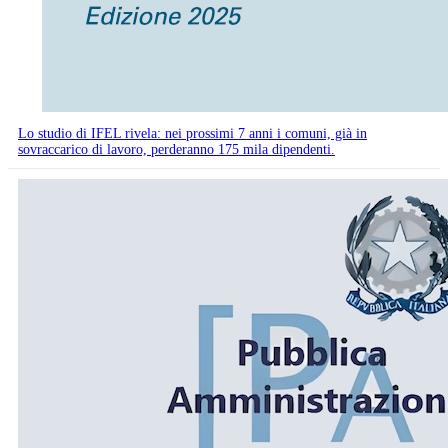
Lo studio di IFEL rivela: nei prossimi 7 anni i comuni, già in
sovraccarico di lavoro, perderanno 175 mila dipendenti.