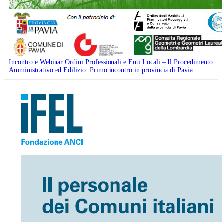
Incontro e Webinar Ordini Professionali e Enti Locali – Il Procedimento
Amministrativo ed Edilizio. Primo incontro in provincia di Pavia