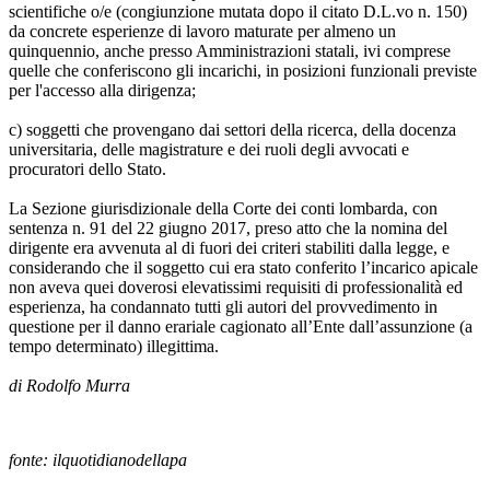
scientifiche o/e (congiunzione mutata dopo il citato D.L.vo n. 150)
da concrete esperienze di lavoro maturate per almeno un
quinquennio, anche presso Amministrazioni statali, ivi comprese
quelle che conferiscono gli incarichi, in posizioni funzionali previste
per l'accesso alla dirigenza;
c) soggetti che provengano dai settori della ricerca, della docenza
universitaria, delle magistrature e dei ruoli degli avvocati e
procuratori dello Stato.
La Sezione giurisdizionale della Corte dei conti lombarda, con
sentenza n. 91 del 22 giugno 2017, preso atto che la nomina del
dirigente era avvenuta al di fuori dei criteri stabiliti dalla legge, e
considerando che il soggetto cui era stato conferito l’incarico apicale
non aveva quei doverosi elevatissimi requisiti di professionalità ed
esperienza, ha condannato tutti gli autori del provvedimento in
questione per il danno erariale cagionato all’Ente dall’assunzione (a
tempo determinato) illegittima.
di Rodolfo Murra
fonte: ilquotidianodellapa