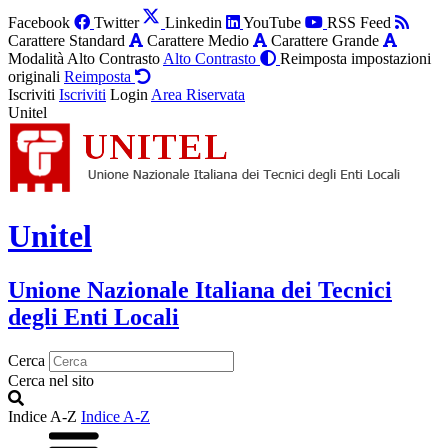
Facebook
Twitter
Linkedin
YouTube
RSS Feed
Carattere Standard
Carattere Medio
Carattere Grande
Modalità Alto Contrasto
Alto Contrasto
Reimposta impostazioni
originali
Reimposta
Iscriviti
Iscriviti
Login
Area Riservata
Unitel
Unitel
Unione Nazionale Italiana dei Tecnici
degli Enti Locali
Cerca
Cerca nel sito
Indice A-Z
Indice A-Z