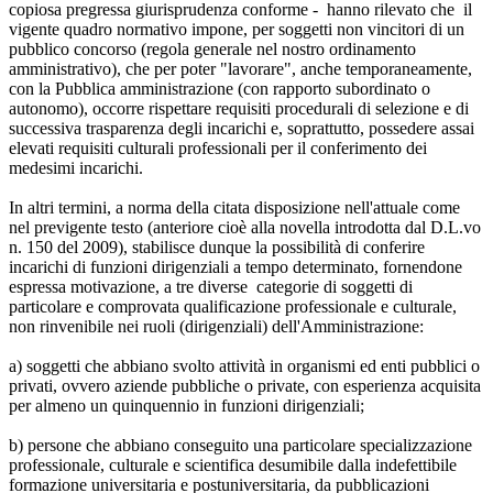
copiosa pregressa giurisprudenza conforme - hanno rilevato che il
vigente quadro normativo impone, per soggetti non vincitori di un
pubblico concorso (regola generale nel nostro ordinamento
amministrativo), che per poter "lavorare", anche temporaneamente,
con la Pubblica amministrazione (con rapporto subordinato o
autonomo), occorre rispettare requisiti procedurali di selezione e di
successiva trasparenza degli incarichi e, soprattutto, possedere assai
elevati requisiti culturali professionali per il conferimento dei
medesimi incarichi.
In altri termini, a norma della citata disposizione nell'attuale come
nel previgente testo (anteriore cioè alla novella introdotta dal D.L.vo
n. 150 del 2009), stabilisce dunque la possibilità di conferire
incarichi di funzioni dirigenziali a tempo determinato, fornendone
espressa motivazione, a tre diverse categorie di soggetti di
particolare e comprovata qualificazione professionale e culturale,
non rinvenibile nei ruoli (dirigenziali) dell'Amministrazione:
a) soggetti che abbiano svolto attività in organismi ed enti pubblici o
privati, ovvero aziende pubbliche o private, con esperienza acquisita
per almeno un quinquennio in funzioni dirigenziali;
b) persone che abbiano conseguito una particolare specializzazione
professionale, culturale e scientifica desumibile dalla indefettibile
formazione universitaria e postuniversitaria, da pubblicazioni