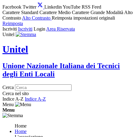
Facebook
Twitter
Linkedin
YouTube
RSS Feed
Carattere Standard
Carattere Medio
Carattere Grande
Modalità Alto
Contrasto
Alto Contrasto
Reimposta impostazioni originali
Reimposta
Iscriviti
Iscriviti
Login
Area Riservata
Unitel
Unitel
Unione Nazionale Italiana dei Tecnici
degli Enti Locali
Cerca
Cerca nel sito
Indice A-Z
Indice A-Z
Menu
Menu
Home
Home
L'associazione