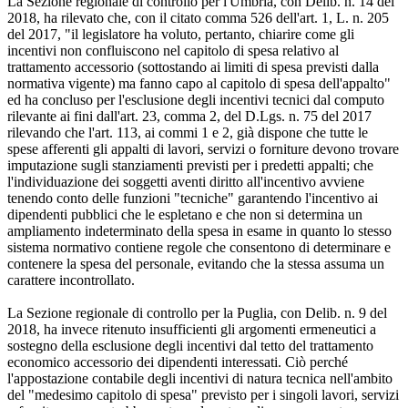
La Sezione regionale di controllo per l'Umbria, con Delib. n. 14 del
2018, ha rilevato che, con il citato comma 526 dell'art. 1, L. n. 205
del 2017, "il legislatore ha voluto, pertanto, chiarire come gli
incentivi non confluiscono nel capitolo di spesa relativo al
trattamento accessorio (sottostando ai limiti di spesa previsti dalla
normativa vigente) ma fanno capo al capitolo di spesa dell'appalto"
ed ha concluso per l'esclusione degli incentivi tecnici dal computo
rilevante ai fini dall'art. 23, comma 2, del D.Lgs. n. 75 del 2017
rilevando che l'art. 113, ai commi 1 e 2, già dispone che tutte le
spese afferenti gli appalti di lavori, servizi o forniture devono trovare
imputazione sugli stanziamenti previsti per i predetti appalti; che
l'individuazione dei soggetti aventi diritto all'incentivo avviene
tenendo conto delle funzioni "tecniche" garantendo l'incentivo ai
dipendenti pubblici che le espletano e che non si determina un
ampliamento indeterminato della spesa in esame in quanto lo stesso
sistema normativo contiene regole che consentono di determinare e
contenere la spesa del personale, evitando che la stessa assuma un
carattere incontrollato.
La Sezione regionale di controllo per la Puglia, con Delib. n. 9 del
2018, ha invece ritenuto insufficienti gli argomenti ermeneutici a
sostegno della esclusione degli incentivi dal tetto del trattamento
economico accessorio dei dipendenti interessati. Ciò perché
l'appostazione contabile degli incentivi di natura tecnica nell'ambito
del "medesimo capitolo di spesa" previsto per i singoli lavori, servizi