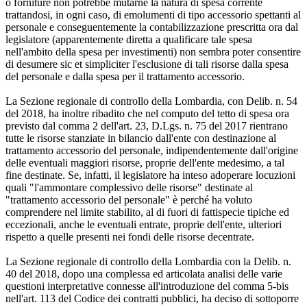
o forniture non potrebbe mutarne la natura di spesa corrente
trattandosi, in ogni caso, di emolumenti di tipo accessorio spettanti al
personale e conseguentemente la contabilizzazione prescritta ora dal
legislatore (apparentemente diretta a qualificare tale spesa
nell'ambito della spesa per investimenti) non sembra poter consentire
di desumere sic et simpliciter l'esclusione di tali risorse dalla spesa
del personale e dalla spesa per il trattamento accessorio.
La Sezione regionale di controllo della Lombardia, con Delib. n. 54
del 2018, ha inoltre ribadito che nel computo del tetto di spesa ora
previsto dal comma 2 dell'art. 23, D.Lgs. n. 75 del 2017 rientrano
tutte le risorse stanziate in bilancio dall'ente con destinazione al
trattamento accessorio del personale, indipendentemente dall'origine
delle eventuali maggiori risorse, proprie dell'ente medesimo, a tal
fine destinate. Se, infatti, il legislatore ha inteso adoperare locuzioni
quali "l'ammontare complessivo delle risorse" destinate al
"trattamento accessorio del personale" è perché ha voluto
comprendere nel limite stabilito, al di fuori di fattispecie tipiche ed
eccezionali, anche le eventuali entrate, proprie dell'ente, ulteriori
rispetto a quelle presenti nei fondi delle risorse decentrate.
La Sezione regionale di controllo della Lombardia con la Delib. n.
40 del 2018, dopo una complessa ed articolata analisi delle varie
questioni interpretative connesse all'introduzione del comma 5-bis
nell'art. 113 del Codice dei contratti pubblici, ha deciso di sottoporre