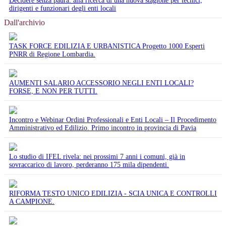
Decidere senza paura: alla ricerca di una nuova stagione per tecnici,
dirigenti e funzionari degli enti locali
Dall'archivio
TASK FORCE EDILIZIA E URBANISTICA Progetto 1000 Esperti
PNRR di Regione Lombardia.
AUMENTI SALARIO ACCESSORIO NEGLI ENTI LOCALI?
FORSE, E NON PER TUTTI.
Incontro e Webinar Ordini Professionali e Enti Locali – Il Procedimento
Amministrativo ed Edilizio. Primo incontro in provincia di Pavia
Lo studio di IFEL rivela: nei prossimi 7 anni i comuni, già in
sovraccarico di lavoro, perderanno 175 mila dipendenti.
RIFORMA TESTO UNICO EDILIZIA - SCIA UNICA E CONTROLLI
A CAMPIONE.