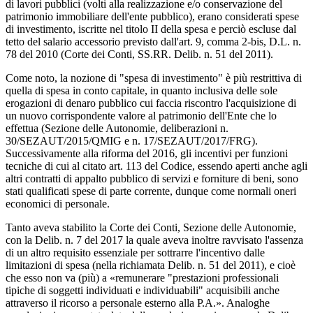
di lavori pubblici (volti alla realizzazione e/o conservazione del
patrimonio immobiliare dell'ente pubblico), erano considerati spese
di investimento, iscritte nel titolo II della spesa e perciò escluse dal
tetto del salario accessorio previsto dall'art. 9, comma 2-bis, D.L. n.
78 del 2010 (Corte dei Conti, SS.RR. Delib. n. 51 del 2011).
Come noto, la nozione di "spesa di investimento" è più restrittiva di
quella di spesa in conto capitale, in quanto inclusiva delle sole
erogazioni di denaro pubblico cui faccia riscontro l'acquisizione di
un nuovo corrispondente valore al patrimonio dell'Ente che lo
effettua (Sezione delle Autonomie, deliberazioni n.
30/SEZAUT/2015/QMIG e n. 17/SEZAUT/2017/FRG).
Successivamente alla riforma del 2016, gli incentivi per funzioni
tecniche di cui al citato art. 113 del Codice, essendo aperti anche agli
altri contratti di appalto pubblico di servizi e forniture di beni, sono
stati qualificati spese di parte corrente, dunque come normali oneri
economici di personale.
Tanto aveva stabilito la Corte dei Conti, Sezione delle Autonomie,
con la Delib. n. 7 del 2017 la quale aveva inoltre ravvisato l'assenza
di un altro requisito essenziale per sottrarre l'incentivo dalle
limitazioni di spesa (nella richiamata Delib. n. 51 del 2011), e cioè
che esso non va (più) a «remunerare "prestazioni professionali
tipiche di soggetti individuati e individuabili" acquisibili anche
attraverso il ricorso a personale esterno alla P.A.». Analoghe