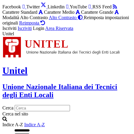
Facebook
Twitter
Linkedin
YouTube
RSS Feed
Carattere Standard
Carattere Medio
Carattere Grande
Modalità Alto Contrasto
Alto Contrasto
Reimposta impostazioni
originali
Reimposta
Iscriviti
Iscriviti
Login
Area Riservata
Unitel
Unitel
Unione Nazionale Italiana dei Tecnici
degli Enti Locali
Cerca
Cerca nel sito
Indice A-Z
Indice A-Z