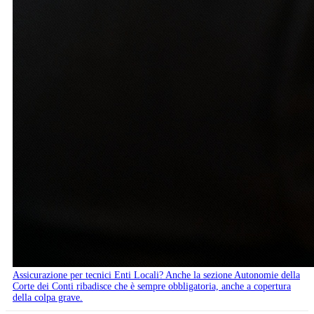
Assicurazione per tecnici Enti Locali? Anche la sezione Autonomie della
Corte dei Conti ribadisce che è sempre obbligatoria, anche a copertura
della colpa grave.