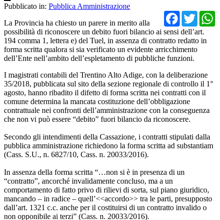
Pubblicato in:
Pubblica Amministrazione
Facebo
Twit
La Provincia ha chiesto un parere in merito alla
possibilità di riconoscere un debito fuori bilancio ai sensi dell’art.
194 comma 1, lettera e) del Tuel, in assenza di contratto redatto in
forma scritta qualora si sia verificato un evidente arricchimento
dell’Ente nell’ambito dell’espletamento di pubbliche funzioni.
I magistrati contabili del Trentino Alto Adige, con la deliberazione
35/2018, pubblicata sul sito della sezione regionale di controllo il 1°
agosto, hanno ribadito il difetto di forma scritta nei contratti con il
comune determina la mancata costituzione dell’obbligazione
contrattuale nei confronti dell’amministrazione con la conseguenza
che non vi può essere “debito” fuori bilancio da riconoscere.
Secondo gli intendimenti della Cassazione, i contratti stipulati dalla
pubblica amministrazione richiedono la forma scritta ad substantiam
(Cass. S.U., n. 6827/10, Cass. n. 20033/2016).
In assenza della forma scritta “…non si è in presenza di un
“contratto”, ancorché invalidamente concluso, ma a un
comportamento di fatto privo di rilievi di sorta, sul piano giuridico,
mancando – in radice – quell’<<accordo>> tra le parti, presupposto
dall’art. 1321 c.c. anche per il costituirsi di un contratto invalido o
non opponibile ai terzi” (Cass. n. 20033/2016).