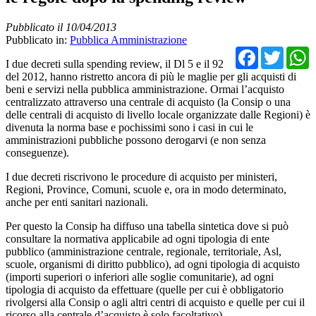
Pubblicato il 10/04/2013
Pubblicato in:
Pubblica Amministrazione
Facebo
Twit
I due decreti sulla spending review, il Dl 5 e il 92
del 2012, hanno ristretto ancora di più le maglie per gli acquisti di
beni e servizi nella pubblica amministrazione. Ormai l’acquisto
centralizzato attraverso una centrale di acquisto (la Consip o una
delle centrali di acquisto di livello locale organizzate dalle Regioni) è
divenuta la norma base e pochissimi sono i casi in cui le
amministrazioni pubbliche possono derogarvi (e non senza
conseguenze).
I due decreti riscrivono le procedure di acquisto per ministeri,
Regioni, Province, Comuni, scuole e, ora in modo determinato,
anche per enti sanitari nazionali.
Per questo la Consip ha diffuso una tabella sintetica dove si può
consultare la normativa applicabile ad ogni tipologia di ente
pubblico (amministrazione centrale, regionale, territoriale, Asl,
scuole, organismi di diritto pubblico), ad ogni tipologia di acquisto
(importi superiori o inferiori alle soglie comunitarie), ad ogni
tipologia di acquisto da effettuare (quelle per cui è obbligatorio
rivolgersi alla Consip o agli altri centri di acquisto e quelle per cui il
ricorso alla centrale d’acquisto è solo facoltativo).