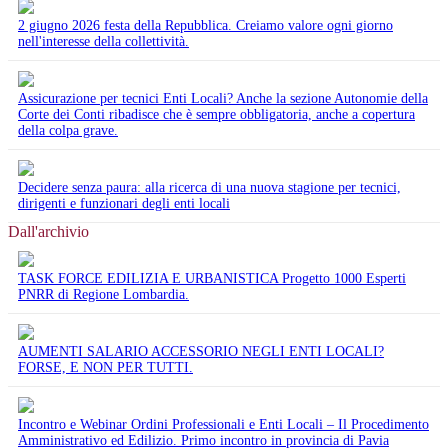
2 giugno 2026 festa della Repubblica. Creiamo valore ogni giorno
nell'interesse della collettività.
Assicurazione per tecnici Enti Locali? Anche la sezione Autonomie della
Corte dei Conti ribadisce che è sempre obbligatoria, anche a copertura
della colpa grave.
Decidere senza paura: alla ricerca di una nuova stagione per tecnici,
dirigenti e funzionari degli enti locali
Dall'archivio
TASK FORCE EDILIZIA E URBANISTICA Progetto 1000 Esperti
PNRR di Regione Lombardia.
AUMENTI SALARIO ACCESSORIO NEGLI ENTI LOCALI?
FORSE, E NON PER TUTTI.
Incontro e Webinar Ordini Professionali e Enti Locali – Il Procedimento
Amministrativo ed Edilizio. Primo incontro in provincia di Pavia