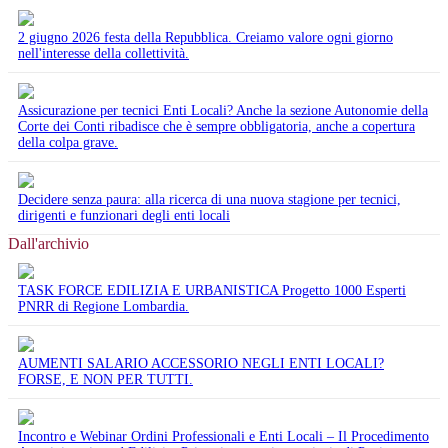
2 giugno 2026 festa della Repubblica. Creiamo valore ogni giorno
nell'interesse della collettività.
Assicurazione per tecnici Enti Locali? Anche la sezione Autonomie della
Corte dei Conti ribadisce che è sempre obbligatoria, anche a copertura
della colpa grave.
Decidere senza paura: alla ricerca di una nuova stagione per tecnici,
dirigenti e funzionari degli enti locali
Dall'archivio
TASK FORCE EDILIZIA E URBANISTICA Progetto 1000 Esperti
PNRR di Regione Lombardia.
AUMENTI SALARIO ACCESSORIO NEGLI ENTI LOCALI?
FORSE, E NON PER TUTTI.
Incontro e Webinar Ordini Professionali e Enti Locali – Il Procedimento