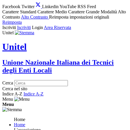
Facebook
Twitter
Linkedin
YouTube
RSS Feed
Carattere Standard
Carattere Medio
Carattere Grande
Modalità Alto
Contrasto
Alto Contrasto
Reimposta impostazioni originali
Reimposta
Iscriviti
Iscriviti
Login
Area Riservata
Unitel
Unitel
Unione Nazionale Italiana dei Tecnici
degli Enti Locali
Cerca
Cerca nel sito
Indice A-Z
Indice A-Z
Menu
Menu
Home
Home
L'associazione