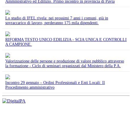
Amministrativo ed Edilizio. Primo incontro in provincia di Pavia
Lo studio di IFEL rivela: nei prossimi 7 anni i comuni, già in
sovraccarico di lavoro, perderanno 175 mila dipendenti.
RIFORMA TESTO UNICO EDILIZIA - SCIA UNICA E CONTROLLI
A CAMPIONE.
Valorizzazione delle persone e produzione di valore pubblico attraverso
la formazione - Ciclo di seminari organizzati dal Ministero della P.A.
Incontro 29 gennaio – Ordini Professionali e Enti Locali: Il
Procedimento amministrativo