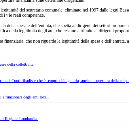
opertura finanziaria sulle determine dirigenziali.
legittimità del segretario comunale, eliminato nel 1997 dalle leggi Bassan
2014 le reali competenze.
mità della spesa e dell’entrata, che spetta ai dirigenti dei settori propone
ca della legittimità degli atti, che restano attribuite ai dirigenti propone
ura finanziaria, che non riguarda la legittimità della spesa e dell’entrata
se della collettività.
te dei Conti ribadisce che è sempre obbligatoria, anche a copertura della colpa
i e funzionari degli enti locali
i Regione Lombardia.