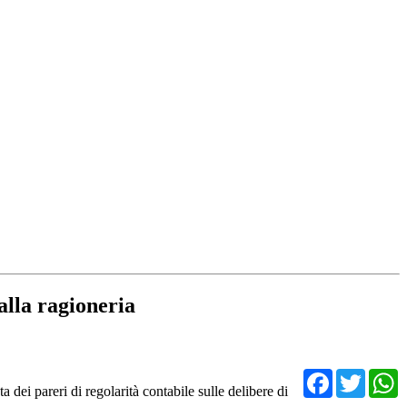
 alla ragioneria
Facebo
Twit
ata dei pareri di regolarità contabile sulle delibere di