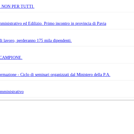
 NON PER TUTTI.
ministrativo ed Edilizio. Primo incontro in provincia di Pavia
 di lavoro, perderanno 175 mila dipendenti.
 CAMPIONE.
ormazione - Ciclo di seminari organizzati dal Ministero della P.A.
amministrativo