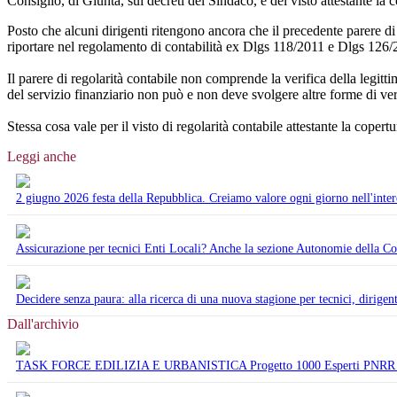
Consiglio, di Giunta, sui decreti del Sindaco, e del visto attestante la c
Posto che alcuni dirigenti ritengono ancora che il precedente parere di 
riportare nel regolamento di contabilità ex Dlgs 118/2011 e Dlgs 126/
Il parere di regolarità contabile non comprende la verifica della legitti
del servizio finanziario non può e non deve svolgere altre forme di verifi
Stessa cosa vale per il visto di regolarità contabile attestante la copert
Leggi anche
2 giugno 2026 festa della Repubblica. Creiamo valore ogni giorno nell'interes
Assicurazione per tecnici Enti Locali? Anche la sezione Autonomie della Cor
Decidere senza paura: alla ricerca di una nuova stagione per tecnici, dirigent
Dall'archivio
TASK FORCE EDILIZIA E URBANISTICA Progetto 1000 Esperti PNRR d