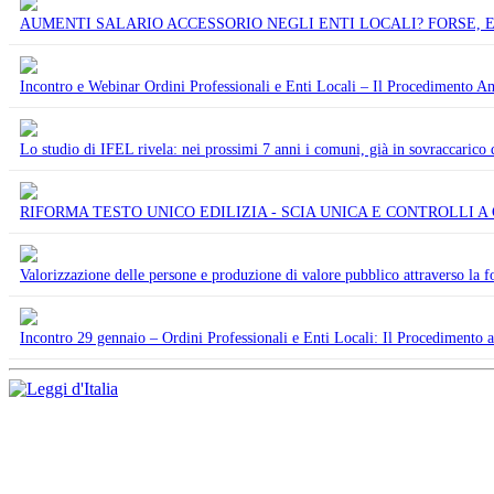
AUMENTI SALARIO ACCESSORIO NEGLI ENTI LOCALI? FORSE, E
Incontro e Webinar Ordini Professionali e Enti Locali – Il Procedimento Am
Lo studio di IFEL rivela: nei prossimi 7 anni i comuni, già in sovraccarico
RIFORMA TESTO UNICO EDILIZIA - SCIA UNICA E CONTROLLI A
Valorizzazione delle persone e produzione di valore pubblico attraverso la f
Incontro 29 gennaio – Ordini Professionali e Enti Locali: Il Procedimento 