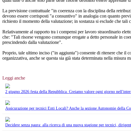
quali tutte o anche solo parte delle risorse debbano essere apprestate d
La previsione contrattuale "in coerenza con la disciplina della retribuzi
devono essere corrisposti "a consuntivo" in analogia con quanto previsto
richiesto il momento della valutazione; in sostanza si esclude che tali
Relativamente al rapporto tra i compensi per lavoro straordinario elet
che: "Tali risorse vengono comunque erogate a detto personale in coere
prescindendo dalla valutazione".
Proprio, tale ultimo inciso ("in aggiunta") consente di ritenere che il 
organizzativa, anche se questa sia già stata determinata nella misura m
Leggi anche
2 giugno 2026 festa della Repubblica. Creiamo valore ogni giorno nell'interes
Assicurazione per tecnici Enti Locali? Anche la sezione Autonomie della Cor
Decidere senza paura: alla ricerca di una nuova stagione per tecnici, dirigent