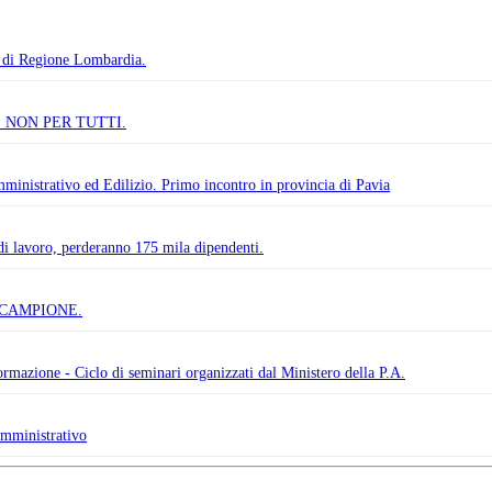
i Regione Lombardia.
 NON PER TUTTI.
ministrativo ed Edilizio. Primo incontro in provincia di Pavia
 di lavoro, perderanno 175 mila dipendenti.
 CAMPIONE.
ormazione - Ciclo di seminari organizzati dal Ministero della P.A.
amministrativo