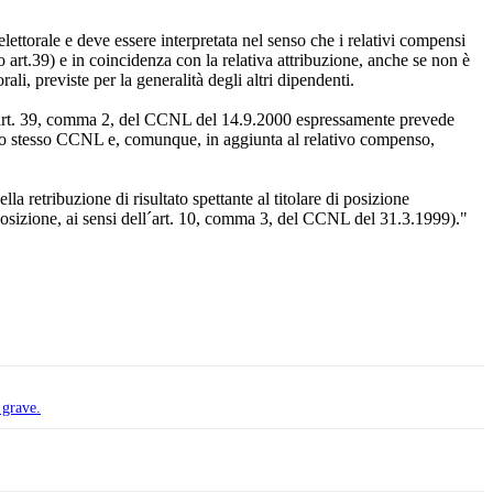
elettorale e deve essere interpretata nel senso che i relativi compensi
o art.39) e in coincidenza con la relativa attribuzione, anche se non è
i, previste per la generalità degli altri dipendenti.
dell´art. 39, comma 2, del CCNL del 14.9.2000 espressamente prevede
dello stesso CCNL e, comunque, in aggiunta al relativo compenso,
a retribuzione di risultato spettante al titolare di posizione
 posizione, ai sensi dell´art. 10, comma 3, del CCNL del 31.3.1999)."
 grave.