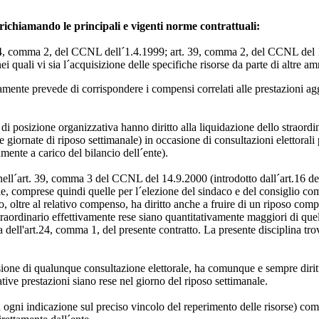
chiamando le principali e vigenti norme contrattuali:
(art.14, comma 2, del CCNL dell´1.4.1999; art. 39, comma 2, del CCNL d
ei quali vi sia l´acquisizione delle specifiche risorse da parte di altre am
ente prevede di corrispondere i compensi correlati alle prestazioni aggiu
i di posizione organizzativa hanno diritto alla liquidazione dello straordin
lle giornate di riposo settimanale) in occasione di consultazioni elettorali
ente a carico del bilancio dell´ente).
nell´art. 39, comma 3 del CCNL del 14.9.2000 (introdotto dall´art.16 de
ie, comprese quindi quelle per l´elezione del sindaco e del consiglio comu
lo, oltre al relativo compenso, ha diritto anche a fruire di un riposo co
traordinario effettivamente rese siano quantitativamente maggiori di quel
ina dell'art.24, comma 1, del presente contratto. La presente disciplina t
ccasione di qualunque consultazione elettorale, ha comunque e sempre diri
lative prestazioni siano rese nel giorno del riposo settimanale.
 ogni indicazione sul preciso vincolo del reperimento delle risorse) com