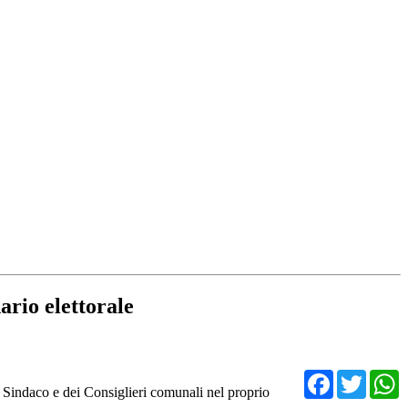
ario elettorale
Facebo
Twit
l Sindaco e dei Consiglieri comunali nel proprio