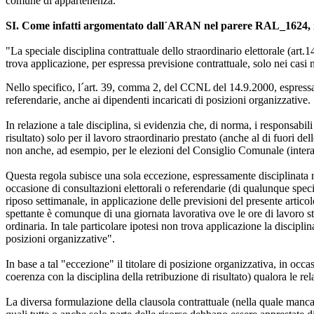
comune di appartenenza.
SI. Come infatti argomentato dall´ARAN nel parere RAL_1624, ri
"La speciale disciplina contrattuale dello straordinario elettorale 
trova applicazione, per espressa previsione contrattuale, solo nei casi n
Nello specifico, l´art. 39, comma 2, del CCNL del 14.9.2000, espressam
referendarie, anche ai dipendenti incaricati di posizioni organizzative.
In relazione a tale disciplina, si evidenzia che, di norma, i responsabil
risultato) solo per il lavoro straordinario prestato (anche al di fuori de
non anche, ad esempio, per le elezioni del Consiglio Comunale (interam
Questa regola subisce una sola eccezione, espressamente disciplinata 
occasione di consultazioni elettorali o referendarie (di qualunque spec
riposo settimanale, in applicazione delle previsioni del presente artico
spettante è comunque di una giornata lavorativa ove le ore di lavoro s
ordinaria. In tale particolare ipotesi non trova applicazione la discipl
posizioni organizzative".
In base a tal "eccezione" il titolare di posizione organizzativa, in o
coerenza con la disciplina della retribuzione di risultato) qualora le re
La diversa formulazione della clausola contrattuale (nella quale manca