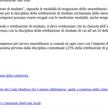
irettamente dall´ente.
one di risultato", riguarda le modalità di erogazione dello straordinario 
 per la disciplina della retribuzione di risultato (richiamata dallo stess
 compensi possano essere erogati con le medesime modalità, anche temporal
torale e retribuzione di risultato, si deve evidenziare che la clausola 
nza con la disciplina della retribuzione di risultato di cui all´art.10 
compenso per lavoro straordinario si cumula in ogni caso con l´importo dell
assima prevista dalla disciplina contrattuale (25% della retribuzione di
se della collettività.
te dei Conti ribadisce che è sempre obbligatoria, anche a copertura della colpa
i e funzionari degli enti locali