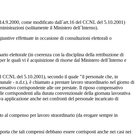
el 14.9.2000, come modificato dall´art.16 del CCNL del 5.10.2001)
ministrazioni (solitamente il Ministero dell´Interno).
ntive effettuate in occasione di consultazioni elettorali o
ario elettorale (in coerenza con la disciplina della retribuzione di
 per le quali vi è acquisizione di risorse dal Ministero dell´Interno e
l CCNL del 5.10.2001), secondo il quale "il personale che, in
nale - n.d.r.), è chiamato a prestare lavoro straordinario nel giorno di
mpensativo corrispondente alle ore prestate. Il riposo compensativo
le corrispondenti alla durata convenzionale della giornata lavorativa
rova applicazione anche nei confronti del personale incaricato di
tto al compenso per lavoro straordinario (da erogare sempre in
porta che tali compensi debbano essere corrisposti anche nei casi nei