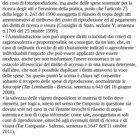
dei costi di fotoriproduzione, ma anche delle spese sostenute per la
ricerca degli atti e l'evasione della pratica, posto che l'articolo 25
della legge n. 241 del 1990 assoggetta il rilascio di copia degli atti
amministrativi al rimborso del costo di riproduzione ed al pagamento
dei diritti di ricerca e visura (Consiglio di Stato, sezione V, sentenza
n.1709 del 25 ottobre 1999);
• l'Amministrazione non può imporre diritti svincolati dai criteri di
ragionevolezza e proporzionalità; ne consegue, da un lato, che, in
caso di ordinarie ricerche di atti chiaramente indicati o agevolmente
individuabili l'importo che può essere applicato deve essere
modesto, anche per non trasformare l'onere economico in un
ostacolo all'esercizio del diritto di accesso o in una misura deterrente,
dall'altro, che non è possibile duplicare i diritti attraverso la voce
delle spese. Su questo punto la norma è chiara nel consentire
soltanto il recupero delle spese di riproduzione, normalmente le
fotocopie (Tar Lombardia - Brescia, sentenza n.643 del 16 giugno
2008);
• la salvezza delle vigenti disposizioni in materia di bollo deve
ritenersi, per logica, inteso nel senso che l'imposta in questione sia
dovuta solo nel caso in cui l'istante invochi il rilascio di copia
autentica e non di copia informale: come tale, assoggettata ai soli
costi di riproduzione, oltreché agli eventuali diritti di ricerca e di
visura (Tar Campania - Salerno, sentenza n.1647 dell'11 ottobre
2011).