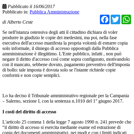
Pubblicato il 16/06/2017
Pubblicato in:
Pubblica Amministrazione
Facebo
Twit
di Alberto Ceste
Se nell'istanza ostensiva degli atti il cittadino dichiara di voler
produrre in giudizio le copie dei medesimi, ma poi, nella fase
esecutiva dell'accesso manifesta la propria volontà di estrarre copia
solo informale, il diniego di accesso oppostogli dalla Pubblica
amministrazione è illegittimo. L'Ente pubblico, infatti , non può
negare il diritto d'accesso così come sopra configurato, motivandolo
con il mancato, sebbene dovuto, pagamento preventivo dell'imposta
di bollo: tale imposta è dovuta solo se l'istante richiede copie
conformi e non copie semplici.
Lo ha deciso il Tribunale amministrativo regionale per la Campania
– Salerno, sezione I, con la sentenza n.1010 del 1° giugno 2017.
I costi del diritto di accesso
L'articolo 25 comma 1 della legge 7 agosto 1990 n. 241 prevede che
“il diritto di accesso si esercita mediante esame ed estrazione di
copia dei documenti amministrativi, nei modi e con i limiti indicati