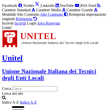
Facebook
Twitter
Linkedin
YouTube
RSS Feed
Carattere Standard
Carattere Medio
Carattere Grande
Modalità Alto Contrasto
Alto Contrasto
Reimposta impostazioni
originali
Reimposta
Iscriviti
Iscriviti
Login
Area Riservata
Unitel
Unitel
Unione Nazionale Italiana dei Tecnici
degli Enti Locali
Cerca
Cerca nel sito
Indice A-Z
Indice A-Z