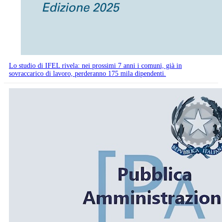
Lo studio di IFEL rivela: nei prossimi 7 anni i comuni, già in
sovraccarico di lavoro, perderanno 175 mila dipendenti.