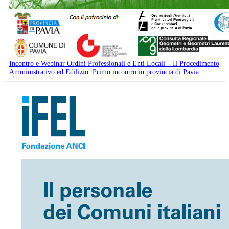
Incontro e Webinar Ordini Professionali e Enti Locali – Il Procedimento
Amministrativo ed Edilizio. Primo incontro in provincia di Pavia