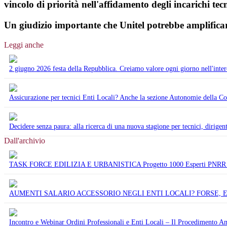
vincolo di priorità nell'affidamento degli incarichi tecn
Un giudizio importante che Unitel potrebbe amplificare
Leggi anche
2 giugno 2026 festa della Repubblica. Creiamo valore ogni giorno nell'interes
Assicurazione per tecnici Enti Locali? Anche la sezione Autonomie della Cor
Decidere senza paura: alla ricerca di una nuova stagione per tecnici, dirigent
Dall'archivio
TASK FORCE EDILIZIA E URBANISTICA Progetto 1000 Esperti PNRR d
AUMENTI SALARIO ACCESSORIO NEGLI ENTI LOCALI? FORSE, E
Incontro e Webinar Ordini Professionali e Enti Locali – Il Procedimento Am