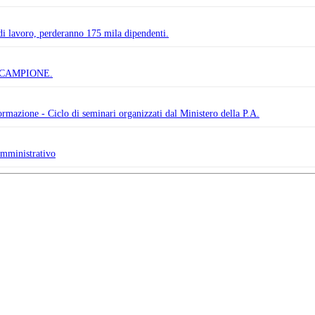
 di lavoro, perderanno 175 mila dipendenti.
 CAMPIONE.
ormazione - Ciclo di seminari organizzati dal Ministero della P.A.
amministrativo