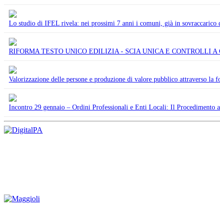
Lo studio di IFEL rivela: nei prossimi 7 anni i comuni, già in sovraccarico
RIFORMA TESTO UNICO EDILIZIA - SCIA UNICA E CONTROLLI A
Valorizzazione delle persone e produzione di valore pubblico attraverso la f
Incontro 29 gennaio – Ordini Professionali e Enti Locali: Il Procedimento 