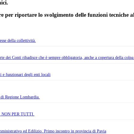
ici.
 per riportare lo svolgimento delle funzioni tecniche al
se della collettività.
te dei Conti ribadisce che è sempre obbligatoria, anche a copertura della colpa
i e funzionari degli enti locali
i Regione Lombardia.
 NON PER TUTTI.
ministrativo ed Edilizio. Primo incontro in provincia di Pavia