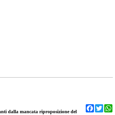
Facebo
Twit
vanti dalla mancata riproposizione del