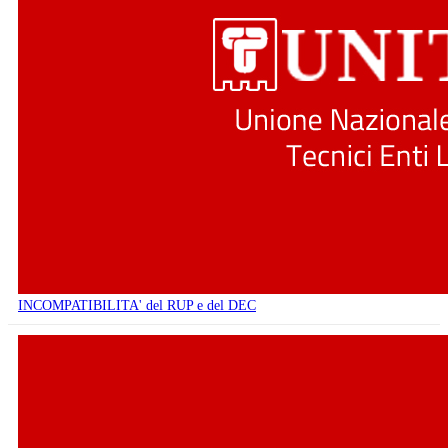
INCOMPATIBILITA' del RUP e del DEC