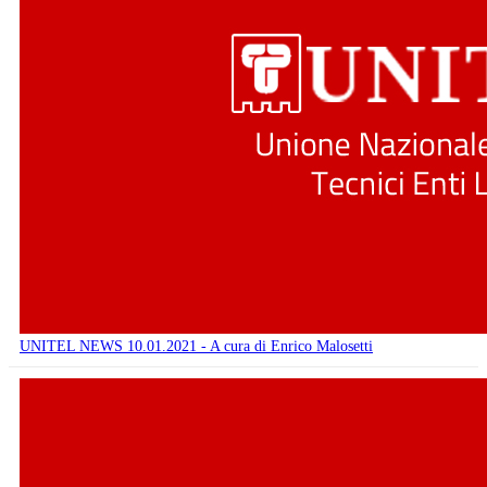
UNITEL NEWS 10.01.2021 - A cura di Enrico Malosetti