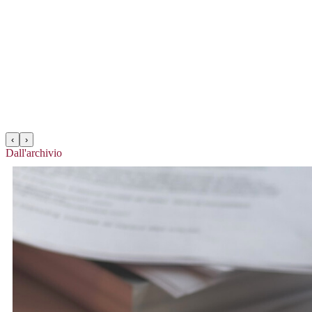
‹
›
Dall'archivio