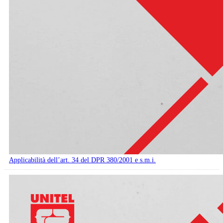
Applicabilità dell’art. 34 del DPR 380/2001 e s.m.i.