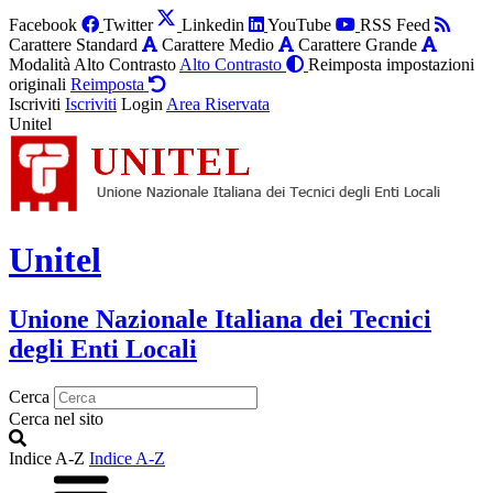
Facebook
Twitter
Linkedin
YouTube
RSS Feed
Carattere Standard
Carattere Medio
Carattere Grande
Modalità Alto Contrasto
Alto Contrasto
Reimposta impostazioni
originali
Reimposta
Iscriviti
Iscriviti
Login
Area Riservata
Unitel
Unitel
Unione Nazionale Italiana dei Tecnici
degli Enti Locali
Cerca
Cerca nel sito
Indice A-Z
Indice A-Z