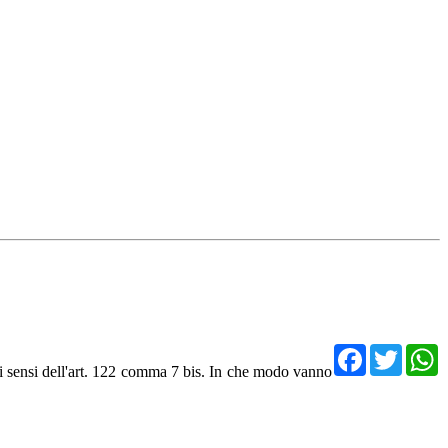
Facebo
Twit
 ai sensi dell'art. 122 comma 7 bis. In che modo vanno