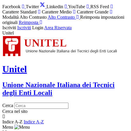
Facebook
Twitter
Linkedin
YouTube
RSS Feed
Carattere Standard
Carattere Medio
Carattere Grande
Modalità Alto Contrasto
Alto Contrasto
Reimposta impostazioni
originali
Reimposta
Iscriviti
Iscriviti
Login
Area Riservata
Unitel
Unitel
Unione Nazionale Italiana dei Tecnici
degli Enti Locali
Cerca
Cerca nel sito
Indice A-Z
Indice A-Z
Menu