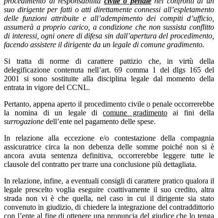
procedimento di responsabilità
civile o penale
nei confronti di un
suo dirigente per fatti o atti direttamente connessi all’espletamento
delle funzioni attribuite e all’adempimento dei compiti d’ufficio,
assumerà a proprio carico, a condizione che non sussista conflitto
di interessi, ogni onere di difesa sin dall’apertura del procedimento,
facendo assistere il dirigente da un legale di comune gradimento.
Si tratta di norme di carattere pattizio che, in virtù della
delegificazione contenuta nell’art. 69 comma 1 del dlgs 165 del
2001 si sono sostituite alla disciplina legale dal momento della
entrata in vigore del CCNL.
Pertanto, appena aperto il procedimento civile o penale occorrerebbe
la nomina di un legale di
comune gradimento
ai fini della
surrogazione
dell’ente nel pagamento delle spese.
In relazione alla eccezione e/o contestazione della compagnia
assicuratrice circa la non debenza delle somme poiché non si è
ancora avuta sentenza definitiva, occorrerebbe leggere tutte le
clausole del contratto per trarre una conclusione più dettagliata.
In relazione, infine, a eventuali consigli di carattere pratico qualora il
legale prescelto voglia eseguire coattivamente il suo credito, altra
strada non vi è che quella, nel caso in cui il dirigente sia stato
convenuto in giudizio, di chiedere la integrazione del contraddittorio
con l’ente al fine di ottenere una pronuncia del giudice che lo tenga