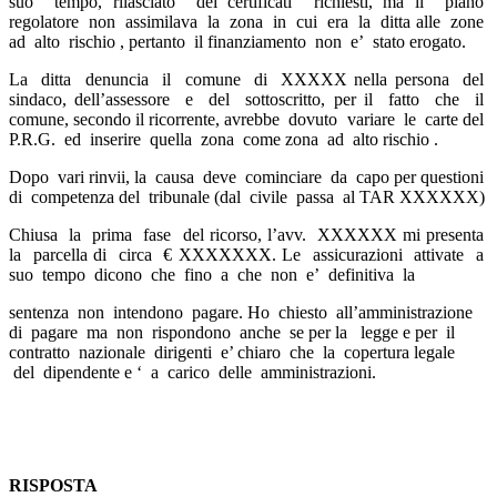
suo tempo, rilasciato dei certificati richiesti, ma il piano
regolatore non assimilava la zona in cui era la ditta alle zone
ad alto rischio , pertanto il finanziamento non e’ stato erogato.
La ditta denuncia il comune di XXXXX nella persona del
sindaco, dell’assessore e del sottoscritto, per il fatto che il
comune, secondo il ricorrente, avrebbe dovuto variare le carte del
P.R.G. ed inserire quella zona come zona ad alto rischio .
Dopo vari rinvii, la causa deve cominciare da capo per questioni
di competenza del tribunale (dal civile passa al TAR XXXXXX)
Chiusa la prima fase del ricorso, l’avv. XXXXXX mi presenta
la parcella di circa € XXXXXXX. Le assicurazioni attivate a
suo tempo dicono che fino a che non e’ definitiva la
sentenza non intendono pagare. Ho chiesto all’amministrazione
di pagare ma non rispondono anche se per la legge e per il
contratto nazionale dirigenti e’ chiaro che la copertura legale
del dipendente e ‘ a carico delle amministrazioni.
RISPOSTA